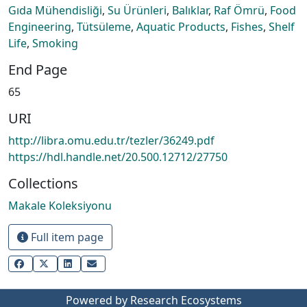
Gıda Mühendisliği
,
Su Ürünleri
,
Balıklar
,
Raf Ömrü
,
Food
Engineering
,
Tütsüleme
,
Aquatic Products
,
Fishes
,
Shelf
Life
,
Smoking
End Page
65
URI
http://libra.omu.edu.tr/tezler/36249.pdf
https://hdl.handle.net/20.500.12712/27750
Collections
Makale Koleksiyonu
Full item page
Powered by Research Ecosystems