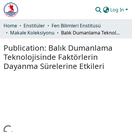
Log In
Communities & Collections
Home
Enstitüler
Fen Bilimleri Enstitüsü
Makale Koleksiyonu
Balık Dumanlama Teknolojisinde Faktörlerin Dayanma Sürelerine Etkileri
All of DSpace
Publication:
Balık Dumanlama
Statistics
Teknolojisinde Faktörlerin
Guide
Dayanma Sürelerine Etkileri