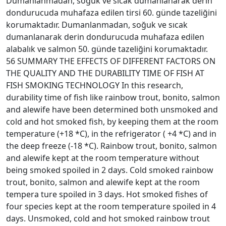
Dumanlanmadan, soğuk ve sıcak dumanlanarak derin
dondurucuda muhafaza edilen tirsi 60. günde tazeliğini
korumaktadır. Dumanlanmadan, soğuk ve sıcak
dumanlanarak derin dondurucuda muhafaza edilen
alabalık ve salmon 50. günde tazeliğini korumaktadır.
56 SUMMARY THE EFFECTS OF DIFFERENT FACTORS ON
THE QUALITY AND THE DURABILITY TIME OF FISH AT
FISH SMOKING TECHNOLOGY In this research,
durability time of fish like rainbow trout, bonito, salmon
and alewife have been determined both unsmoked and
cold and hot smoked fish, by keeping them at the room
temperature (+18 *C), in the refrigerator ( +4 *C) and in
the deep freeze (-18 *C). Rainbow trout, bonito, salmon
and alewife kept at the room temperature without
being smoked spoiled in 2 days. Cold smoked rainbow
trout, bonito, salmon and alewife kept at the room
tempera ture spoiled in 3 days. Hot smoked fishes of
four species kept at the room temperature spoiled in 4
days. Unsmoked, cold and hot smoked rainbow trout