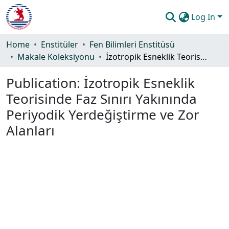
Log In
Communities & Collections
Home
Enstitüler
Fen Bilimleri Enstitüsü
Makale Koleksiyonu
İzotropik Esneklik Teorisinde Faz Sınırı Yakınında Periyodik Yerdeğiştirme ve Zor Alanları
All of DSpace
Publication:
İzotropik Esneklik
Statistics
Teorisinde Faz Sınırı Yakınında
Guide
Periyodik Yerdeğiştirme ve Zor
Alanları