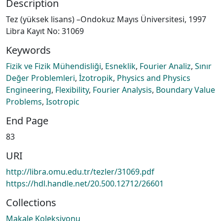
Description
Tez (yüksek lisans) –Ondokuz Mayıs Üniversitesi, 1997
Libra Kayıt No: 31069
Keywords
Fizik ve Fizik Mühendisliği
,
Esneklik
,
Fourier Analiz
,
Sınır
Değer Problemleri
,
İzotropik
,
Physics and Physics
Engineering
,
Flexibility
,
Fourier Analysis
,
Boundary Value
Problems
,
Isotropic
End Page
83
URI
http://libra.omu.edu.tr/tezler/31069.pdf
https://hdl.handle.net/20.500.12712/26601
Collections
Makale Koleksiyonu