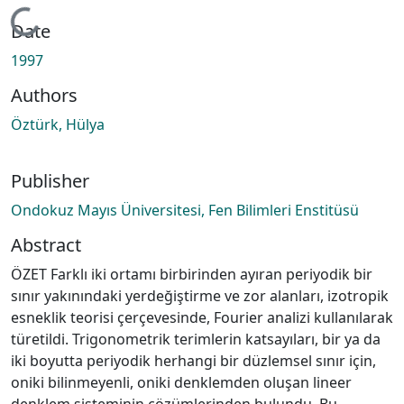
Loading...
Date
1997
Authors
Öztürk, Hülya
Publisher
Ondokuz Mayıs Üniversitesi, Fen Bilimleri Enstitüsü
Abstract
ÖZET Farklı iki ortamı birbirinden ayıran periyodik bir
sınır yakınındaki yerdeğiştirme ve zor alanları, izotropik
esneklik teorisi çerçevesinde, Fourier analizi kullanılarak
türetildi. Trigonometrik terimlerin katsayıları, bir ya da
iki boyutta periyodik herhangi bir düzlemsel sınır için,
oniki bilinmeyenli, oniki denklemden oluşan lineer
denklem sisteminin çözümlerinden bulundu. Bu