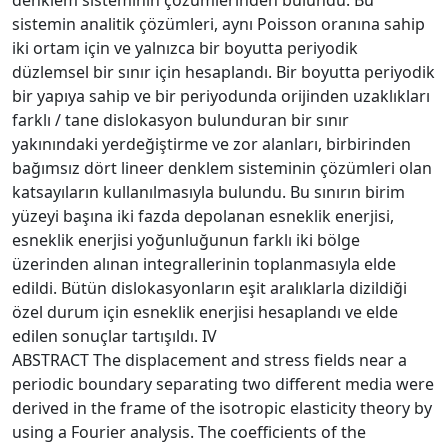
sistemin analitik çözümleri, aynı Poisson oranına sahip
iki ortam için ve yalnızca bir boyutta periyodik
düzlemsel bir sınır için hesaplandı. Bir boyutta periyodik
bir yapıya sahip ve bir periyodunda orijinden uzaklıkları
farklı / tane dislokasyon bulunduran bir sınır
yakınındaki yerdeğiştirme ve zor alanları, birbirinden
bağımsız dört lineer denklem sisteminin çözümleri olan
katsayıların kullanılmasıyla bulundu. Bu sınırın birim
yüzeyi başına iki fazda depolanan esneklik enerjisi,
esneklik enerjisi yoğunluğunun farklı iki bölge
üzerinden alınan integrallerinin toplanmasıyla elde
edildi. Bütün dislokasyonların eşit aralıklarla dizildiği
özel durum için esneklik enerjisi hesaplandı ve elde
edilen sonuçlar tartışıldı. IV
ABSTRACT The displacement and stress fields near a
periodic boundary separating two different media were
derived in the frame of the isotropic elasticity theory by
using a Fourier analysis. The coefficients of the