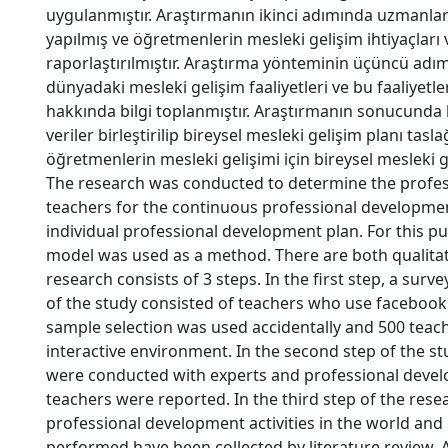
uygulanmıştır. Araştırmanın ikinci adımında uzmanl
yapılmış ve öğretmenlerin mesleki gelişim ihtiyaçları 
raporlaştırılmıştır. Araştırma yönteminin üçüncü adımı
dünyadaki mesleki gelişim faaliyetleri ve bu faaliyetler
hakkında bilgi toplanmıştır. Araştırmanın sonucunda 
veriler birleştirilip bireysel mesleki gelişim planı tasl
öğretmenlerin mesleki gelişimi için bireysel mesleki 
The research was conducted to determine the profe
teachers for the continuous professional developmen
individual professional development plan. For this pu
model was used as a method. There are both qualitat
research consists of 3 steps. In the first step, a sur
of the study consisted of teachers who use facebook
sample selection was used accidentally and 500 teac
interactive environment. In the second step of the s
were conducted with experts and professional devel
teachers were reported. In the third step of the res
professional development activities in the world and 
performed have been collected by literature review. A