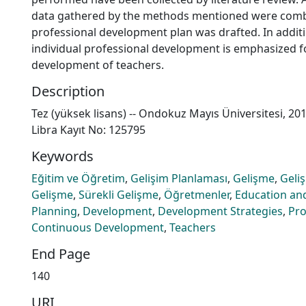
data gathered by the methods mentioned were combi
professional development plan was drafted. In addit
individual professional development is emphasized f
development of teachers.
Description
Tez (yüksek lisans) -- Ondokuz Mayıs Üniversitesi, 20
Libra Kayıt No: 125795
Keywords
Eğitim ve Öğretim
,
Gelişim Planlaması
,
Gelişme
,
Geliş
Gelişme
,
Sürekli Gelişme
,
Öğretmenler
,
Education and
Planning
,
Development
,
Development Strategies
,
Pro
Continuous Development
,
Teachers
End Page
140
URI