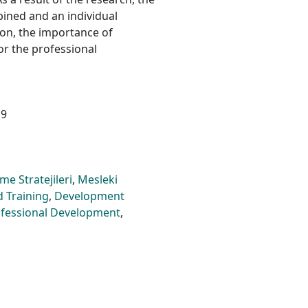
ned and an individual
ion, the importance of
or the professional
19
me Stratejileri
,
Mesleki
 Training
,
Development
fessional Development
,