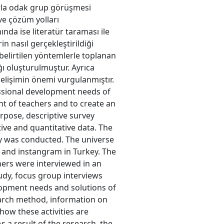
arla odak grup görüşmesi
ve çözüm yolları
nda ise literatür taraması ile
in nasıl gerçekleştirildiği
belirtilen yöntemlerle toplanan
ağı oluşturulmuştur. Ayrıca
gelişimin önemi vurgulanmıştır.
ssional development needs of
t of teachers and to create an
rpose, descriptive survey
ive and quantitative data. The
vey was conducted. The universe
 and instangram in Turkey. The
hers were interviewed in an
tudy, focus group interviews
opment needs and solutions of
earch method, information on
how these activities are
s a result of the research, the