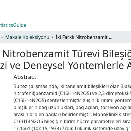
tistics
Guide
Makale Koleksiyonu
İki Farklı Nitrobenzamit Türevi Bileşiğin Kristal Yapılarının Hirshfeld Yüzey Analizi ve Deneysel Yöntemlerle Aydınlatılması
ı Nitrobenzamit Türevi Bileşiğ
izi ve Deneysel Yöntemlerle 
Abstract
Bu tez çalışmasında, iki tane amit bileşikleri olan 3-as
nitrofenil)benzamid (C16H14N2O5) ve 2,3-dimetoksi-N
(C15H14N2O5) sentezlenmiştir. X-ışını kırınımı yöntem
bileşiklerin bağ uzunlukları, bağ açıları, torsiyon açıla
arası hidrojen bağları belirlenmiştir. Monoklinik sis
C16H14N2O5 bileşiğin birim hücre parametreleri sırasıyla
17,1661 (10); 15,1938 (7)'dir. Triklinik sistemde uza