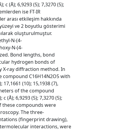
; c (Å); 6,9293 (5); 7,3270 (5);
temlerden ise FT-IR
ller arası etkileşim hakkında
 yüzeyi ve 2 boyutlu gösterimi
nılarak oluşturulmuştur.
thyl-N-(4-
hoxy-N-(4-
zed. Bond lengths, bond
ecular hydrogen bonds of
X-ray diffraction method. In
f the compound C16H14N2O5 with
); 17,1661 (10); 15,1938 (7),
arameters of the compound
 (Å); 6,9293 (5); 7,3270 (5);
s of these compounds were
troscopy. The three-
tations (fingerprint drawing),
ntermolecular interactions, were