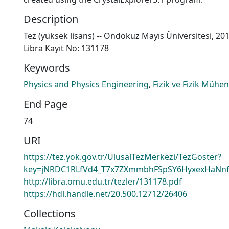
Description
Tez (yüksek lisans) -- Ondokuz Mayıs Üniversitesi, 20
Libra Kayıt No: 131178
Keywords
Physics and Physics Engineering
,
Fizik ve Fizik Mühen
End Page
74
URI
https://tez.yok.gov.tr/UlusalTezMerkezi/TezGoster?
key=jNRDC1RLfVd4_T7x7ZXmmbhFSpSY6HyxexHaNn
http://libra.omu.edu.tr/tezler/131178.pdf
https://hdl.handle.net/20.500.12712/26406
Collections