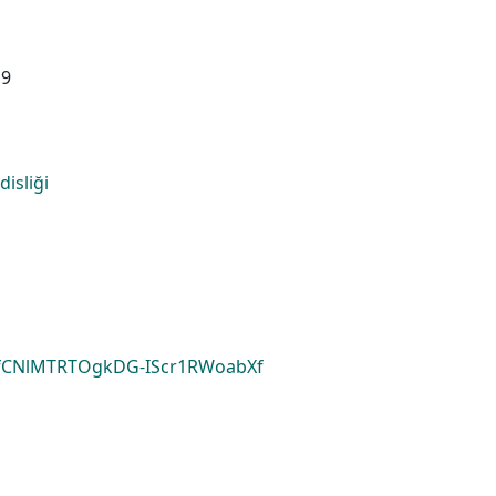
19
disliği
fCNlMTRTOgkDG-IScr1RWoabXf