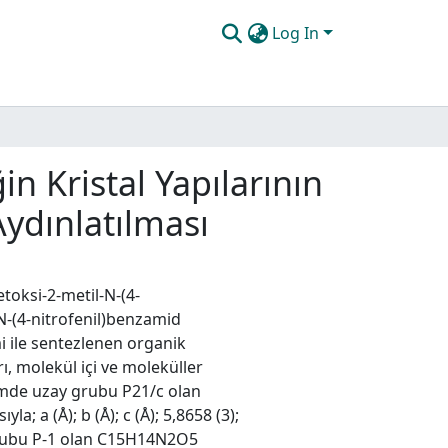
Log In
in Kristal Yapılarının
Aydınlatılması
etoksi-2-metil-N-(4-
-(4-nitrofenil)benzamid
i ile sentezlenen organik
rı, molekül içi ve moleküller
temde uzay grubu P21/c olan
; a (Å); b (Å); c (Å); 5,8658 (3);
y grubu P-1 olan C15H14N2O5