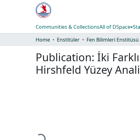
Communities & Collections
All of DSpace
Sta
Home
Enstitüler
Fen Bilimleri Enstitüsü
Publication:
İki Farkl
Hirshfeld Yüzey Anal
Loading...