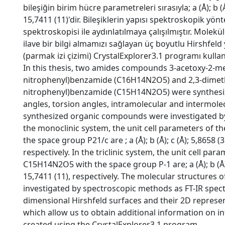
bileşiğin birim hücre parametreleri sırasıyla; a (Å); b (Å)
15,7411 (11)'dir. Bileşiklerin yapısı spektroskopik yön
spektroskopisi ile aydınlatılmaya çalışılmıştır. Molekü
ilave bir bilgi almamızı sağlayan üç boyutlu Hirshfeld
(parmak izi çizimi) CrystalExplorer3.1 programı kulla
In this thesis, two amides compounds 3-acetoxy-2-me
nitrophenyl)benzamide (C16H14N2O5) and 2,3-dimet
nitrophenyl)benzamide (C15H14N2O5) were synthesi
angles, torsion angles, intramolecular and intermol
synthesized organic compounds were investigated by 
the monoclinic system, the unit cell parameters o
the space group P21/c are ; a (Å); b (Å); c (Å); 5,8658 (3
respectively. In the triclinic system, the unit cell p
C15H14N2O5 with the space group P-1 are; a (Å); b (Å); c
15,7411 (11), respectively. The molecular structure
investigated by spectroscopic methods as FT-IR spec
dimensional Hirshfeld surfaces and their 2D represen
which allow us to obtain additional information on i
created using the CrystalExplorer3.1 program.