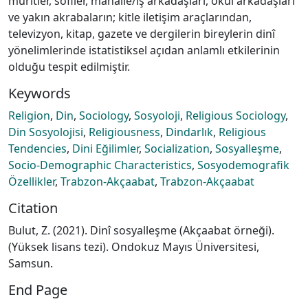
müritler, sofiler, mahalle/iş arkadaşları, okul arkadaşları
ve yakın akrabaların; kitle iletişim araçlarından,
televizyon, kitap, gazete ve dergilerin bireylerin dinî
yönelimlerinde istatistiksel açıdan anlamlı etkilerinin
olduğu tespit edilmiştir.
Keywords
Religion
,
Din
,
Sociology
,
Sosyoloji
,
Religious Sociology
,
Din Sosyolojisi
,
Religiousness
,
Dindarlık
,
Religious
Tendencies
,
Dini Eğilimler
,
Socialization
,
Sosyalleşme
,
Socio-Demographic Characteristics
,
Sosyodemografik
Özellikler
,
Trabzon-Akçaabat
,
Trabzon-Akçaabat
Citation
Bulut, Z. (2021). Dinî sosyalleşme (Akçaabat örneği).
(Yüksek lisans tezi). Ondokuz Mayıs Üniversitesi,
Samsun.
End Page