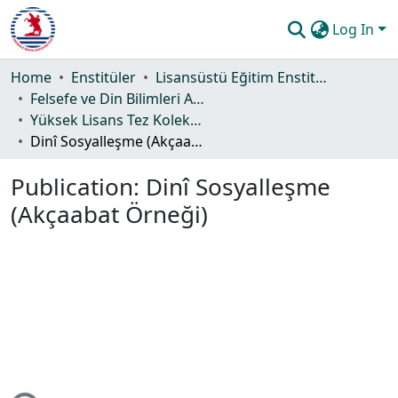
Log In
Communities & Collections
Home
Enstitüler
Lisansüstü Eğitim Enstitüsü
Felsefe ve Din Bilimleri Ana Bilim Dalı
All of DSpace
Yüksek Lisans Tez Koleksiyonu
Dinî Sosyalleşme (Akçaabat Örneği)
Statistics
Publication:
Dinî Sosyalleşme
Guide
(Akçaabat Örneği)