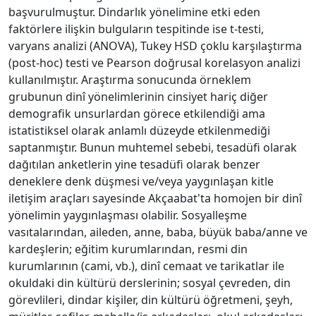
başvurulmuştur. Dindarlık yönelimine etki eden
faktörlere ilişkin bulguların tespitinde ise t-testi,
varyans analizi (ANOVA), Tukey HSD çoklu karşılaştırma
(post-hoc) testi ve Pearson doğrusal korelasyon analizi
kullanılmıştır. Araştırma sonucunda örneklem
grubunun dinî yönelimlerinin cinsiyet hariç diğer
demografik unsurlardan görece etkilendiği ama
istatistiksel olarak anlamlı düzeyde etkilenmediği
saptanmıştır. Bunun muhtemel sebebi, tesadüfi olarak
dağıtılan anketlerin yine tesadüfi olarak benzer
deneklere denk düşmesi ve/veya yaygınlaşan kitle
iletişim araçları sayesinde Akçaabat'ta homojen bir dinî
yönelimin yaygınlaşması olabilir. Sosyalleşme
vasıtalarından, aileden, anne, baba, büyük baba/anne ve
kardeşlerin; eğitim kurumlarından, resmi din
kurumlarının (cami, vb.), dinî cemaat ve tarikatlar ile
okuldaki din kültürü derslerinin; sosyal çevreden, din
görevlileri, dindar kişiler, din kültürü öğretmeni, şeyh,