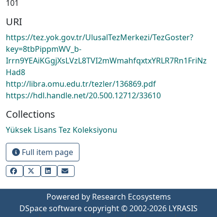
101
URI
https://tez.yok.gov.tr/UlusalTezMerkezi/TezGoster?
key=8tbPippmWV_b-
Irrn9YEAiKGgjXsLVzL8TVI2mWmahfqxtxYRLR7Rn1FriNz
Had8
http://libra.omu.edu.tr/tezler/136869.pdf
https://hdl.handle.net/20.500.12712/33610
Collections
Yüksek Lisans Tez Koleksiyonu
Full item page
Powered by Research Ecosystems
DSpace software
copyright © 2002-2026
LYRASIS