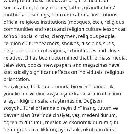
widespread mass media. Among the means of
socialization, family, mother, father, grandfather /
mother and siblings; from educational institutions,
official religious institutions (mosques, etc.), religious
communities and sects and religion culture lessons at
school; social circles, clergymen, religious people,
religion culture teachers, sheikhs, disciples, sufis,
neighborhood / colleagues, schoolmates and close
relatives; It has been determined that the mass media,
television, books, newspapers and magazines have
statistically significant effects on individuals' religious
orientation.
Bu çalışma, Türk toplumunda bireylerin dindarlık
yönelimine ve dinî sosyalleşme kanallarının etkisinin
araştırıldığı bir saha araştırmasıdır. Değişen
sosyokültürel ortamda bireyin dinî inanç, tutum ve
davranışları üzerinde cinsiyet, yaş, medeni durum,
öğrenim durumu, meslek ve ekonomik durum gibi
demografik özelliklerin; ayrıca aile, okul (din dersi