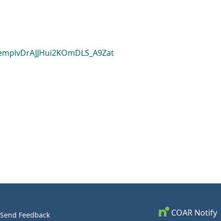
mplvDrAJJHui2KOmDLS_A9Zat
COAR Notify
Send Feedback