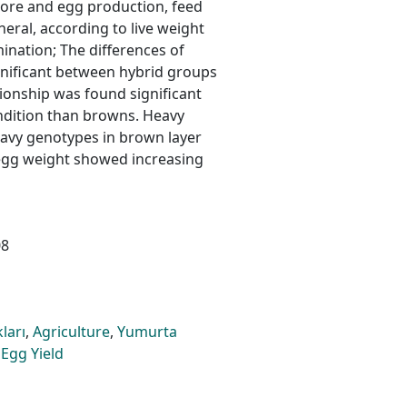
core and egg production, feed
ral, according to live weight
ination; The differences of
gnificant between hybrid groups
tionship was found significant
ondition than browns. Heavy
avy genotypes in brown layer
egg weight showed increasing
08
ları
,
Agriculture
,
Yumurta
,
Egg Yield