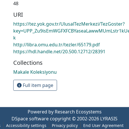
48
URI
https://tez.yok.gov.tr/UlusalTezMerkezi/TezGoster?
key=UPP_Zu9isEmWGFXFCBYaseaLawwMUmLstr1kUe
k
http://libra.omu.edu.tr/tezler/65179.pdf
https://hdl.handle.net/20.500.12712/28391
Collections
Makale Koleksiyonu
Full item page
Powered by Research Ecosystems
DSpace software
copyright © 2002-2026
LYRASIS
s
Accessibility settings
Privacy policy
End User Agreement