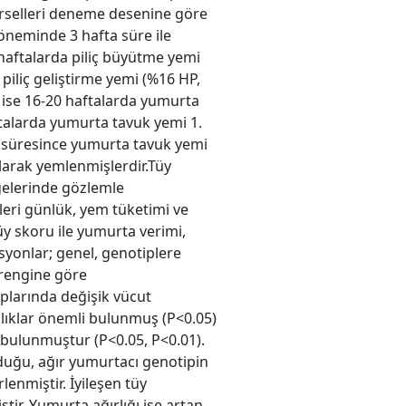
arselleri deneme desenine göre
öneminde 3 hafta süre ile
 haftalarda piliç büyütme yemi
piliç geliştirme yemi (%16 HP,
r ise 16-20 haftalarda yumurta
ftalarda yumurta tavuk yemi 1.
süresince yumurta tavuk yemi
larak yemlenmişlerdir.Tüy
lgelerinde gözlemle
leri günlük, yem tüketimi ve
Tüy skoru ile yumurta verimi,
syonlar; genel, genotiplere
 rengine göre
uplarında değişik vücut
ılıklar önemli bulunmuş (P<0.05)
i bulunmuştur (P<0.05, P<0.01).
duğu, ağır yumurtacı genotipin
lenmiştir. İyileşen tüy
ir. Yumurta ağırlığı ise artan