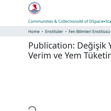
Communities & Collections
All of DSpace
Sta
Home
Enstitüler
Fen Bilimleri Enstitüsü
Publication:
Değişik 
Verim ve Yem Tüketimi
Loading...