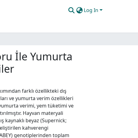
Log In
oru İle Yumurta
ler
ımından farklı özellikteki dış
rları ve yumurta verim özellikleri
e yumurta verimi, yem tüketimi ve
ştırılmıştır. Hayvan materyali
ış kaynaklı beyaz (Supernick;
liştirilen kahverengi
TABEY) genotiplerinden toplam