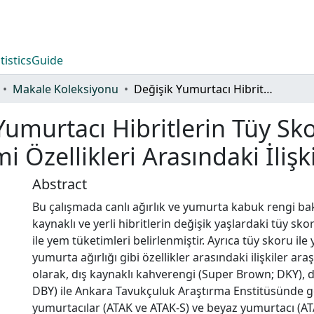
tistics
Guide
Makale Koleksiyonu
Değişik Yumurtacı Hibritlerin Tüy Skoru İle Yumurta Verim ve Yem Tüketimi Özellikleri Arasındaki İlişkiler
Yumurtacı Hibritlerin Tüy Sk
 Özellikleri Arasındaki İlişki
Abstract
Bu çalışmada canlı ağırlık ve yumurta kabuk rengi bak
kaynaklı ve yerli hibritlerin değişik yaşlardaki tüy sko
ile yem tüketimleri belirlenmiştir. Ayrıca tüy skoru il
yumurta ağırlığı gibi özellikler arasındaki ilişkiler ara
olarak, dış kaynaklı kahverengi (Super Brown; DKY), d
DBY) ile Ankara Tavukçuluk Araştırma Enstitüsünde ge
yumurtacılar (ATAK ve ATAK-S) ve beyaz yumurtacı (A