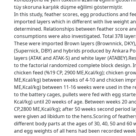
tüy skoruna karşılık düşme eğilimi göstermiştir.
In this study, feather scores, egg productions and f
imported layers which in different with live weight an
determined. Relationships between feather score an
consumptions were also investigated. Total 378 layer
These were imported Brown layers (Brownnick, DKY),
(Supernick, DBY) and hybrids produced by Ankara Pou
layers (ATAK and ATAK-S) and white layer (ATABEY).R
to the factorial randomized complete block design. In
chicken feed (%19 CP, 2900 ME,Kcal/kg); chicken gro
ME,Kcal/kg) between weeks of 4-10 and chicken impr
ME,Kcal/kg) between 11-16 weeks were used in the re
to the battery cages, pullets were fed with egg start
Kcal/kg) until 20 weeks of age. Between weeks 20 and 
CP,2800 ME,Kcal/kg); after 50 weeks second period la
were given ad libidum to the hens.Scoring of feathe
different body parts at the ages of 30, 40, 50 and 60
and egg weights of all hens had been recorded week