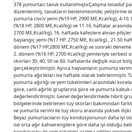
378 yumurtacı tavuk kullanılmıştır.Çalışma tesadüf p
düzenlenmiş, tavukların beslenmesinde; yetiştirme d
yumurta civciv yemi (%19 HP, 2900 ME,Kcal/kg), 4-10.
(%18 HP, 2800 ME,Kcal/kg) ve 11-16. haftalar arasında 
2700 ME,Kcal/kg), 16. haftada kafeslere alınan piliçle
başlangıç yemi (%17 HP, 2750 ME, Kcal/kg) , 21-50 ha
dönem (%17 HP,2800 ME,Kcal/kg) ve sonraki deneme 
2. dönem (%16 HP, 2700 Kcal/kg) yemleriyle serbest o
skorları 30, 40, 50 ve 60. haftalarda değişik vücut bö
gerçekleştirilmiştir. Ayrıca hayvanların yumurta verim
yumurta ağırlıkları ise haftalık olarak belirlenmiştir. 
yumurta ağırlığı ve yem tüketimleri arasındaki korela
göre, canlı ağırlık gruplarına göre ve yumurta kabuk
değerlendirilmiştir. Genel değerlendirmede hibrit gr
bölgelerinde belirlenen tüy skorları bakımından farkl
ve yumurta verimi ile tüy skoru arasında yüksek ilişk
Beyaz yumurtacıların tüy kondüsyonunun daha iyi ol
ise orta ağır kahverengilere göre daha iyi olduğu belir
kondüsyonu ile yem tüketimi azalma eğilimi göstermişt