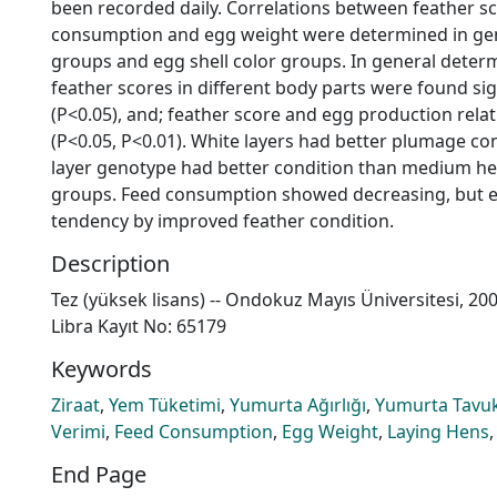
been recorded daily. Correlations between feather s
consumption and egg weight were determined in gene
groups and egg shell color groups. In general determ
feather scores in different body parts were found si
(P<0.05), and; feather score and egg production rela
(P<0.05, P<0.01). White layers had better plumage c
layer genotype had better condition than medium he
groups. Feed consumption showed decreasing, but 
tendency by improved feather condition.
Description
Tez (yüksek lisans) -- Ondokuz Mayıs Üniversitesi, 20
Libra Kayıt No: 65179
Keywords
Ziraat
,
Yem Tüketimi
,
Yumurta Ağırlığı
,
Yumurta Tavuk
Verimi
,
Feed Consumption
,
Egg Weight
,
Laying Hens
End Page