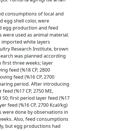
eed consumptions of local and
d egg shell color, were
d egg production and feed
s were used as animal material.
 imported white layers
ltry Research Institute, brown
esearch was planned according
 first three weeks; layer
wing feed (%18 CP, 2800
oving feed (%16 CP, 2700
aring period. After introducing
er feed (%17 CP, 2750 ME,
50; first period layer feed (%17
yer feed (%16 CP, 2700 Kcal/kg)
rs were done by observations in
 weeks. Also, feed consumptions
ly, but egg productions had