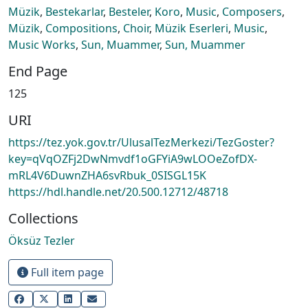
Müzik
,
Bestekarlar
,
Besteler
,
Koro
,
Music
,
Composers
,
Müzik
,
Compositions
,
Choir
,
Müzik Eserleri
,
Music
,
Music Works
,
Sun, Muammer
,
Sun, Muammer
End Page
125
URI
https://tez.yok.gov.tr/UlusalTezMerkezi/TezGoster?
key=qVqOZFj2DwNmvdf1oGFYiA9wLOOeZofDX-
mRL4V6DuwnZHA6svRbuk_0SISGL15K
https://hdl.handle.net/20.500.12712/48718
Collections
Öksüz Tezler
Full item page