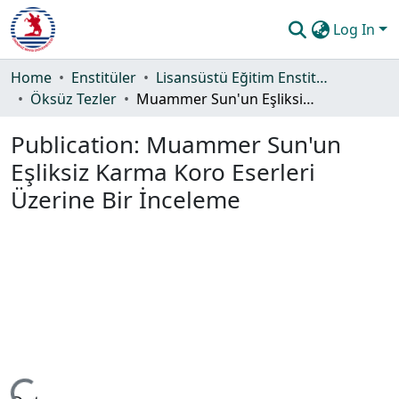
Log In
Communities & Collections
Home
Enstitüler
Lisansüstü Eğitim Enstitüsü
Öksüz Tezler
Muammer Sun'un Eşliksiz Karma Koro Eserleri Üzerine Bir İnceleme
All of DSpace
Publication:
Muammer Sun'un
Statistics
Eşliksiz Karma Koro Eserleri
Guide
Üzerine Bir İnceleme