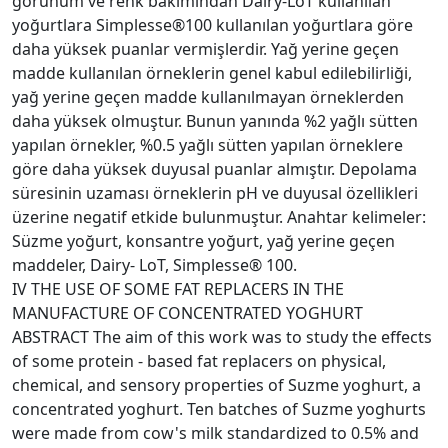
görünüm ve renk bakımından Dairy-LoT kullanılan
yoğurtlara Simplesse®100 kullanılan yoğurtlara göre
daha yüksek puanlar vermişlerdir. Yağ yerine geçen
madde kullanılan örneklerin genel kabul edilebilirliği,
yağ yerine geçen madde kullanılmayan örneklerden
daha yüksek olmuştur. Bunun yanında %2 yağlı sütten
yapılan örnekler, %0.5 yağlı sütten yapılan örneklere
göre daha yüksek duyusal puanlar almıştır. Depolama
süresinin uzaması örneklerin pH ve duyusal özellikleri
üzerine negatif etkide bulunmuştur. Anahtar kelimeler:
Süzme yoğurt, konsantre yoğurt, yağ yerine geçen
maddeler, Dairy- LoT, Simplesse® 100.
IV THE USE OF SOME FAT REPLACERS IN THE
MANUFACTURE OF CONCENTRATED YOGHURT
ABSTRACT The aim of this work was to study the effects
of some protein - based fat replacers on physical,
chemical, and sensory properties of Suzme yoghurt, a
concentrated yoghurt. Ten batches of Suzme yoghurts
were made from cow's milk standardized to 0.5% and