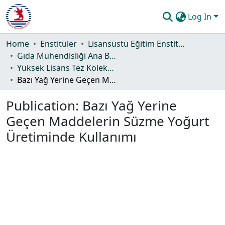
Log In
Communities & Collections
Home
Enstitüler
Lisansüstü Eğitim Enstitüsü
Gıda Mühendisliği Ana Bilim Dalı
All of DSpace
Yüksek Lisans Tez Koleksiyonu
Bazı Yağ Yerine Geçen Maddelerin Süzme Yoğurt Üretiminde Kullanımı
Statistics
Publication:
Bazı Yağ Yerine
Guide
Geçen Maddelerin Süzme Yoğurt
Üretiminde Kullanımı