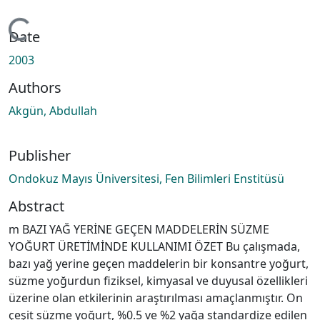
Loading...
Date
2003
Authors
Akgün, Abdullah
Publisher
Ondokuz Mayıs Üniversitesi, Fen Bilimleri Enstitüsü
Abstract
m BAZI YAĞ YERİNE GEÇEN MADDELERİN SÜZME
YOĞURT ÜRETİMİNDE KULLANIMI ÖZET Bu çalışmada,
bazı yağ yerine geçen maddelerin bir konsantre yoğurt,
süzme yoğurdun fiziksel, kimyasal ve duyusal özellikleri
üzerine olan etkilerinin araştırılması amaçlanmıştır. On
çeşit süzme yoğurt, %0.5 ve %2 yağa standardize edilen