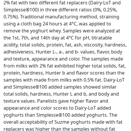
2% fat with two different fat replacers (Dairy-LoT and
Simplesse®100) in three different ratios (0%, 0.25%,
0.75%). Traditional manufacturing method, straining
using a cloth bag 24 hours at 4°C, was applied to
remove the yoghurt whey. Samples were analyzed at
the 1st, 7th, and 14th day at 4°C for pH, titratable
acidity, total solids, protein, fat, ash, viscosity, hardness,
adhesiveness, Hunter L-, a-, and b- values, flavor, body
and texture, appearance and color. The samples made
from milks with 2% fat exhibited higher total solids, fat,
protein, hardness, Hunter b and flavor scores than the
samples with made from milks with 0.5% fat. Dairy-LoT
and Simplesse®100 added samples showed similar
total solids, hardness, Hunter L and b, and body and
texture values. Panelists gave higher flavor and
appearance and color scores to Dairy-LoT added
yoghurts than Simplesse®100 added yoghurts. The
overall acceptability of Suzme yoghurts made with fat
replacers was higher than the samples without fat