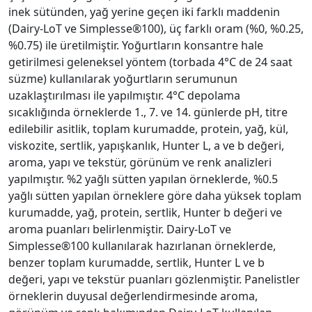
inek sütünden, yağ yerine geçen iki farklı maddenin
(Dairy-LoT ve Simplesse®100), üç farklı oram (%0, %0.25,
%0.75) ile üretilmiştir. Yoğurtların konsantre hale
getirilmesi geleneksel yöntem (torbada 4°C de 24 saat
süzme) kullanılarak yoğurtların serumunun
uzaklaştırılması ile yapılmıştır. 4°C depolama
sıcaklığında örneklerde 1., 7. ve 14. günlerde pH, titre
edilebilir asitlik, toplam kurumadde, protein, yağ, kül,
viskozite, sertlik, yapışkanlık, Hunter L, a ve b değeri,
aroma, yapı ve tekstür, görünüm ve renk analizleri
yapılmıştır. %2 yağlı sütten yapılan örneklerde, %0.5
yağlı sütten yapılan örneklere göre daha yüksek toplam
kurumadde, yağ, protein, sertlik, Hunter b değeri ve
aroma puanları belirlenmiştir. Dairy-LoT ve
Simplesse®100 kullanılarak hazırlanan örneklerde,
benzer toplam kurumadde, sertlik, Hunter L ve b
değeri, yapı ve tekstür puanları gözlenmiştir. Panelistler
örneklerin duyusal değerlendirmesinde aroma,