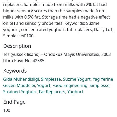
replacers. Samples made from milks with 2% fat had
higher sensory scores than the samples made from
milks with 0.5% fat. Storage time had a negative effect
on pH and sensory properties. Keywords: Suzme
yoghurt, concentrated yoghurt, fat replacers, Dairy-LoT,
Simplesse®100.
Description
Tez (yüksek lisans) -- Ondokuz Mayıs Üniversitesi, 2003
Libra Kayıt No: 42585
Keywords
Gıda Mühendisliği
,
Simplesse
,
Süzme Yoğurt
,
Yağ Yerine
Geçen Maddeler
,
Yoğurt
,
Food Engineering
,
Simplesse
,
Strained Yoghurt
,
Fat Replacers
,
Yoghurt
End Page
100