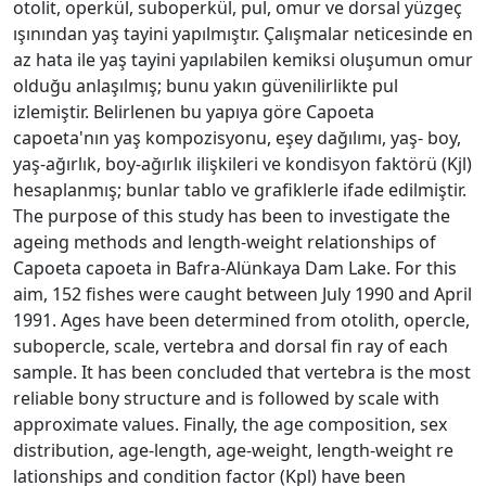
otolit, operkül, suboperkül, pul, omur ve dorsal yüzgeç
ışınından yaş tayini yapılmıştır. Çalışmalar neticesinde en
az hata ile yaş tayini yapılabilen kemiksi oluşumun omur
olduğu anlaşılmış; bunu yakın güvenilirlikte pul
izlemiştir. Belirlenen bu yapıya göre Capoeta
capoeta'nın yaş kompozisyonu, eşey dağılımı, yaş- boy,
yaş-ağırlık, boy-ağırlık ilişkileri ve kondisyon faktörü (Kjl)
hesaplanmış; bunlar tablo ve grafiklerle ifade edilmiştir.
The purpose of this study has been to investigate the
ageing methods and length-weight relationships of
Capoeta capoeta in Bafra-Alünkaya Dam Lake. For this
aim, 152 fishes were caught between July 1990 and April
1991. Ages have been determined from otolith, opercle,
subopercle, scale, vertebra and dorsal fin ray of each
sample. It has been concluded that vertebra is the most
reliable bony structure and is followed by scale with
approximate values. Finally, the age composition, sex
distribution, age-length, age-weight, length-weight re
lationships and condition factor (Kpl) have been