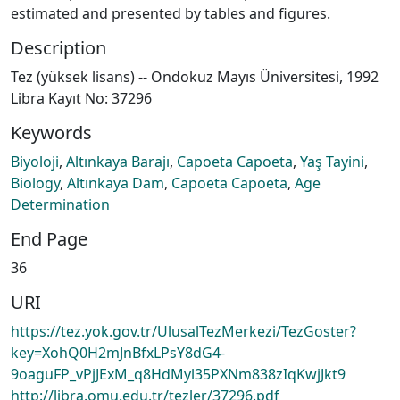
estimated and presented by tables and figures.
Description
Tez (yüksek lisans) -- Ondokuz Mayıs Üniversitesi, 1992
Libra Kayıt No: 37296
Keywords
Biyoloji
,
Altınkaya Barajı
,
Capoeta Capoeta
,
Yaş Tayini
,
Biology
,
Altınkaya Dam
,
Capoeta Capoeta
,
Age
Determination
End Page
36
URI
https://tez.yok.gov.tr/UlusalTezMerkezi/TezGoster?
key=XohQ0H2mJnBfxLPsY8dG4-
9oaguFP_vPjJExM_q8HdMyl35PXNm838zIqKwjJkt9
http://libra.omu.edu.tr/tezler/37296.pdf