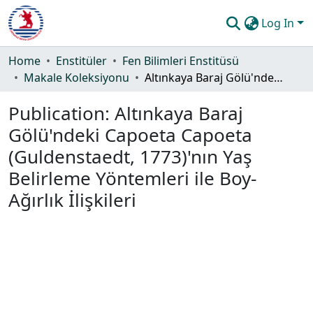
Log In
Communities & Collections
Home
Enstitüler
Fen Bilimleri Enstitüsü
Makale Koleksiyonu
Altınkaya Baraj Gölü'ndeki Capoeta Capoeta (Guldenstaedt, 1773)'nın Yaş Belirleme Yöntemleri ile Boy-Ağırlık İlişkileri
All of DSpace
Publication:
Altınkaya Baraj
Statistics
Gölü'ndeki Capoeta Capoeta
Guide
(Guldenstaedt, 1773)'nın Yaş
Belirleme Yöntemleri ile Boy-
Ağırlık İlişkileri