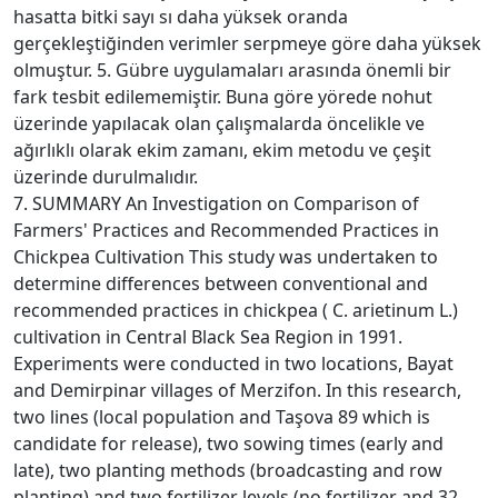
hasatta bitki sayı sı daha yüksek oranda
gerçekleştiğinden verimler serpmeye göre daha yüksek
olmuştur. 5. Gübre uygulamaları arasında önemli bir
fark tesbit edilememiştir. Buna göre yörede nohut
üzerinde yapılacak olan çalışmalarda öncelikle ve
ağırlıklı olarak ekim zamanı, ekim metodu ve çeşit
üzerinde durulmalıdır.
7. SUMMARY An Investigation on Comparison of
Farmers' Practices and Recommended Practices in
Chickpea Cultivation This study was undertaken to
determine differences between conventional and
recommended practices in chickpea ( C. arietinum L.)
cultivation in Central Black Sea Region in 1991.
Experiments were conducted in two locations, Bayat
and Demirpinar villages of Merzifon. In this research,
two lines (local population and Taşova 89 which is
candidate for release), two sowing times (early and
late), two planting methods (broadcasting and row
planting) and two fertilizer levels (no fertilizer and 32