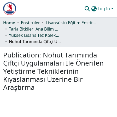
Log In
Communities & Collections
Home
Enstitüler
Lisansüstü Eğitim Enstitüsü
Tarla Bitkileri Ana Bilim Dalı
All of DSpace
Yüksek Lisans Tez Koleksiyonu
Nohut Tarımında Çiftçi Uygulamaları İle Önerilen Yetiştirme Tekniklerinin Kıyaslanması Üzerine Bir Araştırma
Statistics
Publication:
Nohut Tarımında
Guide
Çiftçi Uygulamaları İle Önerilen
Yetiştirme Tekniklerinin
Kıyaslanması Üzerine Bir
Araştırma