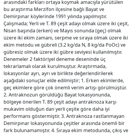
arasındaki farkları ortaya koymak amacıyla yürütülen
bu araştırma Merzifon ilçesine bağlı Bayat ve
Demirpınar köylerinde 1991 yılında yapılmıştır.
Çalışmada; Yerli ve T. 89 çeşit adayı olmak üzere iki çeşit,
Nisan başında (erken) ve Mayıs sonunda (geç) olmak
üzere iki ekim zamanı, serpme ve sıraya olmak üzere iki
ekim metodu ve gübreli (3.2 kg/da N, 8 kg/da PoOc) ve
gübresiz olmak üzere iki gübre seviyesi kullanılmıştır.
Denemeler 2 faktöriyel deneme deseninde üç
tekrarlamalı olarak kurulmuştur. Araştırmada,
lokasyonlar ayrı, ayrı ve birlikte değerlendirilerek
aşağıdaki sonuçlar elde edilmiştir; 1. Erken ekimlerde,
geç ekimlere göre çok önemli verim artışı görülmüştür.
2. Antraknozun görüldüğü Bayat lokasyonunda,
bölgeye önerilen T. 89 çeşit adayı antraknoza karşı
mukavim olduğun dan yerli çeşite göre daha iyi
performans göstermiştir. 3. Antraknoza rastlanmayan
Demirpınar lokasyonunda çeşitler arasında önemli bir
fark bulunamamıştır. 4. Sıraya ekim metodunda, çıkış ve