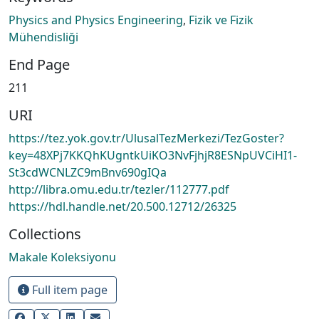
Physics and Physics Engineering
,
Fizik ve Fizik
Mühendisliği
End Page
211
URI
https://tez.yok.gov.tr/UlusalTezMerkezi/TezGoster?
key=48XPj7KKQhKUgntkUiKO3NvFjhjR8ESNpUVCiHI1-
St3cdWCNLZC9mBnv690gIQa
http://libra.omu.edu.tr/tezler/112777.pdf
https://hdl.handle.net/20.500.12712/26325
Collections
Makale Koleksiyonu
Full item page