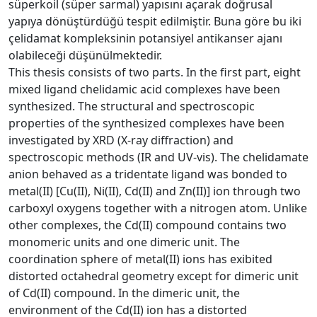
süperkoil (süper sarmal) yapısını açarak doğrusal
yapıya dönüştürdüğü tespit edilmiştir. Buna göre bu iki
çelidamat kompleksinin potansiyel antikanser ajanı
olabileceği düşünülmektedir.
This thesis consists of two parts. In the first part, eight
mixed ligand chelidamic acid complexes have been
synthesized. The structural and spectroscopic
properties of the synthesized complexes have been
investigated by XRD (X-ray diffraction) and
spectroscopic methods (IR and UV-vis). The chelidamate
anion behaved as a tridentate ligand was bonded to
metal(II) [Cu(II), Ni(II), Cd(II) and Zn(II)] ion through two
carboxyl oxygens together with a nitrogen atom. Unlike
other complexes, the Cd(II) compound contains two
monomeric units and one dimeric unit. The
coordination sphere of metal(II) ions has exibited
distorted octahedral geometry except for dimeric unit
of Cd(II) compound. In the dimeric unit, the
environment of the Cd(II) ion has a distorted