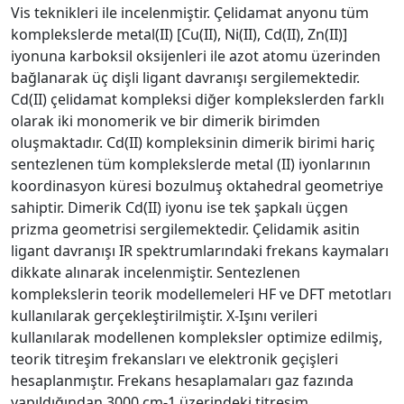
Vis teknikleri ile incelenmiştir. Çelidamat anyonu tüm
komplekslerde metal(II) [Cu(II), Ni(II), Cd(II), Zn(II)]
iyonuna karboksil oksijenleri ile azot atomu üzerinden
bağlanarak üç dişli ligant davranışı sergilemektedir.
Cd(II) çelidamat kompleksi diğer komplekslerden farklı
olarak iki monomerik ve bir dimerik birimden
oluşmaktadır. Cd(II) kompleksinin dimerik birimi hariç
sentezlenen tüm komplekslerde metal (II) iyonlarının
koordinasyon küresi bozulmuş oktahedral geometriye
sahiptir. Dimerik Cd(II) iyonu ise tek şapkalı üçgen
prizma geometrisi sergilemektedir. Çelidamik asitin
ligant davranışı IR spektrumlarındaki frekans kaymaları
dikkate alınarak incelenmiştir. Sentezlenen
komplekslerin teorik modellemeleri HF ve DFT metotları
kullanılarak gerçekleştirilmiştir. X-Işını verileri
kullanılarak modellenen kompleksler optimize edilmiş,
teorik titreşim frekansları ve elektronik geçişleri
hesaplanmıştır. Frekans hesaplamaları gaz fazında
yapıldığından 3000 cm-1 üzerindeki titreşim