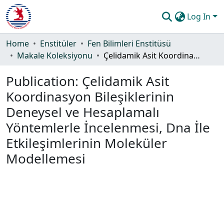
Log In
Communities & Collections
Home
Enstitüler
Fen Bilimleri Enstitüsü
Makale Koleksiyonu
Çelidamik Asit Koordinasyon Bileşiklerinin Deneysel ve Hesaplamalı Yöntemlerle İncelenmesi, Dna İle Etkileşimlerinin Moleküler Modellemesi
All of DSpace
Publication:
Çelidamik Asit
Statistics
Koordinasyon Bileşiklerinin
Guide
Deneysel ve Hesaplamalı
Yöntemlerle İncelenmesi, Dna İle
Etkileşimlerinin Moleküler
Modellemesi