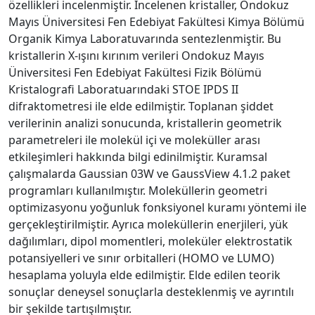
özellikleri incelenmiştir. İncelenen kristaller, Ondokuz
Mayıs Üniversitesi Fen Edebiyat Fakültesi Kimya Bölümü
Organik Kimya Laboratuvarında sentezlenmiştir. Bu
kristallerin X-ışını kırınım verileri Ondokuz Mayıs
Üniversitesi Fen Edebiyat Fakültesi Fizik Bölümü
Kristalografi Laboratuarındaki STOE IPDS II
difraktometresi ile elde edilmiştir. Toplanan şiddet
verilerinin analizi sonucunda, kristallerin geometrik
parametreleri ile molekül içi ve moleküller arası
etkileşimleri hakkında bilgi edinilmiştir. Kuramsal
çalışmalarda Gaussian 03W ve GaussView 4.1.2 paket
programları kullanılmıştır. Moleküllerin geometri
optimizasyonu yoğunluk fonksiyonel kuramı yöntemi ile
gerçekleştirilmiştir. Ayrıca moleküllerin enerjileri, yük
dağılımları, dipol momentleri, moleküler elektrostatik
potansiyelleri ve sınır orbitalleri (HOMO ve LUMO)
hesaplama yoluyla elde edilmiştir. Elde edilen teorik
sonuçlar deneysel sonuçlarla desteklenmiş ve ayrıntılı
bir şekilde tartışılmıştır.