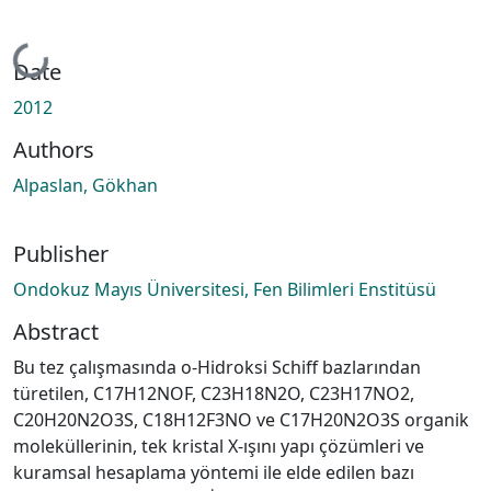
Loading...
Date
2012
Authors
Alpaslan, Gökhan
Publisher
Ondokuz Mayıs Üniversitesi, Fen Bilimleri Enstitüsü
Abstract
Bu tez çalışmasında o-Hidroksi Schiff bazlarından
türetilen, C17H12NOF, C23H18N2O, C23H17NO2,
C20H20N2O3S, C18H12F3NO ve C17H20N2O3S organik
moleküllerinin, tek kristal X-ışını yapı çözümleri ve
kuramsal hesaplama yöntemi ile elde edilen bazı