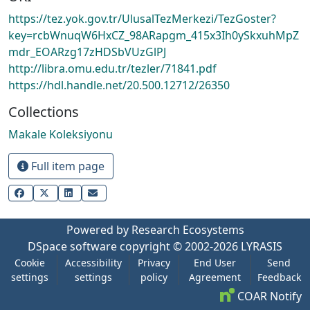
https://tez.yok.gov.tr/UlusalTezMerkezi/TezGoster?
key=rcbWnuqW6HxCZ_98ARapgm_415x3Ih0ySkxuhMpZ
mdr_EOARzg17zHDSbVUzGlPJ
http://libra.omu.edu.tr/tezler/71841.pdf
https://hdl.handle.net/20.500.12712/26350
Collections
Makale Koleksiyonu
Full item page
Powered by Research Ecosystems
DSpace software
copyright © 2002-2026
LYRASIS
Cookie
Accessibility
Privacy
End User
Send
settings
settings
policy
Agreement
Feedback
COAR Notify