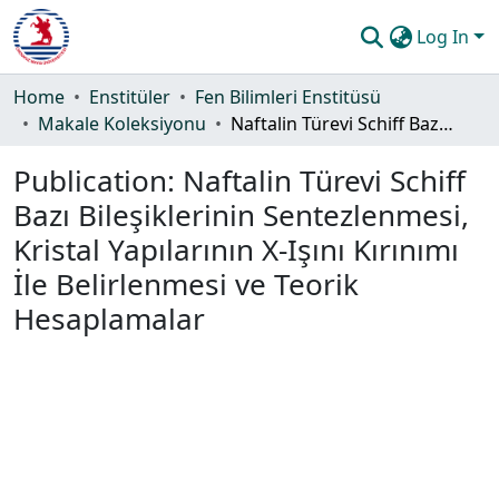
Log In
Communities & Collections
Home
Enstitüler
Fen Bilimleri Enstitüsü
Makale Koleksiyonu
Naftalin Türevi Schiff Bazı Bileşiklerinin Sentezlenmesi, Kristal Yapılarının X-Işını Kırınımı İle Belirlenmesi ve Teorik Hesaplamalar
All of DSpace
Publication:
Naftalin Türevi Schiff
Statistics
Bazı Bileşiklerinin Sentezlenmesi,
Guide
Kristal Yapılarının X-Işını Kırınımı
İle Belirlenmesi ve Teorik
Hesaplamalar