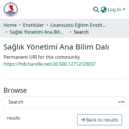
Log In
Communities & Collections
Home
Enstitüler
Lisansüstü Eğitim Enstitüsü
Sağlık Yönetimi Ana Bilim Dalı
Search
All of DSpace
Sağlık Yönetimi Ana Bilim Dalı
Statistics
Permanent URI for this community
Guide
https://hdl.handle.net/20.500.12712/23037
Browse
results
Back to results