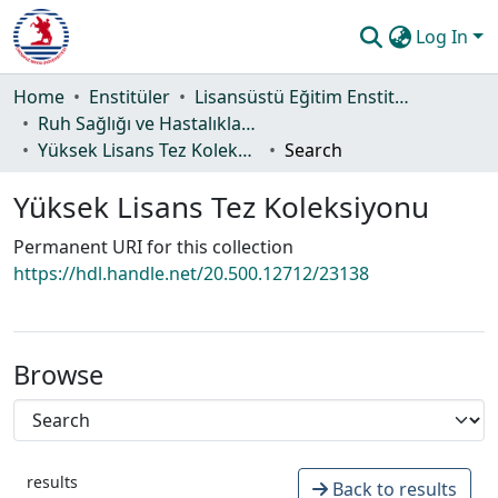
Log In
Communities & Collections
Home
Enstitüler
Lisansüstü Eğitim Enstitüsü
Ruh Sağlığı ve Hastalıkları Hemşireliği Ana Bilim Dalı
All of DSpace
Yüksek Lisans Tez Koleksiyonu
Search
Statistics
Yüksek Lisans Tez Koleksiyonu
Guide
Permanent URI for this collection
https://hdl.handle.net/20.500.12712/23138
Browse
results
Back to results