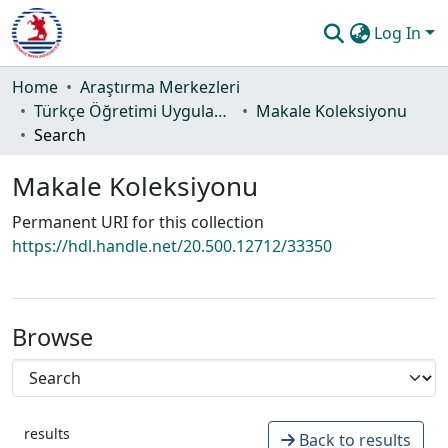
Log In
Communities & Collections
Home
Araştırma Merkezleri
Türkçe Öğretimi Uygulama ve Araştırma Merkezi
Makale Koleksiyonu
All of DSpace
Search
Statistics
Makale Koleksiyonu
Guide
Permanent URI for this collection
https://hdl.handle.net/20.500.12712/33350
Browse
results
Back to results