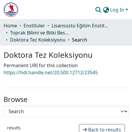
Log In
Communities & Collections
Home
Enstitüler
Lisansüstü Eğitim Enstitüsü
Toprak Bilimi ve Bitki Besleme Ana Bilim Dalı
All of DSpace
Doktora Tez Koleksiyonu
Search
Statistics
Doktora Tez Koleksiyonu
Guide
Permanent URI for this collection
https://hdl.handle.net/20.500.12712/23545
Browse
results
Back to results