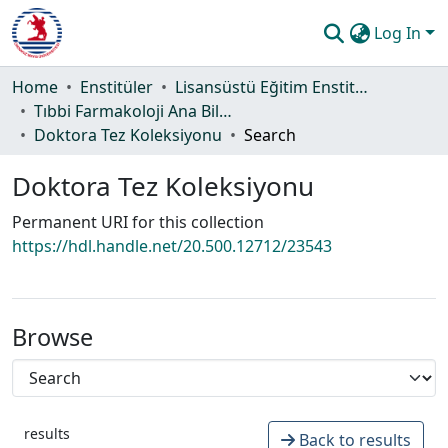
Log In
Communities & Collections
Home
Enstitüler
Lisansüstü Eğitim Enstitüsü
Tıbbi Farmakoloji Ana Bilim Dalı
All of DSpace
Doktora Tez Koleksiyonu
Search
Statistics
Doktora Tez Koleksiyonu
Guide
Permanent URI for this collection
https://hdl.handle.net/20.500.12712/23543
Browse
results
Back to results