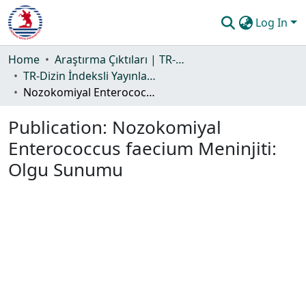
Log In
Communities & Collections
Home
Araştırma Çıktıları | TR-Dizin | WoS | Scopus | PubMed
TR-Dizin İndeksli Yayınlar Koleksiyonu
All of DSpace
Nozokomiyal Enterococcus faecium Meninjiti: Olgu Sunumu
Statistics
Publication:
Nozokomiyal
Guide
Enterococcus faecium Meninjiti:
Olgu Sunumu