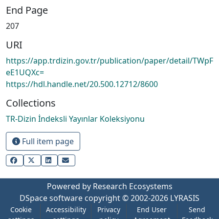
End Page
207
URI
https://app.trdizin.gov.tr/publication/paper/detail/TWpF
eE1UQXc=
https://hdl.handle.net/20.500.12712/8600
Collections
TR-Dizin İndeksli Yayınlar Koleksiyonu
Full item page
Powered by Research Ecosystems
DSpace software
copyright © 2002-2026
LYRASIS
Cookie
Accessibility
Privacy
End User
Send