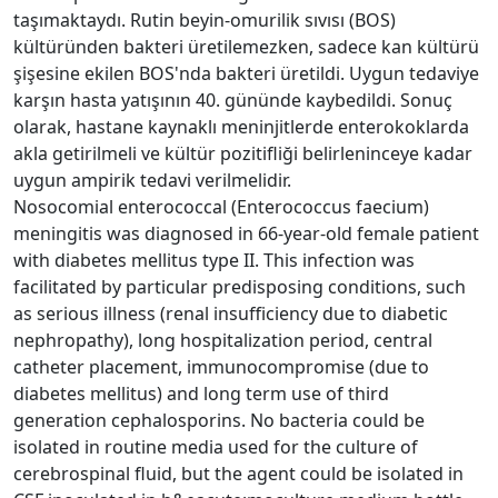
taşımaktaydı. Rutin beyin-omurilik sıvısı (BOS)
kültüründen bakteri üretilemezken, sadece kan kültürü
şişesine ekilen BOS'nda bakteri üretildi. Uygun tedaviye
karşın hasta yatışının 40. gününde kaybedildi. Sonuç
olarak, hastane kaynaklı meninjitlerde enterokoklarda
akla getirilmeli ve kültür pozitifliği belirleninceye kadar
uygun ampirik tedavi verilmelidir.
Nosocomial enterococcal (Enterococcus faecium)
meningitis was diagnosed in 66-year-old female patient
with diabetes mellitus type II. This infection was
facilitated by particular predisposing conditions, such
as serious illness (renal insufficiency due to diabetic
nephropathy), long hospitalization period, central
catheter placement, immunocompromise (due to
diabetes mellitus) and long term use of third
generation cephalosporins. No bacteria could be
isolated in routine media used for the culture of
cerebrospinal fluid, but the agent could be isolated in