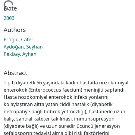
ading...
Date
2003
Authors
Eroğlu, Cafer
Aydoğan, Seyhan
Pekbay, Ayhan
Abstract
Tip II diyabetli 66 yaşındaki kadın hastada nozokomiyal
enterokok (Enterococcus faecium) meninjiti saptandı.
Hasta nozokomiyal enterokok infeksiyonlarını
kolaylaştıran altta yatan ciddi hastalık (diyabetik
nefropatiye bağlı böbrek yetmezliği), hastanede uzun
kalış, santral kateter takılması, immünsüpresyon
(diyabete bağlı) ve uzun süredir üçüncü jenerasyon
sefalosporın tedavisi alma gibi risk faktörlerini