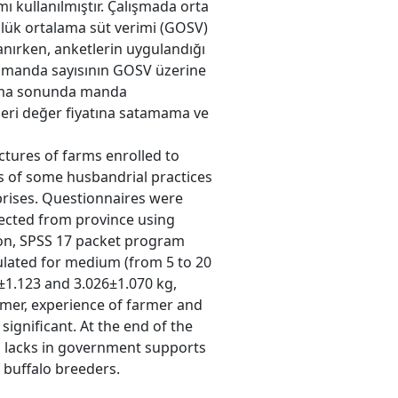
 kullanılmıştır. Çalışmada orta
nlük ortalama süt verimi (GOSV)
anırken, anketlerin uygulandığı
al manda sayısının GOSV üzerine
lışma sonunda manda
nleri değer fiyatına satamama ve
ctures of farms enrolled to
s of some husbandrial practices
prises. Questionnaires were
lected from province using
ion, SPSS 17 packet program
ulated for medium (from 5 to 20
±1.123 and 3.026±1.070 kg,
farmer, experience of farmer and
significant. At the end of the
d lacks in government supports
buffalo breeders.