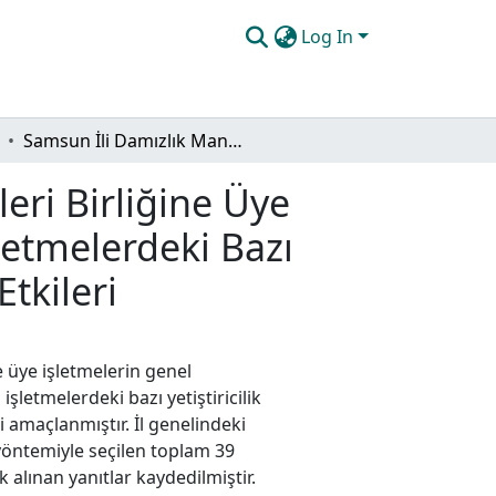
Log In
Samsun İli Damızlık Manda Yetiştiricileri Birliğine Üye İşletmelerin Yapısal Durumu İle Orta ve Büyük İşletmelerdeki Bazı Yetiştiricilik Uygulamalarının Süt Verim Düzeyine Etkileri
leri Birliğine Üye
letmelerdeki Bazı
tkileri
e üye işletmelerin genel
şletmelerdeki bazı yetiştiricilik
 amaçlanmıştır. İl genelindeki
öntemiyle seçilen toplam 39
alınan yanıtlar kaydedilmiştir.