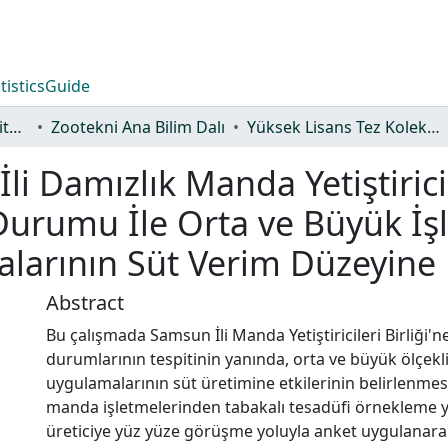
tistics
Guide
Lisansüstü Eğitim Enstitüsü
Zootekni Ana Bilim Dalı
Yüksek Lisans Tez Koleksiyonu
li Damızlık Manda Yetiştirici
 Durumu İle Orta ve Büyük İş
malarının Süt Verim Düzeyine E
Abstract
Bu çalışmada Samsun İli Manda Yetiştiricileri Birliği'n
durumlarının tespitinin yanında, orta ve büyük ölçekli i
uygulamalarının süt üretimine etkilerinin belirlenmesi
manda işletmelerinden tabakalı tesadüfi örnekleme y
üreticiye yüz yüze görüşme yoluyla anket uygulanarak 