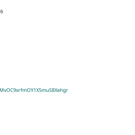
16
yZMvOC9xrfmOY1X5muS8Xehgr