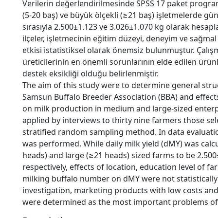
Verilerin değerlendirilmesinde SPSS 17 paket programı
(5-20 baş) ve büyük ölçekli (≥21 baş) işletmelerde gü
sırasıyla 2.500±1.123 ve 3.026±1.070 kg olarak hesapl
ilçeler, işletmecinin eğitim düzeyi, deneyim ve sağm
etkisi istatistiksel olarak önemsiz bulunmuştur. Ça
üreticilerinin en önemli sorunlarının elde edilen ürü
destek eksikliği olduğu belirlenmiştir.
The aim of this study were to determine general stru
Samsun Buffalo Breeder Association (BBA) and effect
on milk production in medium and large-sized enter
applied by interviews to thirty nine farmers those se
stratified random sampling method. In data evaluat
was performed. While daily milk yield (dMY) was calc
heads) and large (≥21 heads) sized farms to be 2.500
respectively, effects of location, education level of 
milking buffalo number on dMY were not statistically 
investigation, marketing products with low costs an
were determined as the most important problems of 