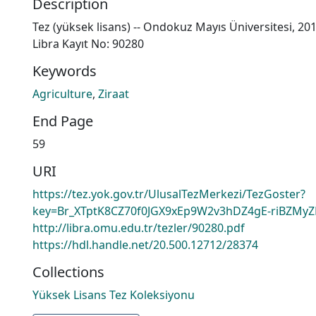
Description
Tez (yüksek lisans) -- Ondokuz Mayıs Üniversitesi, 20
Libra Kayıt No: 90280
Keywords
Agriculture
,
Ziraat
End Page
59
URI
https://tez.yok.gov.tr/UlusalTezMerkezi/TezGoster?
key=Br_XTptK8CZ70f0JGX9xEp9W2v3hDZ4gE-riBZM
http://libra.omu.edu.tr/tezler/90280.pdf
https://hdl.handle.net/20.500.12712/28374
Collections
Yüksek Lisans Tez Koleksiyonu