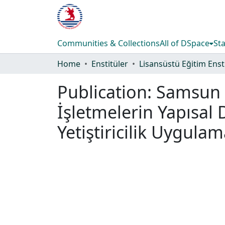
Communities & Collections
All of DSpace
Sta
Home
Enstitüler
Publication:
Samsun İ
İşletmelerin Yapısal
Yetiştiricilik Uygula