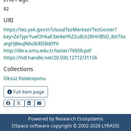
82
URI
https://tez.yok.gov.tr/UlusalTezMerkezi/TezGoster?
key=ZeTyprYuef2HkaF3xt4wYhZ2u8Lh2RHHB5D_8ztTbs
atgHJ8euJN6oIk8I5Bd0YV
http://libra.omu.edu.tr/tezler/76958.pdf
https://hdl.handle.net/20.500.12712/31156
Collections
Öksüz Koleksiyonu
Full item page
Powered by Research Ecosystems
DSpace software
copyright © 2002-2026
LYRASIS