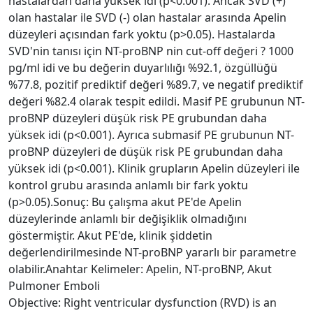
hastalardan daha yüksek idi (p<0.001). Ancak SVD (+)
olan hastalar ile SVD (-) olan hastalar arasında Apelin
düzeyleri açısından fark yoktu (p>0.05). Hastalarda
SVD'nin tanısı için NT-proBNP nin cut-off değeri ? 1000
pg/ml idi ve bu değerin duyarlılığı %92.1, özgüllüğü
%77.8, pozitif prediktif değeri %89.7, ve negatif prediktif
değeri %82.4 olarak tespit edildi. Masif PE grubunun NT-
proBNP düzeyleri düşük risk PE grubundan daha
yüksek idi (p<0.001). Ayrıca submasif PE grubunun NT-
proBNP düzeyleri de düşük risk PE grubundan daha
yüksek idi (p<0.001). Klinik grupların Apelin düzeyleri ile
kontrol grubu arasında anlamlı bir fark yoktu
(p>0.05).Sonuç: Bu çalışma akut PE'de Apelin
düzeylerinde anlamlı bir değişiklik olmadığını
göstermiştir. Akut PE'de, klinik şiddetin
değerlendirilmesinde NT-proBNP yararlı bir parametre
olabilir.Anahtar Kelimeler: Apelin, NT-proBNP, Akut
Pulmoner Emboli
Objective: Right ventricular dysfunction (RVD) is an