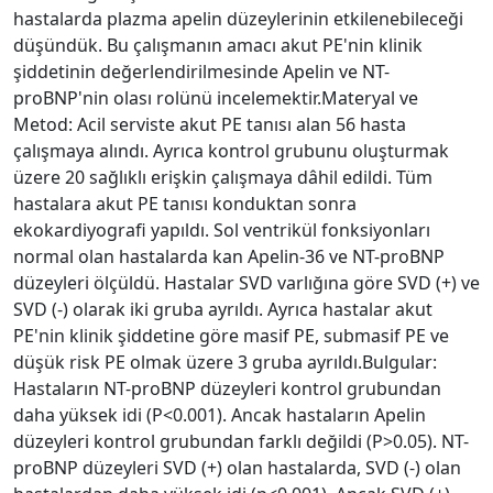
hastalarda plazma apelin düzeylerinin etkilenebileceği
düşündük. Bu çalışmanın amacı akut PE'nin klinik
şiddetinin değerlendirilmesinde Apelin ve NT-
proBNP'nin olası rolünü incelemektir.Materyal ve
Metod: Acil serviste akut PE tanısı alan 56 hasta
çalışmaya alındı. Ayrıca kontrol grubunu oluşturmak
üzere 20 sağlıklı erişkin çalışmaya dâhil edildi. Tüm
hastalara akut PE tanısı konduktan sonra
ekokardiyografi yapıldı. Sol ventrikül fonksiyonları
normal olan hastalarda kan Apelin-36 ve NT-proBNP
düzeyleri ölçüldü. Hastalar SVD varlığına göre SVD (+) ve
SVD (-) olarak iki gruba ayrıldı. Ayrıca hastalar akut
PE'nin klinik şiddetine göre masif PE, submasif PE ve
düşük risk PE olmak üzere 3 gruba ayrıldı.Bulgular:
Hastaların NT-proBNP düzeyleri kontrol grubundan
daha yüksek idi (P<0.001). Ancak hastaların Apelin
düzeyleri kontrol grubundan farklı değildi (P>0.05). NT-
proBNP düzeyleri SVD (+) olan hastalarda, SVD (-) olan