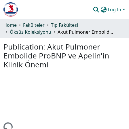
Log In
Communities & Collections
Home
Fakülteler
Tıp Fakültesi
Öksüz Koleksiyonu
Akut Pulmoner Embolide ProBNP ve Apelin'in Klinik Önemi
All of DSpace
Publication:
Akut Pulmoner
Statistics
Embolide ProBNP ve Apelin'in
Guide
Klinik Önemi
ing...