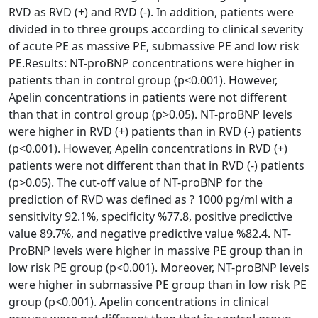
RVD as RVD (+) and RVD (-). In addition, patients were
divided in to three groups according to clinical severity
of acute PE as massive PE, submassive PE and low risk
PE.Results: NT-proBNP concentrations were higher in
patients than in control group (p<0.001). However,
Apelin concentrations in patients were not different
than that in control group (p>0.05). NT-proBNP levels
were higher in RVD (+) patients than in RVD (-) patients
(p<0.001). However, Apelin concentrations in RVD (+)
patients were not different than that in RVD (-) patients
(p>0.05). The cut-off value of NT-proBNP for the
prediction of RVD was defined as ? 1000 pg/ml with a
sensitivity 92.1%, specificity %77.8, positive predictive
value 89.7%, and negative predictive value %82.4. NT-
ProBNP levels were higher in massive PE group than in
low risk PE group (p<0.001). Moreover, NT-proBNP levels
were higher in submassive PE group than in low risk PE
group (p<0.001). Apelin concentrations in clinical