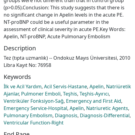
groups were not different than that in control group
(p>0.05).Conclusion: This study suggests that there is
no significant change in Apelin levels in the acute PE.
NT-proBNP could be a useful parameter in the
assessment of clinical severity in acute PE.Key Words:
Apelin, NT-proBNP, Acute Pulmonary Embolism
Description
Tez (tıpta uzmanlık) -- Ondokuz Mayıs Üniversitesi, 2010
Libra Kayıt No: 76958
Keywords
İlk ve Acil Yardım
,
Acil Servis-Hastane
,
Apelin
,
Natriüretik
Ajanlar
,
Pulmoner Emboli
,
Teşhis
,
Teşhis-Ayırıcı
,
Ventriküler Fonksiyon-Sağ
,
Emergency and First Aid
,
Emergency Service-Hospital
,
Apelin
,
Natriuretic Agents
,
Pulmonary Embolism
,
Diagnosis
,
Diagnosis-Differential
,
Ventricular Function-Right
End Page