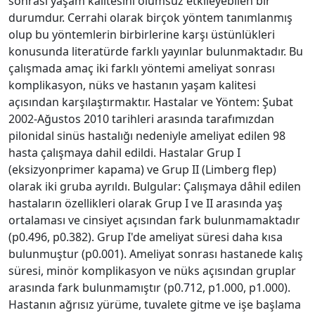
sonrası yaşam kalitesini olumsuz etkileyebilen bir
durumdur. Cerrahi olarak birçok yöntem tanımlanmış
olup bu yöntemlerin birbirlerine karşı üstünlükleri
konusunda literatürde farklı yayınlar bulunmaktadır. Bu
çalışmada amaç iki farklı yöntemi ameliyat sonrası
komplikasyon, nüks ve hastanın yaşam kalitesi
açısından karşılaştırmaktır. Hastalar ve Yöntem: Şubat
2002-Ağustos 2010 tarihleri arasında tarafımızdan
pilonidal sinüs hastalığı nedeniyle ameliyat edilen 98
hasta çalışmaya dahil edildi. Hastalar Grup I
(eksizyonprimer kapama) ve Grup II (Limberg flep)
olarak iki gruba ayrıldı. Bulgular: Çalışmaya dâhil edilen
hastaların özellikleri olarak Grup I ve II arasında yaş
ortalaması ve cinsiyet açısından fark bulunmamaktadır
(p0.496, p0.382). Grup I'de ameliyat süresi daha kısa
bulunmuştur (p0.001). Ameliyat sonrası hastanede kalış
süresi, minör komplikasyon ve nüks açısından gruplar
arasında fark bulunmamıştır (p0.712, p1.000, p1.000).
Hastanın ağrısız yürüme, tuvalete gitme ve işe başlama