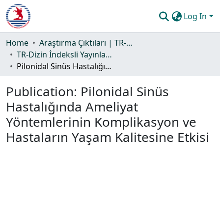
Log In
Communities & Collections
Home
Araştırma Çıktıları | TR-Dizin | WoS | Scopus | PubMed
TR-Dizin İndeksli Yayınlar Koleksiyonu
All of DSpace
Pilonidal Sinüs Hastalığında Ameliyat Yöntemlerinin Komplikasyon ve Hastaların Yaşam Kalitesine Etkisi
Statistics
Publication:
Pilonidal Sinüs
Guide
Hastalığında Ameliyat
Yöntemlerinin Komplikasyon ve
Hastaların Yaşam Kalitesine Etkisi