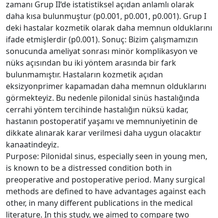
zamanı Grup II‘de istatistiksel açıdan anlamlı olarak
daha kısa bulunmuştur (p0.001, p0.001, p0.001). Grup I
deki hastalar kozmetik olarak daha memnun olduklarını
ifade etmişlerdir (p0.001). Sonuç: Bizim çalışmamızın
sonucunda ameliyat sonrası minör komplikasyon ve
nüks açısından bu iki yöntem arasında bir fark
bulunmamıştır. Hastaların kozmetik açıdan
eksizyonprimer kapamadan daha memnun olduklarını
görmekteyiz. Bu nedenle pilonidal sinüs hastalığında
cerrahi yöntem tercihinde hastalığın nüksü kadar,
hastanın postoperatif yaşamı ve memnuniyetinin de
dikkate alınarak karar verilmesi daha uygun olacaktır
kanaatindeyiz.
Purpose: Pilonidal sinus, especially seen in young men,
is known to be a distressed condition both in
preoperative and postoperative period. Many surgical
methods are defined to have advantages against each
other, in many different publications in the medical
literature. In this study, we aimed to compare two