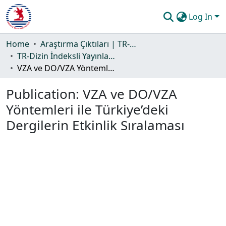
Log In
Communities & Collections
Home
Araştırma Çıktıları | TR-Dizin | WoS | Scopus | PubMed
TR-Dizin İndeksli Yayınlar Koleksiyonu
All of DSpace
VZA ve DO/VZA Yöntemleri ile Türkiye’deki Dergilerin Etkinlik Sıralaması
Statistics
Publication:
VZA ve DO/VZA
Guide
Yöntemleri ile Türkiye’deki
Dergilerin Etkinlik Sıralaması