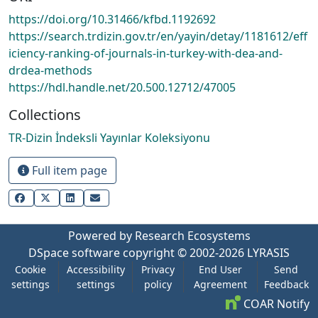
https://doi.org/10.31466/kfbd.1192692
https://search.trdizin.gov.tr/en/yayin/detay/1181612/eff
iciency-ranking-of-journals-in-turkey-with-dea-and-
drdea-methods
https://hdl.handle.net/20.500.12712/47005
Collections
TR-Dizin İndeksli Yayınlar Koleksiyonu
Full item page
Powered by Research Ecosystems
DSpace software
copyright © 2002-2026
LYRASIS
Cookie
Accessibility
Privacy
End User
Send
settings
settings
policy
Agreement
Feedback
COAR Notify