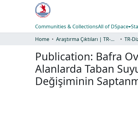
Communities & Collections
All of DSpace
Sta
Home
Araştırma Çıktıları | TR-Dizin | WoS | Scopus | PubMed
Publication:
Bafra Ov
Alanlarda Taban Suyu 
Değişiminin Saptan