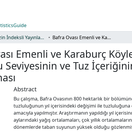
tistics
Guide
TR-Dizin İndeksli Yayınlar Koleksiyonu
Bafra Ovası Emenli ve Karaburç Köyleri Drenaj Sorunlu Alanlarda Taban Suyu Seviyesinin ve Tuz İçeriğinin Yıl İçindeki Değişiminin Saptanması
ası Emenli ve Karaburç Köyl
Seviyesinin ve Tuz İçeriğinin
ması
Abstract
Bu çalışma, Bafra Ovasının 800 hektarlık bir bölümü
tuzluluğunun yıl içerisindeki değişimi ile tuzluluğuna
amacıyla yapılmıştır. Araştırmanın yapıldığı yıl içeris
aylarındaki yağış ortalamaları, çok yıllık ortalamaları
dönemlerde taban suyunun yüksek olduğu gözlenmişt