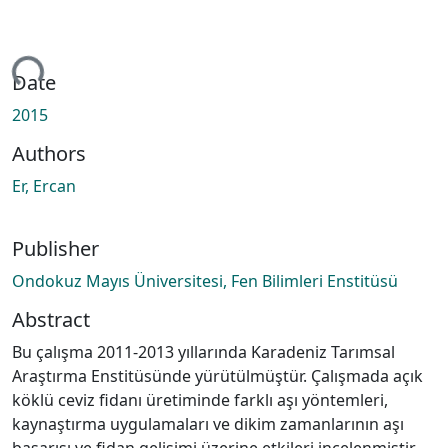
ing...
Date
2015
Authors
Er, Ercan
Publisher
Ondokuz Mayıs Üniversitesi, Fen Bilimleri Enstitüsü
Abstract
Bu çalışma 2011-2013 yıllarında Karadeniz Tarımsal
Araştırma Enstitüsünde yürütülmüştür. Çalışmada açık
köklü ceviz fidanı üretiminde farklı aşı yöntemleri,
kaynaştırma uygulamaları ve dikim zamanlarının aşı
başarısı ve fidan gelişimi üzerine etkileri incelenmiştir.