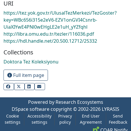
URI
https://tez.yok.gov.tr/UlusalTezMerkezi/TezGoster?
key=WBc656i315e2eV6-EZV1onGVI4Csnrb-
UiaXIYwE4PNl0wEHgLE2e1uH_yYZfqhl
http://libra.omu.edu.tr/tezler/116036.pdf
https://hdl.handle.net/20.500.12712/25332
Collections
Doktora Tez Koleksiyonu
Full item page
Powered by Research Ecosystems
DSpace software
copyright © 2002-2026
LYRASIS
Cookie
Accessibility
Privacy
End User
Send
settings
settings
policy
Agreement
Feedback
COAR Notify