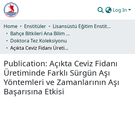
Log In
Communities & Collections
Home
Enstitüler
Lisansüstü Eğitim Enstitüsü
Bahçe Bitkileri Ana Bilim Dalı
All of DSpace
Doktora Tez Koleksiyonu
Açıkta Ceviz Fidanı Üretiminde Farklı Sürgün Aşı Yöntemleri ve Zamanlarının Aşı Başarısına Etkisi
Statistics
Publication:
Açıkta Ceviz Fidanı
Guide
Üretiminde Farklı Sürgün Aşı
Yöntemleri ve Zamanlarının Aşı
Başarısına Etkisi