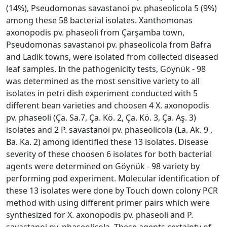
(14%), Pseudomonas savastanoi pv. phaseolicola 5 (9%)
among these 58 bacterial isolates. Xanthomonas
axonopodis pv. phaseoli from Çarşamba town,
Pseudomonas savastanoi pv. phaseolicola from Bafra
and Ladik towns, were isolated from collected diseased
leaf samples. In the pathogenicity tests, Göynük - 98
was determined as the most sensitive variety to all
isolates in petri dish experiment conducted with 5
different bean varieties and choosen 4 X. axonopodis
pv. phaseoli (Ça. Sa.7, Ça. Kö. 2, Ça. Kö. 3, Ça. Aş. 3)
isolates and 2 P. savastanoi pv. phaseolicola (La. Ak. 9 ,
Ba. Ka. 2) among identified these 13 isolates. Disease
severity of these choosen 6 isolates for both bacterial
agents were determined on Göynük - 98 variety by
performing pod experiment. Molecular identification of
these 13 isolates were done by Touch down colony PCR
method with using different primer pairs which were
synthesized for X. axonopodis pv. phaseoli and P.
savastanoi pv. phaseolicola. These agents certainty of