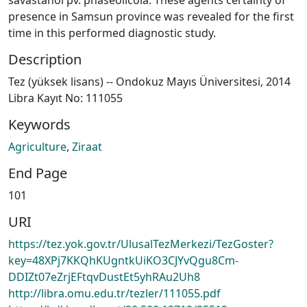
presence in Samsun province was revealed for the first
time in this performed diagnostic study.
Description
Tez (yüksek lisans) -- Ondokuz Mayıs Üniversitesi, 2014
Libra Kayıt No: 111055
Keywords
Agriculture
,
Ziraat
End Page
101
URI
https://tez.yok.gov.tr/UlusalTezMerkezi/TezGoster?
key=48XPj7KKQhKUgntkUiKO3CJYvQgu8Cm-
DDIZt07eZrjEFtqvDustEt5yhRAu2Uh8
http://libra.omu.edu.tr/tezler/111055.pdf