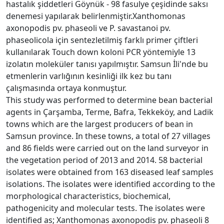
hastalık şiddetleri Göynük - 98 fasulye çeşidinde saksı
denemesi yapılarak belirlenmiştir.Xanthomonas
axonopodis pv. phaseoli ve P. savastanoi pv.
phaseolicola için sentezletilmiş farklı primer çiftleri
kullanılarak Touch down koloni PCR yöntemiyle 13
izolatın moleküler tanısı yapılmıştır. Samsun İli'nde bu
etmenlerin varlığının kesinliği ilk kez bu tanı
çalışmasında ortaya konmuştur.
This study was performed to determine bean bacterial
agents in Çarşamba, Terme, Bafra, Tekkeköy, and Ladik
towns which are the largest producers of bean in
Samsun province. In these towns, a total of 27 villages
and 86 fields were carried out on the land surveyor in
the vegetation period of 2013 and 2014. 58 bacterial
isolates were obtained from 163 diseased leaf samples
isolations. The isolates were identified according to the
morphological characteristics, biochemical,
pathogenicity and molecular tests. The isolates were
identified as; Xanthomonas axonopodis pv. phaseoli 8