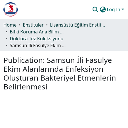
Log In
Communities & Collections
Home
Enstitüler
Lisansüstü Eğitim Enstitüsü
Bitki Koruma Ana Bilim Dalı
All of DSpace
Doktora Tez Koleksiyonu
Samsun İli Fasulye Ekim Alanlarında Enfeksiyon Oluşturan Bakteriyel Etmenlerin Belirlenmesi
Statistics
Publication:
Samsun İli Fasulye
Guide
Ekim Alanlarında Enfeksiyon
Oluşturan Bakteriyel Etmenlerin
Belirlenmesi