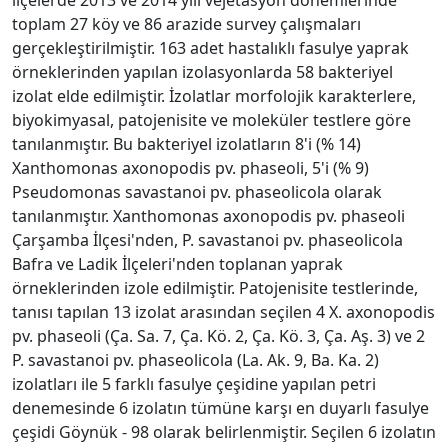
toplam 27 köy ve 86 arazide survey çalışmaları
gerçekleştirilmiştir. 163 adet hastalıklı fasulye yaprak
örneklerinden yapılan izolasyonlarda 58 bakteriyel
izolat elde edilmiştir. İzolatlar morfolojik karakterlere,
biyokimyasal, patojenisite ve moleküler testlere göre
tanılanmıştır. Bu bakteriyel izolatların 8'i (% 14)
Xanthomonas axonopodis pv. phaseoli, 5'i (% 9)
Pseudomonas savastanoi pv. phaseolicola olarak
tanılanmıştır. Xanthomonas axonopodis pv. phaseoli
Çarşamba İlçesi'nden, P. savastanoi pv. phaseolicola
Bafra ve Ladik İlçeleri'nden toplanan yaprak
örneklerinden izole edilmiştir. Patojenisite testlerinde,
tanısı tapılan 13 izolat arasından seçilen 4 X. axonopodis
pv. phaseoli (Ça. Sa. 7, Ça. Kö. 2, Ça. Kö. 3, Ça. Aş. 3) ve 2
P. savastanoi pv. phaseolicola (La. Ak. 9, Ba. Ka. 2)
izolatları ile 5 farklı fasulye çeşidine yapılan petri
denemesinde 6 izolatın tümüne karşı en duyarlı fasulye
çeşidi Göynük - 98 olarak belirlenmiştir. Seçilen 6 izolatın