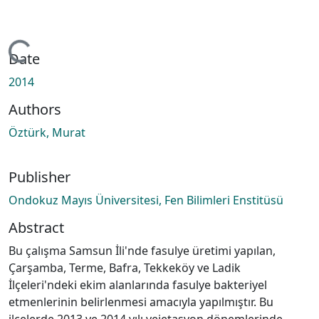
ading...
Date
2014
Authors
Öztürk, Murat
Publisher
Ondokuz Mayıs Üniversitesi, Fen Bilimleri Enstitüsü
Abstract
Bu çalışma Samsun İli'nde fasulye üretimi yapılan,
Çarşamba, Terme, Bafra, Tekkeköy ve Ladik
İlçeleri'ndeki ekim alanlarında fasulye bakteriyel
etmenlerinin belirlenmesi amacıyla yapılmıştır. Bu
ilçelerde 2013 ve 2014 yılı vejetasyon dönemlerinde