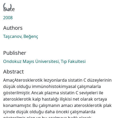
Loading...
Date
2008
Authors
Taşcanov, Beğenç
Publisher
Ondokuz Mayıs Üniversitesi, Tıp Fakultesi
Abstract
AmaçAterosklerotik lezyonlarda sistatin C düzeylerinin
düşük olduğu immünohistokimyasal çalışmalarla
gösterilmiştir. Ancak plazma sistatin C seviyeleri ile
aterosklerotik kalp hastalığı ilişkisi net olarak ortaya
konamamıştır. Bu çalışmanın amacı aterosklerotik plak
içinde düşük olduğu daha önceki çalışmalarda
gösterilmiş olan ve bu azalmaya bağlı olarak