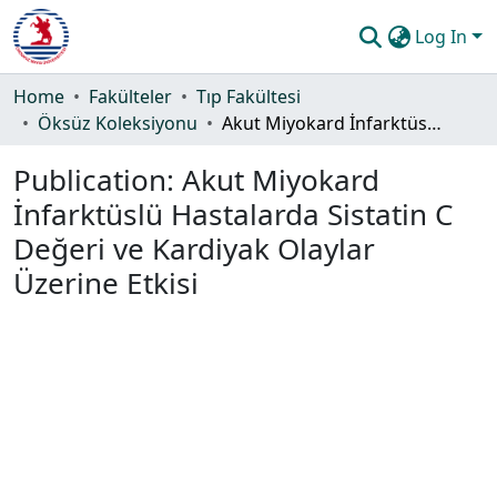
Log In
Communities & Collections
Home
Fakülteler
Tıp Fakültesi
Öksüz Koleksiyonu
Akut Miyokard İnfarktüslü Hastalarda Sistatin C Değeri ve Kardiyak Olaylar Üzerine Etkisi
All of DSpace
Publication:
Akut Miyokard
Statistics
İnfarktüslü Hastalarda Sistatin C
Guide
Değeri ve Kardiyak Olaylar
Üzerine Etkisi