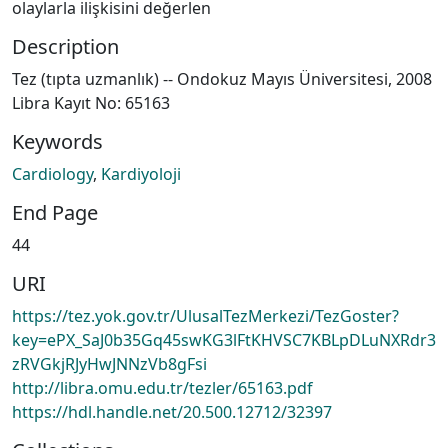
olaylarla ilişkisini değerlen
Description
Tez (tıpta uzmanlık) -- Ondokuz Mayıs Üniversitesi, 2008
Libra Kayıt No: 65163
Keywords
Cardiology
,
Kardiyoloji
End Page
44
URI
https://tez.yok.gov.tr/UlusalTezMerkezi/TezGoster?
key=ePX_SaJ0b35Gq45swKG3lFtKHVSC7KBLpDLuNXRdr3
zRVGkjRJyHwJNNzVb8gFsi
http://libra.omu.edu.tr/tezler/65163.pdf
https://hdl.handle.net/20.500.12712/32397