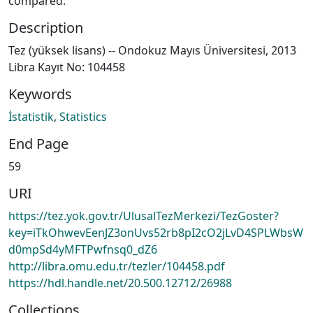
compared.
Description
Tez (yüksek lisans) -- Ondokuz Mayıs Üniversitesi, 2013
Libra Kayıt No: 104458
Keywords
İstatistik
,
Statistics
End Page
59
URI
https://tez.yok.gov.tr/UlusalTezMerkezi/TezGoster?
key=iTkOhwevEenJZ3onUvs52rb8pI2cO2jLvD4SPLWbsW
d0mpSd4yMFTPwfnsq0_dZ6
http://libra.omu.edu.tr/tezler/104458.pdf
https://hdl.handle.net/20.500.12712/26988
Collections