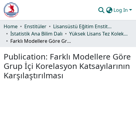
Log In
Communities & Collections
Home
Enstitüler
Lisansüstü Eğitim Enstitüsü
İstatistik Ana Bilim Dalı
Yüksek Lisans Tez Koleksiyonu
All of DSpace
Farklı Modellere Göre Grup İçi Korelasyon Katsayılarının Karşılaştırılması
Statistics
Publication:
Farklı Modellere Göre
Guide
Grup İçi Korelasyon Katsayılarının
Karşılaştırılması