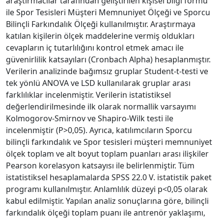
araştırmacılar tarafından geliştirilen kişisel bilgi formu
ile Spor Tesisleri Müşteri Memnuniyet Ölçeği ve Sporcu
Bilinçli Farkındalık Ölçeği kullanılmıştır. Araştırmaya
katılan kişilerin ölçek maddelerine vermiş oldukları
cevapların iç tutarlılığını kontrol etmek amacı ile
güvenirlilik katsayıları (Cronbach Alpha) hesaplanmıştır.
Verilerin analizinde bağımsız gruplar Student-t-testi ve
tek yönlü ANOVA ve LSD kullanılarak gruplar arası
farklılıklar incelenmiştir. Verilerin istatistiksel
değerlendirilmesinde ilk olarak normallik varsayımı
Kolmogorov-Smirnov ve Shapiro-Wilk testi ile
incelenmiştir (P>0,05). Ayrıca, katılımcıların Sporcu
bilinçli farkındalık ve Spor tesisleri müşteri memnuniyet
ölçek toplam ve alt boyut toplam puanları arası ilişkiler
Pearson korelasyon katsayısı ile belirlenmiştir. Tüm
istatistiksel hesaplamalarda SPSS 22.0 V. istatistik paket
programı kullanılmıştır. Anlamlılık düzeyi p<0,05 olarak
kabul edilmiştir. Yapılan analiz sonuçlarına göre, bilinçli
farkındalık ölçeği toplam puanı ile antrenör yaklaşımı,