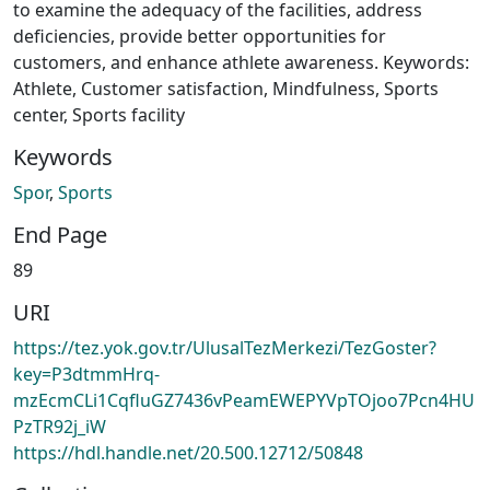
to examine the adequacy of the facilities, address
deficiencies, provide better opportunities for
customers, and enhance athlete awareness. Keywords:
Athlete, Customer satisfaction, Mindfulness, Sports
center, Sports facility
Keywords
Spor
,
Sports
End Page
89
URI
https://tez.yok.gov.tr/UlusalTezMerkezi/TezGoster?
key=P3dtmmHrq-
mzEcmCLi1CqfluGZ7436vPeamEWEPYVpTOjoo7Pcn4HU
PzTR92j_iW
https://hdl.handle.net/20.500.12712/50848