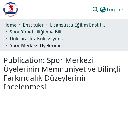
Log In
Communities & Collections
Home
Enstitüler
Lisansüstü Eğitim Enstitüsü
Spor Yöneticiliği Ana Bilim Dalı
All of DSpace
Doktora Tez Koleksiyonu
Spor Merkezi Üyelerinin Memnuniyet ve Bilinçli Farkındalık Düzeylerinin İncelenmesi
Statistics
Publication:
Spor Merkezi
Guide
Üyelerinin Memnuniyet ve Bilinçli
Farkındalık Düzeylerinin
İncelenmesi