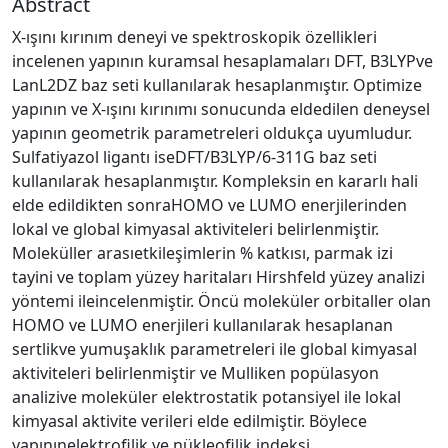
Abstract
X-ışını kırınım deneyi ve spektroskopik özellikleri
incelenen yapının kuramsal hesaplamaları DFT, B3LYPve
LanL2DZ baz seti kullanılarak hesaplanmıştır. Optimize
yapının ve X-ışını kırınımı sonucunda eldedilen deneysel
yapının geometrik parametreleri oldukça uyumludur.
Sulfatiyazol ligantı iseDFT/B3LYP/6-311G baz seti
kullanılarak hesaplanmıştır. Kompleksin en kararlı hali
elde edildikten sonraHOMO ve LUMO enerjilerinden
lokal ve global kimyasal aktiviteleri belirlenmiştir.
Moleküller arasıetkileşimlerin % katkısı, parmak izi
tayini ve toplam yüzey haritaları Hirshfeld yüzey analizi
yöntemi ileincelenmiştir. Öncü moleküler orbitaller olan
HOMO ve LUMO enerjileri kullanılarak hesaplanan
sertlikve yumuşaklık parametreleri ile global kimyasal
aktiviteleri belirlenmiştir ve Mulliken popülasyon
analizive moleküler elektrostatik potansiyel ile lokal
kimyasal aktivite verileri elde edilmiştir. Böylece
yapınınelektrofilik ve nükleofilik indeksi