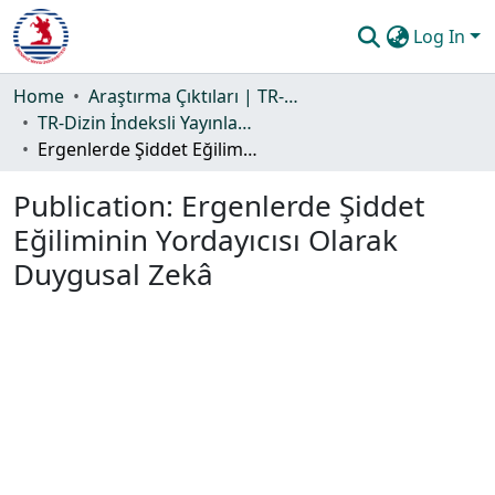
Log In
Communities & Collections
Home
Araştırma Çıktıları | TR-Dizin | WoS | Scopus | PubMed
TR-Dizin İndeksli Yayınlar Koleksiyonu
All of DSpace
Ergenlerde Şiddet Eğiliminin Yordayıcısı Olarak Duygusal Zekâ
Statistics
Publication:
Ergenlerde Şiddet
Guide
Eğiliminin Yordayıcısı Olarak
Duygusal Zekâ