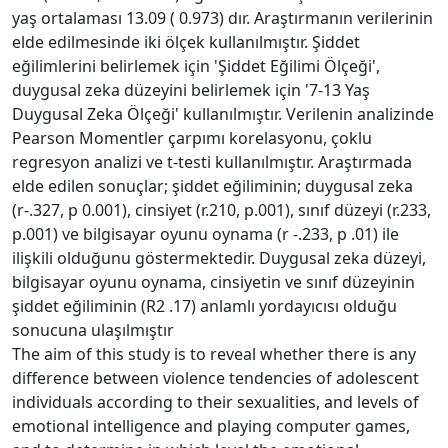
yaş ortalaması 13.09 ( 0.973) dır. Araştırmanın verilerinin
elde edilmesinde iki ölçek kullanılmıştır. Şiddet
eğilimlerini belirlemek için 'Şiddet Eğilimi Ölçeği',
duygusal zeka düzeyini belirlemek için '7-13 Yaş
Duygusal Zeka Ölçeği' kullanılmıştır. Verilenin analizinde
Pearson Momentler çarpımı korelasyonu, çoklu
regresyon analizi ve t-testi kullanılmıştır. Araştırmada
elde edilen sonuçlar; şiddet eğiliminin; duygusal zeka
(r-.327, p 0.001), cinsiyet (r.210, p.001), sınıf düzeyi (r.233,
p.001) ve bilgisayar oyunu oynama (r -.233, p .01) ile
ilişkili olduğunu göstermektedir. Duygusal zeka düzeyi,
bilgisayar oyunu oynama, cinsiyetin ve sınıf düzeyinin
şiddet eğiliminin (R2 .17) anlamlı yordayıcısı olduğu
sonucuna ulaşılmıştır
The aim of this study is to reveal whether there is any
difference between violence tendencies of adolescent
individuals according to their sexualities, and levels of
emotional intelligence and playing computer games,