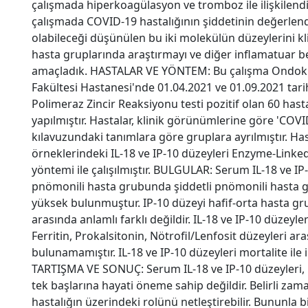
çalışmada hiperkoagülasyon ve tromboz ile ilişkilendi
çalışmada COVID-19 hastalığının şiddetinin değerlend
olabileceği düşünülen bu iki molekülün düzeylerini kli
hasta gruplarında araştırmayı ve diğer inflamatuar beli
amaçladık. HASTALAR VE YÖNTEM: Bu çalışma Ondokuz
Fakültesi Hastanesi'nde 01.04.2021 ve 01.09.2021 tar
Polimeraz Zincir Reaksiyonu testi pozitif olan 60 hasta
yapılmıştır. Hastalar, klinik görünümlerine göre 'COVI
kılavuzundaki tanımlara göre gruplara ayrılmıştır. Ha
örneklerindeki IL-18 ve IP-10 düzeyleri Enzyme-Lin
yöntemi ile çalışılmıştır. BULGULAR: Serum IL-18 ve IP-
pnömonili hasta grubunda şiddetli pnömonili hasta 
yüksek bulunmuştur. IP-10 düzeyi hafif-orta hasta g
arasında anlamlı farklı değildir. IL-18 ve IP-10 düzeyler
Ferritin, Prokalsitonin, Nötrofil/Lenfosit düzeyleri a
bulunamamıştır. IL-18 ve IP-10 düzeyleri mortalite ile i
TARTIŞMA VE SONUÇ: Serum IL-18 ve IP-10 düzeyleri, 
tek başlarına hayati öneme sahip değildir. Belirli zam
hastalığın üzerindeki rolünü netleştirebilir. Bununla 