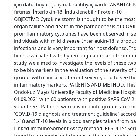
için daha büyük çalışmalara ihtiyaç vardır. ANAHTAR 
fırtınası,İnterlökin-18, İndüklenebilir Protein-10
OBJECTİVE: Cytokine storm is thought to be the most
organ failure and death in the pathogenesis of COVID
proinflammatory cytokines have been observed in se
individuals with mild disease. Interleukin-18 is produc
infections and is very important for host defense. İ
been associated with hypercoagulation and thrombosi
study, we aimed to investigate the levels of these t
to be biomarkers in the evaluation of the severity of
groups with clinically different severity and to see th
inflammatory markers. PATİENTS AND METHOD: This 
Ondokuz Mayıs University Faculty of Medicine Hospi
01.09.2021 with 60 patients with positive SARS-CoV-2
volunteers. Patients were divided into groups accordi
'COVID-19 diagnosis and treatment guideline' accordi
IL-18 and IP-10 levels in blood samples taken from p
Linked ImmunoSorbent Assay method. RESULTS: Serum
found to be significantly higher in the mild-modera