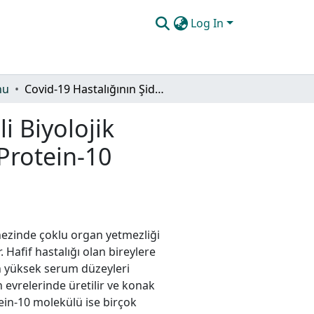
Log In
nu
Covid-19 Hastalığının Şiddeti İle İlişkili Biyolojik Belirteçler Olarak İnterlökin-18 ve İndüklenebilir Protein-10 Düzeylerinin Değerlendirilmesi
li Biyolojik
 Protein-10
nezinde çoklu organ yetmezliği
afif hastalığı olan bireylere
in yüksek serum düzeyleri
n evrelerinde üretilir ve konak
ein-10 molekülü ise birçok