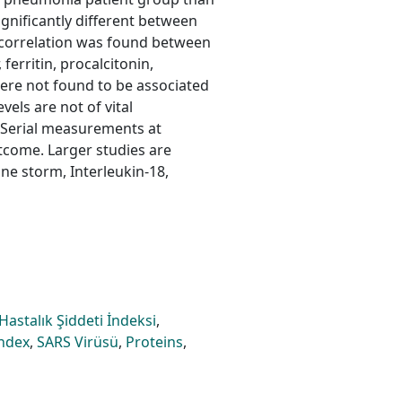
ignificantly different between
 correlation was found between
 ferritin, procalcitonin,
were not found to be associated
els are not of vital
 Serial measurements at
outcome. Larger studies are
e storm, Interleukin-18,
Hastalık Şiddeti İndeksi
,
Index
,
SARS Virüsü
,
Proteins
,