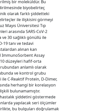
rilmiş bir moleküldür. Bu
irilmesinde biyobelirteç
nik olarak farklı şiddetteki
rteçler ile ilişkisini görmeyi
 Mayıs Üniversitesi Tıp
ihleri arasında SARS-CoV-2
 ve 30 sağlıklı gönüllü ile
D-19 tanı ve tedavi
stalardan alınan kan
ked ImmunoSorbent Assay
10 düzeyleri hafif-orta
grubundan anlamlı olarak
rubunda ve kontrol grubu
i ile C-Reaktif Protein, D-Dimer,
rasında herhangi bir korelasyon
lişkili bulunamamıştır.
hastalık şiddetini göstermede
anlarda yapılacak seri ölçümler
birlikte, bu bulguları doğrulamak