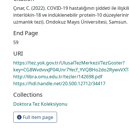
Çınar, C. (2022). COVID-19 hastalığının şiddeti ile ilişkil
interlökin-18 ve indüklenebilir protein-10 düzeylerini
uzmanlık tezi). Ondokuz Mayıs Üniversitesi, Samsun.
End Page
59
URI
https://tez.yok.gov.tr/UlusalTezMerkezi/TezGoster?
key=CG8WvdvvxJP04Unr7Yecf_YVQBHo2do2RywvVXT
http://libra.omu.edu.tr/tezler/142698.pdf
https://hdl.handle.net/20.500.12712/34417
Collections
Doktora Tez Koleksiyonu
Full item page