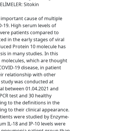
KELİMELER: Sitokin
 important cause of multiple
-19. High serum levels of
vere patients compared to
ed in the early stages of viral
nduced Protein 10 molecule has
s in many studies. In this
wo molecules, which are thought
 COVID-19 disease, in patient
eir relationship with other
study was conducted at
tal between 01.04.2021 and
 PCR test and 30 healthy
ng to the definitions in the
ng to their clinical appearance.
atients were studied by Enzyme-
 IL-18 and IP-10 levels were
te pneumonia patient group than