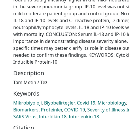
in the severe pneumonia group. IP-10 level was not s
mild-moderate patient group and control group. No
IL-18 and IP-10 levels and C- reactive protein, D-dimer,
neutrophil/lymphocyte levels. IL-18 and IP-10 levels 
with mortality. CONCLUSİON: Serum IL-18 and IP-10 lev
importance in demonstrating disease severity alone.
specific times may better clarify its role in disease 
needed to confirm these findings. KEYWORDS: Cytokin
Inducible Protein-10
Description
Tam Metin / Tez
Keywords
Mikrobiyoloji
,
Biyobelirteçler
,
Covid 19
,
Microbiology
,
Biomarkers
,
Proteinler
,
COVID 19
,
Severity of Illness 
SARS Virus
,
Interlökin 18
,
Interleukin 18
Citation