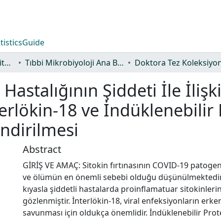
tistics
Guide
Lisansüstü Eğitim Enstitüsü
Tıbbi Mikrobiyoloji Ana Bilim Dalı
Doktora Tez Koleksiyo
Hastalığının Şiddeti İle İlişki
terlökin-18 ve İndüklenebilir
ndirilmesi
Abstract
GİRİŞ VE AMAÇ: Sitokin fırtınasının COVID-19 patoge
ve ölümün en önemli sebebi olduğu düşünülmektedir. H
kıyasla şiddetli hastalarda proinflamatuar sitokinler
gözlenmiştir. İnterlökin-18, viral enfeksiyonların erke
savunması için oldukça önemlidir. İndüklenebilir Prot