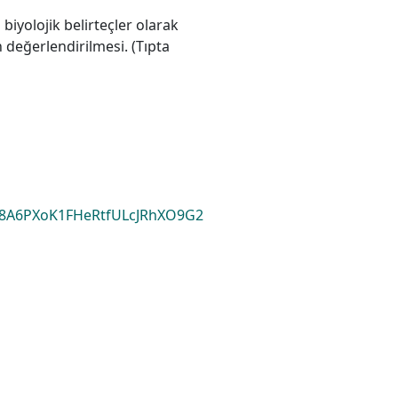
i biyolojik belirteçler olarak
n değerlendirilmesi. (Tıpta
8A6PXoK1FHeRtfULcJRhXO9G2