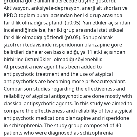
grubuna göre anlamlı derecede düşme gösterdi.
Aktivasyon, anksiyete-depresyon, anerji alt skorları ve
KPDO toplam puanı acısından her iki grup arasında
farklılık olmadığı saptandı (p0.05). Yan etkiler açısından
incelendiğinde ise, her iki grup arasında istatistiksel
farklılık olmadığı gözlendi (p0.05). Sonuç olarak
şizofreni tedavisinde risperidonun olanzapine göre
belirtileri daha erken baskıladığı, ya 11 etki açısından
birbirine üstünlükleri olmadığı söylenebilir.
At present a new agent has been added to
antipsychotic treatment and the use of atypical
antipsychotics are becoming more pr&eacute;valant.
Comparison studies regarding the effectiveness and
reliability of atypical antipsychotic are done mostly with
classical antipsychotic agents. In this study we aimed to
compare the effectiveness and reliability of two atypical
antipsychotic medications olanzapine and risperidone
in schizophrenia. The study group composed of 40
patients who were diagnosed as schizophrenia