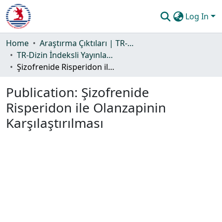
Log In
Communities & Collections
Home
Araştırma Çıktıları | TR-Dizin | WoS | Scopus | PubMed
TR-Dizin İndeksli Yayınlar Koleksiyonu
All of DSpace
Şizofrenide Risperidon ile Olanzapinin Karşılaştırılması
Statistics
Publication:
Şizofrenide
Guide
Risperidon ile Olanzapinin
Karşılaştırılması
Loading...