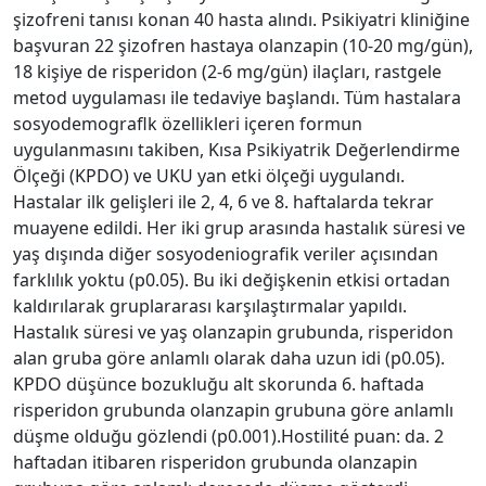
şizofreni tanısı konan 40 hasta alındı. Psikiyatri kliniğine
başvuran 22 şizofren hastaya olanzapin (10-20 mg/gün),
18 kişiye de risperidon (2-6 mg/gün) ilaçları, rastgele
metod uygulaması ile tedaviye başlandı. Tüm hastalara
sosyodemograflk özellikleri içeren formun
uygulanmasını takiben, Kısa Psikiyatrik Değerlendirme
Ölçeği (KPDO) ve UKU yan etki ölçeği uygulandı.
Hastalar ilk gelişleri ile 2, 4, 6 ve 8. haftalarda tekrar
muayene edildi. Her iki grup arasında hastalık süresi ve
yaş dışında diğer sosyodeniografik veriler açısından
farklılık yoktu (p0.05). Bu iki değişkenin etkisi ortadan
kaldırılarak gruplararası karşılaştırmalar yapıldı.
Hastalık süresi ve yaş olanzapin grubunda, risperidon
alan gruba göre anlamlı olarak daha uzun idi (p0.05).
KPDO düşünce bozukluğu alt skorunda 6. haftada
risperidon grubunda olanzapin grubuna göre anlamlı
düşme olduğu gözlendi (p0.001).Hostilité puan: da. 2
haftadan itibaren risperidon grubunda olanzapin