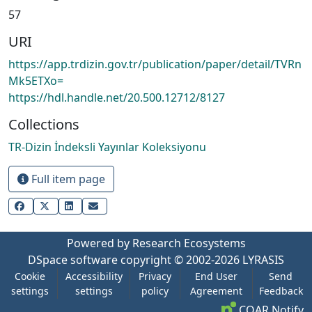
57
URI
https://app.trdizin.gov.tr/publication/paper/detail/TVRn
Mk5ETXo=
https://hdl.handle.net/20.500.12712/8127
Collections
TR-Dizin İndeksli Yayınlar Koleksiyonu
Full item page
Powered by Research Ecosystems
DSpace software
copyright © 2002-2026
LYRASIS
Cookie
Accessibility
Privacy
End User
Send
settings
settings
policy
Agreement
Feedback
COAR Notify