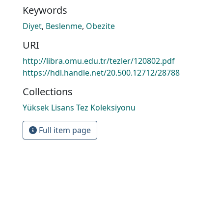
Keywords
Diyet
,
Beslenme
,
Obezite
URI
http://libra.omu.edu.tr/tezler/120802.pdf
https://hdl.handle.net/20.500.12712/28788
Collections
Yüksek Lisans Tez Koleksiyonu
Full item page