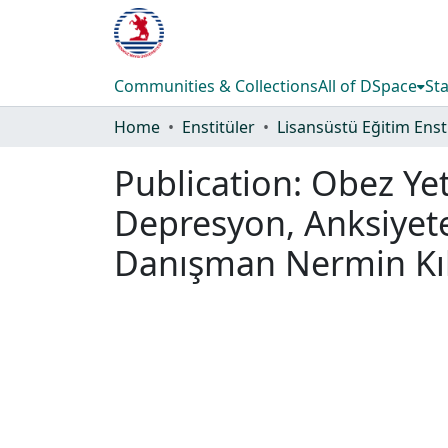
Communities & Collections
All of DSpace
Sta
Home
Enstitüler
Publication:
Obez Yet
Depresyon, Anksiyete 
Danışman Nermin Kıl