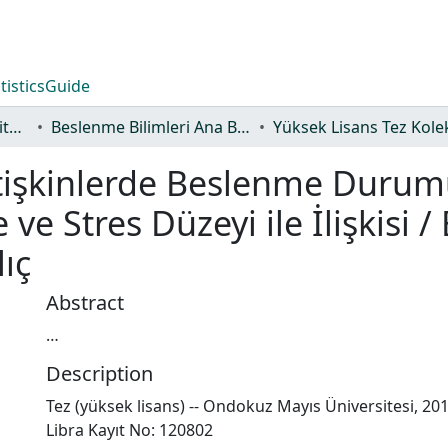
tistics
Guide
Lisansüstü Eğitim Enstitüsü
Beslenme Bilimleri Ana Bilim Dalı
işkinlerde Beslenme Durumu 
ve Stres Düzeyi ile İlişkisi /
ıç
Abstract
…
Description
Tez (yüksek lisans) -- Ondokuz Mayıs Üniversitesi, 20
Libra Kayıt No: 120802