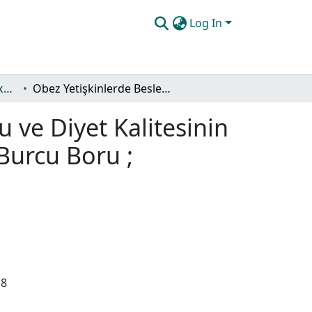
Log In
Yüksek Lisans Tez Koleksiyonu
Obez Yetişkinlerde Beslenme Durumu ve Diyet Kalitesinin Depresyon, Anksiyete ve Stres Düzeyi ile İlişkisi / Burcu Boru ; Danışman Nermin Kılıç
ve Diyet Kalitesinin
 Burcu Boru ;
18