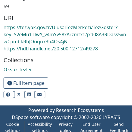
69
URI
https://tez.yok.gov.tr/UlusalTezMerkezi/TezGoster?
key=S2eMu1TIwY_v4mYv58xArzmfxt2jxd08A3RDass5vn
wCpmbkRbJOoqn73b4Os4jN
https://hdl.handle.net/20.500.12712/49278
Collections
Öksüz Tezler
Full item page
Powered by Research Ecosystems
DSpace software
copyright © 2002-2026
LYRASIS
Cookie
Accessibility
Privacy
End User
Send
settings
settings
policy
Agreement
Feedback