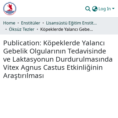
Log In
Communities & Collections
Home
Enstitüler
Lisansüstü Eğitim Enstitüsü
Öksüz Tezler
Köpeklerde Yalancı Gebelik Olgularının Tedavisinde ve Laktasyonun Durdurulmasında Vitex Agnus Castus Etkinliğinin Araştırılması
All of DSpace
Publication:
Köpeklerde Yalancı
Statistics
Gebelik Olgularının Tedavisinde
Guide
ve Laktasyonun Durdurulmasında
Vitex Agnus Castus Etkinliğinin
Araştırılması