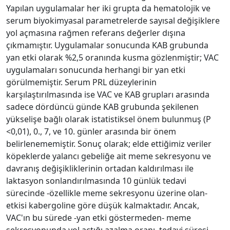
Yapılan uygulamalar her iki grupta da hematolojik ve
serum biyokimyasal parametrelerde sayısal değişiklere
yol açmasına rağmen referans değerler dışına
çıkmamıştır. Uygulamalar sonucunda KAB grubunda
yan etki olarak %2,5 oranında kusma gözlenmiştir; VAC
uygulamaları sonucunda herhangi bir yan etki
görülmemiştir. Serum PRL düzeylerinin
karşılaştırılmasında ise VAC ve KAB grupları arasında
sadece dördüncü günde KAB grubunda şekilenen
yükselişe bağlı olarak istatistiksel önem bulunmuş (P
<0,01), 0., 7, ve 10. günler arasında bir önem
belirlenememiştir. Sonuç olarak; elde ettiğimiz veriler
köpeklerde yalancı gebeliğe ait meme sekresyonu ve
davranış değişikliklerinin ortadan kaldırılması ile
laktasyon sonlandırılmasında 10 günlük tedavi
sürecinde -özellikle meme sekresyonu üzerine olan-
etkisi kabergoline göre düşük kalmaktadır. Ancak,
VAC'ın bu sürede -yan etki göstermeden- meme
sekresyonunda yol açtığı azalma oranı, tedavi süresi