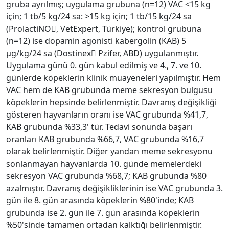
gruba ayrılmış; uygulama grubuna (n=12) VAC <15 kg
için; 1 tb/5 kg/24 sa: >15 kg için; 1 tb/15 kg/24 sa
(ProlactiNO, VetExpert, Türkiye); kontrol grubuna
(n=12) ise dopamin agonisti kabergolin (KAB) 5
µg/kg/24 sa (Dostinex Pzifer, ABD) uygulanmıştır.
Uygulama günü 0. gün kabul edilmiş ve 4., 7. ve 10.
günlerde köpeklerin klinik muayeneleri yapılmıştır. Hem
VAC hem de KAB grubunda meme sekresyon bulgusu
köpeklerin hepsinde belirlenmiştir. Davranış değişikliği
gösteren hayvanların oranı ise VAC grubunda %41,7,
KAB grubunda %33,3' tür. Tedavi sonunda başarı
oranları KAB grubunda %66,7, VAC grubunda %16,7
olarak belirlenmiştir. Diğer yandan meme sekresyonu
sonlanmayan hayvanlarda 10. günde memelerdeki
sekresyon VAC grubunda %68,7; KAB grubunda %80
azalmıştır. Davranış değişikliklerinin ise VAC grubunda 3.
gün ile 8. gün arasında köpeklerin %80'inde; KAB
grubunda ise 2. gün ile 7. gün arasında köpeklerin
%50'sinde tamamen ortadan kalktığı belirlenmiştir.