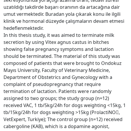
uzatıldığı takdirde başarı oranının da artacağına dair
umut vermektedir. Buradan yola çıkarak konu ile ilgili
klinik ve hormonal düzeyde çalışmaların devam etmesi
hedeflenmektedir.
In this thesis study, it was aimed to terminate milk
secretion by using Vitex agnus castus in bitches
showing false pregnancy symptoms and lactation
should be terminated. The material of this study was
composed of patients that were brought to Ondokuz
Mayıs University, Faculty of Veterinary Medicine,
Department of Obstetrics and Gynecology with a
complaint of pseudopregnancy that require
termination of lactation. Patients were randomly
assigned to two groups; the study group (n=12)
received VAC, 1 tb/5kg/24h for dogs weighting <15kg, 1
tb/15kg/24h for dogs weighting >15kg (ProlactiNO,
VetExpert, Turkiye); The control group (n=12) received
cabergoline (KAB), which is a dopamine agonist,