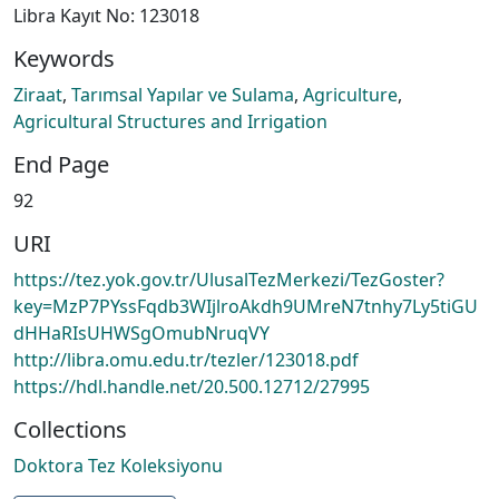
Libra Kayıt No: 123018
Keywords
Ziraat
,
Tarımsal Yapılar ve Sulama
,
Agriculture
,
Agricultural Structures and Irrigation
End Page
92
URI
https://tez.yok.gov.tr/UlusalTezMerkezi/TezGoster?
key=MzP7PYssFqdb3WIjlroAkdh9UMreN7tnhy7Ly5tiGU
dHHaRIsUHWSgOmubNruqVY
http://libra.omu.edu.tr/tezler/123018.pdf
https://hdl.handle.net/20.500.12712/27995
Collections
Doktora Tez Koleksiyonu