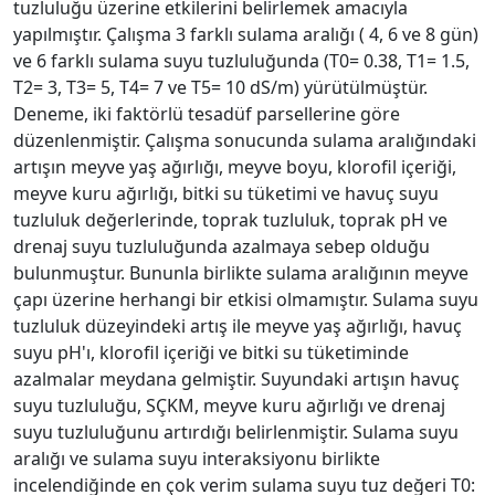
tuzluluğu üzerine etkilerini belirlemek amacıyla
yapılmıştır. Çalışma 3 farklı sulama aralığı ( 4, 6 ve 8 gün)
ve 6 farklı sulama suyu tuzluluğunda (T0= 0.38, T1= 1.5,
T2= 3, T3= 5, T4= 7 ve T5= 10 dS/m) yürütülmüştür.
Deneme, iki faktörlü tesadüf parsellerine göre
düzenlenmiştir. Çalışma sonucunda sulama aralığındaki
artışın meyve yaş ağırlığı, meyve boyu, klorofil içeriği,
meyve kuru ağırlığı, bitki su tüketimi ve havuç suyu
tuzluluk değerlerinde, toprak tuzluluk, toprak pH ve
drenaj suyu tuzluluğunda azalmaya sebep olduğu
bulunmuştur. Bununla birlikte sulama aralığının meyve
çapı üzerine herhangi bir etkisi olmamıştır. Sulama suyu
tuzluluk düzeyindeki artış ile meyve yaş ağırlığı, havuç
suyu pH'ı, klorofil içeriği ve bitki su tüketiminde
azalmalar meydana gelmiştir. Suyundaki artışın havuç
suyu tuzluluğu, SÇKM, meyve kuru ağırlığı ve drenaj
suyu tuzluluğunu artırdığı belirlenmiştir. Sulama suyu
aralığı ve sulama suyu interaksiyonu birlikte
incelendiğinde en çok verim sulama suyu tuz değeri T0: