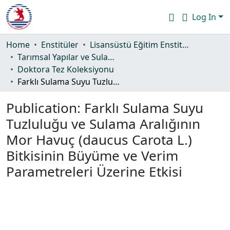
Log In
Communities & Collections
Home
Enstitüler
Lisansüstü Eğitim Enstitüsü
Tarımsal Yapılar ve Sulama Ana Bilim Dalı
All of DSpace
Doktora Tez Koleksiyonu
Farklı Sulama Suyu Tuzluluğu ve Sulama Aralığının Mor Havuç (daucus Carota L.) Bitkisinin Büyüme ve Verim Parametreleri Üzerine Etkisi
Statistics
Publication:
Farklı Sulama Suyu
Guide
Tuzluluğu ve Sulama Aralığının
Mor Havuç (daucus Carota L.)
Bitkisinin Büyüme ve Verim
Parametreleri Üzerine Etkisi