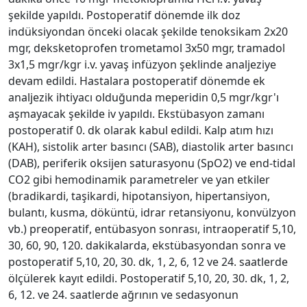
şekilde yapıldı. Postoperatif dönemde ilk doz
indüksiyondan önceki olacak şekilde tenoksikam 2x20
mgr, deksketoprofen trometamol 3x50 mgr, tramadol
3x1,5 mgr/kgr i.v. yavaş infüzyon şeklinde analjeziye
devam edildi. Hastalara postoperatif dönemde ek
analjezik ihtiyacı olduğunda meperidin 0,5 mgr/kgr'ı
aşmayacak şekilde iv yapıldı. Ekstübasyon zamanı
postoperatif 0. dk olarak kabul edildi. Kalp atım hızı
(KAH), sistolik arter basıncı (SAB), diastolik arter basıncı
(DAB), periferik oksijen saturasyonu (SpO2) ve end-tidal
CO2 gibi hemodinamik parametreler ve yan etkiler
(bradikardi, taşikardi, hipotansiyon, hipertansiyon,
bulantı, kusma, döküntü, idrar retansiyonu, konvülzyon
vb.) preoperatif, entübasyon sonrası, intraoperatif 5,10,
30, 60, 90, 120. dakikalarda, ekstübasyondan sonra ve
postoperatif 5,10, 20, 30. dk, 1, 2, 6, 12 ve 24. saatlerde
ölçülerek kayıt edildi. Postoperatif 5,10, 20, 30. dk, 1, 2,
6, 12. ve 24. saatlerde ağrının ve sedasyonun