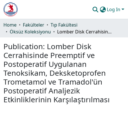
Log In
Communities & Collections
Home
Fakülteler
Tıp Fakültesi
Öksüz Koleksiyonu
Lomber Disk Cerrahisinde Preemptif ve Postoperatif Uygulanan Tenoksikam, Deksketoprofen Trometamol ve Tramadol'ün Postoperatif Analjezik Etkinliklerinin Karşılaştırılması
All of DSpace
Publication:
Lomber Disk
Statistics
Cerrahisinde Preemptif ve
Guide
Postoperatif Uygulanan
Tenoksikam, Deksketoprofen
Trometamol ve Tramadol'ün
Postoperatif Analjezik
Etkinliklerinin Karşılaştırılması