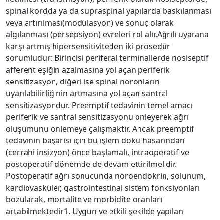
spinal kordda ya da supraspinal yapılarda baskılanması
veya artırılması(modülasyon) ve sonuç olarak
algılanması (persepsiyon) evreleri rol alır.Ağrılı uyarana
karşı artmış hipersensitiviteden iki prosedür
sorumludur: Birincisi periferal terminallerde nosiseptif
afferent eşiğin azalmasına yol açan periferik
sensitizasyon, diğeri ise spinal nöronların
uyarılabilirliğinin artmasına yol açan santral
sensitizasyondur. Preemptif tedavinin temel amacı
periferik ve santral sensitizasyonu önleyerek ağrı
oluşumunu önlemeye çalışmaktır. Ancak preemptif
tedavinin başarısı için bu işlem doku hasarından
(cerrahi insizyon) önce başlamalı, intraoperatif ve
postoperatif dönemde de devam ettirilmelidir.
Postoperatif ağrı sonucunda nöroendokrin, solunum,
kardiovasküler, gastrointestinal sistem fonksiyonları
bozularak, mortalite ve morbidite oranları
artabilmektedir1. Uygun ve etkili şekilde yapılan