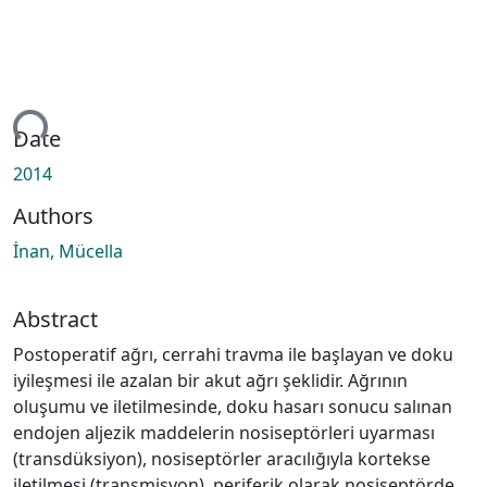
Loading...
Date
2014
Authors
İnan, Mücella
Abstract
Postoperatif ağrı, cerrahi travma ile başlayan ve doku
iyileşmesi ile azalan bir akut ağrı şeklidir. Ağrının
oluşumu ve iletilmesinde, doku hasarı sonucu salınan
endojen aljezik maddelerin nosiseptörleri uyarması
(transdüksiyon), nosiseptörler aracılığıyla kortekse
iletilmesi (transmisyon), periferik olarak nosiseptörde,