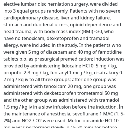
elective lumbar disc herniation surgery, were divided
into 3 equal groups randomly. Patients with no severe
cardiopulmonary disease, liver and kidney failure,
stomach and duodenal ulcers, opioid dependence and
head trauma, with body mass index (BMI) <30, who
have no tenoxicam, dexketoprofen and tramadol
allergy, were included in the study. In the patients who
were given 5 mg of diazepam and 40 mg of famotidine
tablets p.o. as presurgical premedication; induction was
provided by administering lidocaine HCl 0. 5 mg / kg,
propofol 2-3 mg / kg, fentanyl 1 mcg / kg, cisatrakury 0.
2 mg / kg iv to all three groups; after one group was
administered with tenoxicam 20 mg, one group was
administered with dexketoprofen trometamol 50 mg
and the other group was administered with tramadol
1.5 mg / kg iv in a slow infusion before the induction. İn
the maintenance of anesthesia, sevoflurane 1 MAC (1. 5-
2%) and NO2 / O2 were used. Metoclopramide HCl 10
mg iv was performed slowly in 15-30 minutes before