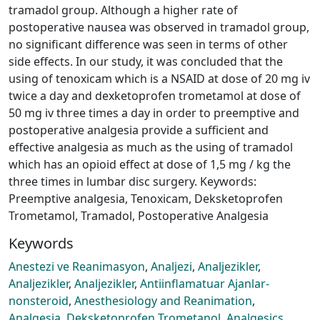
tramadol group. Although a higher rate of
postoperative nausea was observed in tramadol group,
no significant difference was seen in terms of other
side effects. In our study, it was concluded that the
using of tenoxicam which is a NSAID at dose of 20 mg iv
twice a day and dexketoprofen trometamol at dose of
50 mg iv three times a day in order to preemptive and
postoperative analgesia provide a sufficient and
effective analgesia as much as the using of tramadol
which has an opioid effect at dose of 1,5 mg / kg the
three times in lumbar disc surgery. Keywords:
Preemptive analgesia, Tenoxicam, Deksketoprofen
Trometamol, Tramadol, Postoperative Analgesia
Keywords
Anestezi ve Reanimasyon
,
Analjezi
,
Analjezikler
,
Analjezikler
,
Analjezikler
,
Antiinflamatuar Ajanlar-
nonsteroid
,
Anesthesiology and Reanimation
,
Analgesia
,
Deksketoprofen Trometanol
,
Analgesics
,