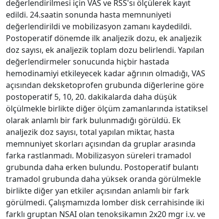
değerlendirilmesi için VAS ve RSS'sı ölçülerek kayıt
edildi. 24.saatin sonunda hasta memnuniyeti
değerlendirildi ve mobilizasyon zamanı kaydedildi.
Postoperatif dönemde ilk analjezik dozu, ek analjezik
doz sayısı, ek analjezik toplam dozu belirlendi. Yapılan
değerlendirmeler sonucunda hiçbir hastada
hemodinamiyi etkileyecek kadar ağrının olmadığı, VAS
açısından deksketoprofen grubunda diğerlerine göre
postoperatif 5, 10, 20. dakikalarda daha düşük
ölçülmekle birlikte diğer ölçüm zamanlarında istatiksel
olarak anlamlı bir fark bulunmadığı görüldü. Ek
analjezik doz sayısı, total yapılan miktar, hasta
memnuniyet skorları açısından da gruplar arasında
farka rastlanmadı. Mobilizasyon süreleri tramadol
grubunda daha erken bulundu. Postoperatif bulantı
tramadol grubunda daha yüksek oranda görülmekle
birlikte diğer yan etkiler açısından anlamlı bir fark
görülmedi. Çalışmamızda lomber disk cerrahisinde iki
farklı gruptan NSAI olan tenoksikamın 2x20 mgr i.v. ve