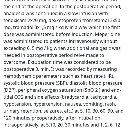
the end of the operation. In the postoperative period,
analgesia was continued in a slow infusion with
tenoxicam 2x20 mg, dexketoprofen trometamol 3x50
mg, tramadol 3x1,5 mg / kg iv in a way which the first
dose was administered before induction. Meperidine
was administered to patients intravenously without
exceeding 0. 5 mg / kg when additional analgesic was
needed in postoperative period reive made to
overcome. Extubation time was considered to be
postoperative 0. min. It was recorded by measuring
hemodynamic parameters such as heart rate (HR),
systolic blood pressure (SBP), diastolic blood pressure
(DBP), peripheral oxygen saturation (SpO 2 ) and end-
tidal CO2 and side effects (bradycardia, tachycardia,
hypotension, hypertension, nausea, vomiting, rash,
urinary retention, seizures, etc.) at 5, 10, 30, 60, 90, and
120 minutes preoperatively, after intubation,
intraoperatively; at 5,10, 20, 30 minutes and 1, 2, 6, 12