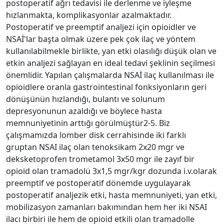
postoperatif ağrı tedavisi ile derlenme ve iyleşme
hızlanmakta, komplikasyonlar azalmaktadır.
Postoperatif ve preemptif analjezi için opioidler ve
NSAİ'lar başta olmak üzere pek çok ilaç ve yöntem
kullanılabilmekle birlikte, yan etki olasılığı düşük olan ve
etkin analjezi sağlayan en ideal tedavi şeklinin seçilmesi
önemlidir. Yapılan çalışmalarda NSAİ ilaç kullanılması ile
opioidlere oranla gastrointestinal fonksiyonların geri
dönüşünün hızlandığı, bulantı ve solunum
depresyonunun azaldığı ve böylece hasta
memnuniyetinin arttığı görülmüştür2-5. Biz
çalışmamızda lomber disk cerrahisinde iki farklı
gruptan NSAI ilaç olan tenoksikam 2x20 mgr ve
deksketoprofen trometamol 3x50 mgr ile zayıf bir
opioid olan tramadolü 3x1,5 mgr/kgr dozunda i.v.olarak
preemptif ve postoperatif dönemde uygulayarak
postoperatif analjezik etki, hasta memnuniyeti, yan etki,
mobilizasyon zamanları bakımından hem her iki NSAI
ilacı birbiri ile hem de opioid etkili olan tramadolle