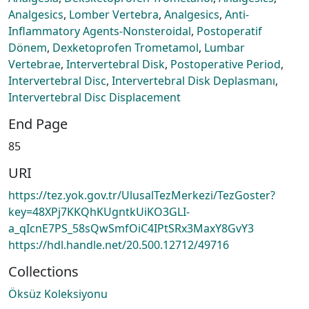
Analgesics
,
Lomber Vertebra
,
Analgesics
,
Anti-
Inflammatory Agents-Nonsteroidal
,
Postoperatif
Dönem
,
Dexketoprofen Trometamol
,
Lumbar
Vertebrae
,
Intervertebral Disk
,
Postoperative Period
,
Intervertebral Disc
,
Intervertebral Disk Deplasmanı
,
Intervertebral Disc Displacement
End Page
85
URI
https://tez.yok.gov.tr/UlusalTezMerkezi/TezGoster?
key=48XPj7KKQhKUgntkUiKO3GLI-
a_qIcnE7PS_58sQwSmfOiC4IPtSRx3MaxY8GvY3
https://hdl.handle.net/20.500.12712/49716
Collections
Öksüz Koleksiyonu