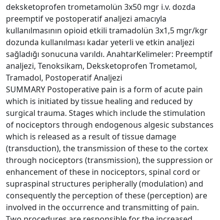
deksketoprofen trometamolün 3x50 mgr i.v. dozda
preemptif ve postoperatif analjezi amacıyla
kullanılmasının opioid etkili tramadolün 3x1,5 mgr/kgr
dozunda kullanılması kadar yeterli ve etkin analjezi
sağladığı sonucuna varıldı. AnahtarKelimeler: Preemptif
analjezi, Tenoksikam, Deksketoprofen Trometamol,
Tramadol, Postoperatif Analjezi
SUMMARY Postoperative pain is a form of acute pain
which is initiated by tissue healing and reduced by
surgical trauma. Stages which include the stimulation
of nociceptors through endogenous algesic substances
which is released as a result of tissue damage
(transduction), the transmission of these to the cortex
through nociceptors (transmission), the suppression or
enhancement of these in nociceptors, spinal cord or
supraspinal structures peripherally (modulation) and
consequently the perception of these (perception) are
involved in the occurrence and transmitting of pain.
Two procedures are responsible for the increased