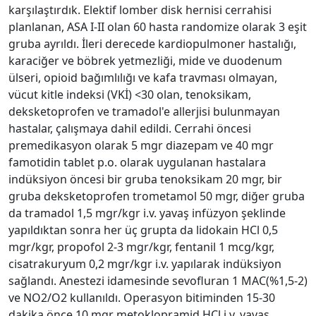
karşılaştırdık. Elektif lomber disk hernisi cerrahisi
planlanan, ASA I-II olan 60 hasta randomize olarak 3 eşit
gruba ayrıldı. İleri derecede kardiopulmoner hastalığı,
karaciğer ve böbrek yetmezliği, mide ve duodenum
ülseri, opioid bağımlılığı ve kafa travması olmayan,
vücut kitle indeksi (VKİ) <30 olan, tenoksikam,
deksketoprofen ve tramadol'e allerjisi bulunmayan
hastalar, çalışmaya dahil edildi. Cerrahi öncesi
premedikasyon olarak 5 mgr diazepam ve 40 mgr
famotidin tablet p.o. olarak uygulanan hastalara
indüksiyon öncesi bir gruba tenoksikam 20 mgr, bir
gruba deksketoprofen trometamol 50 mgr, diğer gruba
da tramadol 1,5 mgr/kgr i.v. yavaş infüzyon şeklinde
yapıldıktan sonra her üç grupta da lidokain HCl 0,5
mgr/kgr, propofol 2-3 mgr/kgr, fentanil 1 mcg/kgr,
cisatrakuryum 0,2 mgr/kgr i.v. yapılarak indüksiyon
sağlandı. Anestezi idamesinde sevofluran 1 MAC(%1,5-2)
ve NO2/O2 kullanıldı. Operasyon bitiminden 15-30
dakika önce 10 mgr metoklopramid HCl i.v. yavaş