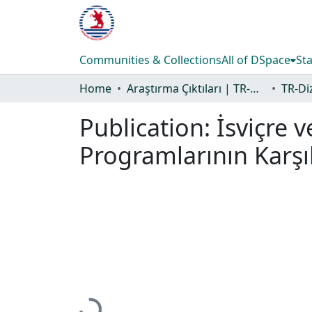
Communities & Collections
All of DSpace
Sta
Home
Araştırma Çıktıları | TR-Dizin | WoS | Scopus | PubMed
Publication:
İsviçre 
Programlarının Karşıl
Loading...