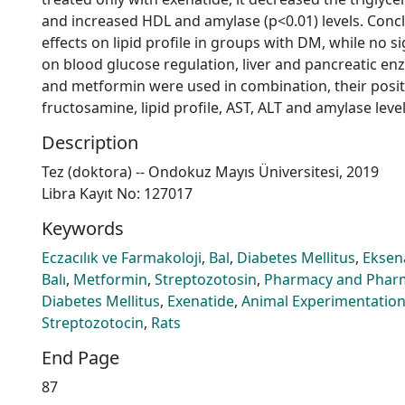
and increased HDL and amylase (p<0.01) levels. Conc
effects on lipid profile in groups with DM, while no s
on blood glucose regulation, liver and pancreatic en
and metformin were used in combination, their positi
fructosamine, lipid profile, AST, ALT and amylase lev
Description
Tez (doktora) -- Ondokuz Mayıs Üniversitesi, 2019
Libra Kayıt No: 127017
Keywords
Eczacılık ve Farmakoloji
,
Bal
,
Diabetes Mellitus
,
Eksen
Balı
,
Metformin
,
Streptozotosin
,
Pharmacy and Phar
Diabetes Mellitus
,
Exenatide
,
Animal Experimentatio
Streptozotocin
,
Rats
End Page
87