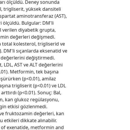
kları ölçüldü. Deney sonunda
 trigliserit, yüksek dansiteli
aspartat aminotransferaz (AST),
i ölçüldü. Bulgular: DM'li
l verilen diyabetik grupta,
amin değerleri değişmedi.
otal kolesterol, trigliserid ve
). DM'li sıçanlarda eksenatid ve
değerlerini değiştirmedi.
t, LDL, AST ve ALT değerlerini
0.01). Metformin, tek başına
düşürürken (p<0.01), amilaz
şına trigliserit (p<0.01) ve LDL
rttırdı (p<0.01). Sonuç: Bal,
ken, kan glukoz regülasyonu,
gin etkisi gözlenmedi.
e fruktozamin değerleri, kan
 etkileri dikkate alınabilir.
ts of exenatide, metformin and