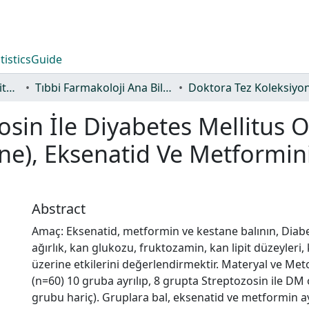
tistics
Guide
Lisansüstü Eğitim Enstitüsü
Tıbbi Farmakoloji Ana Bilim Dalı
Doktora Tez Koleksiyo
osin İle Diyabetes Mellitus 
ne), Eksenatid Ve Metformini
Abstract
Amaç: Eksenatid, metformin ve kestane balının, Diabe
ağırlık, kan glukozu, fruktozamin, kan lipit düzeyleri
üzerine etkilerini değerlendirmektir. Materyal ve Met
(n=60) 10 gruba ayrılıp, 8 grupta Streptozosin ile DM 
grubu hariç). Gruplara bal, eksenatid ve metformin ayrı