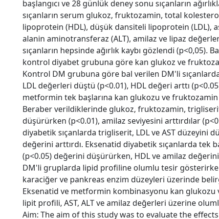
başlangıcı ve 28 günlük deney sonu sıçanların ağırlı
sıçanların serum glukoz, fruktozamin, total kolesterol,
lipoprotein (HDL), düşük dansiteli lipoprotein (LDL), 
alanin aminotransferaz (ALT), amilaz ve lipaz değerler
sıçanların hepsinde ağırlık kaybı gözlendi (p<0,05). Ba
kontrol diyabet grubuna göre kan glukoz ve fruktoz
Kontrol DM grubuna göre bal verilen DM'li sıçanlarda t
LDL değerleri düştü (p<0.01), HDL değeri arttı (p<0.05
metformin tek başlarına kan glukozu ve fruktozamin 
Beraber verildiklerinde glukoz, fruktozamin, trigliseri
düşürürken (p<0.01), amilaz seviyesini arttırdılar (p<
diyabetik sıçanlarda trigliserit, LDL ve AST düzeyini 
değerini arttırdı. Eksenatid diyabetik sıçanlarda tek ba
(p<0.05) değerini düşürürken, HDL ve amilaz değerini a
DM'li gruplarda lipid profiline olumlu tesir gösterir
karaciğer ve pankreas enzim düzeyleri üzerinde belir
Eksenatid ve metformin kombinasyonu kan glukozu v
lipit profili, AST, ALT ve amilaz değerleri üzerine olumlu
Aim: The aim of this study was to evaluate the effec