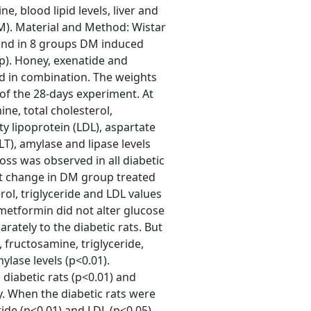
, blood lipid levels, liver and
M). Material and Method: Wistar
 and in 8 groups DM induced
p). Honey, exenatide and
d in combination. The weights
of the 28-days experiment. At
ne, total cholesterol,
ty lipoprotein (LDL), aspartate
T), amylase and lipase levels
ss was observed in all diabetic
ot change in DM group treated
ol, triglyceride and LDL values
metformin did not alter glucose
ately to the diabetic rats. But
fructosamine, triglyceride,
ylase levels (p<0.01).
diabetic rats (p<0.01) and
. When the diabetic rats were
ride (p<0.01) and LDL (p<0.05)