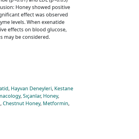
lusion: Honey showed positive
ignificant effect was observed
zyme levels. When exenatide
ve effects on blood glucose,
els may be considered.
atid
,
Hayvan Deneyleri
,
Kestane
macology
,
Sıçanlar
,
Honey
,
n
,
Chestnut Honey
,
Metformin
,