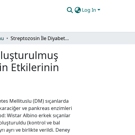
Log In
nu
Streptozosin İle Diyabetes Mellitus Oluşturulmuş Sıçanlarda Bal (Kestane), Eksenatid Ve Metforminin Etkilerinin Araştırılması
Oluşturulmuş
n Etkilerinin
tes Mellituslu (DM) sıçanlarda
, karaciğer ve pankreas enzimleri
od: Wistar Albino erkek sıçanlar
oluşturuldu (kontrol ve bal
 ayrı ve birlikte verildi. Deney