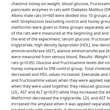
chestnut honey on weight, blood glucose, fructosamine
pancreatic enzymes in rats with Diabetes Mellitus (D
Albino male rats (n=60) were divided into 10 groups
with Streptozosin (excluding control and honey grou
metformin were given to these groups separately an
of the rats were measured at the beginning and end 
the end of the experiment, serum glucose, fructosami
triglyceride, high density lipoprotein (HDL), low densi
aminotransferase (AST), alanine aminotransferase (AL
were measured from venous blood. Results: Weight lo
rats (p<0.05). Glucose and fructosamine levels did n
honey compared to DM control group. Total cholester
decreased and HDL values increased. Exenatide and 
and fructosamine values when they were applied separ
when they were used together, they reduced glucose, 
LDL, AST and ALT (p<0.01) while they increased the am
Metformin decreased the triglyceride, LDL and AST in 
increased the amylase when it was applied separately
treated only with exenatide, it decreased the triglyce