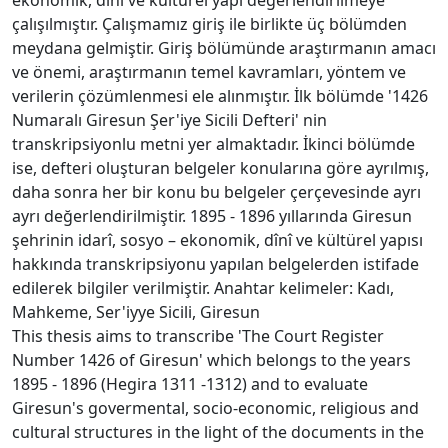
çalışılmıştır. Çalışmamız giriş ile birlikte üç bölümden
meydana gelmiştir. Giriş bölümünde araştırmanın amacı
ve önemi, araştırmanın temel kavramları, yöntem ve
verilerin çözümlenmesi ele alınmıştır. İlk bölümde '1426
Numaralı Giresun Şer'iye Sicili Defteri' nin
transkripsiyonlu metni yer almaktadır. İkinci bölümde
ise, defteri oluşturan belgeler konularına göre ayrılmış,
daha sonra her bir konu bu belgeler çerçevesinde ayrı
ayrı değerlendirilmiştir. 1895 - 1896 yıllarında Giresun
şehrinin idarî, sosyo – ekonomik, dînî ve kültürel yapısı
hakkında transkripsiyonu yapılan belgelerden istifade
edilerek bilgiler verilmiştir. Anahtar kelimeler: Kadı,
Mahkeme, Ser'iyye Sicili, Giresun
This thesis aims to transcribe 'The Court Register
Number 1426 of Giresun' which belongs to the years
1895 - 1896 (Hegira 1311 -1312) and to evaluate
Giresun's govermental, socio-economic, religious and
cultural structures in the light of the documents in the