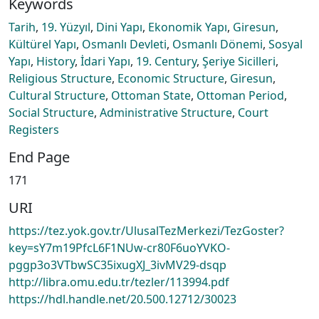
Keywords
Tarih
,
19. Yüzyıl
,
Dini Yapı
,
Ekonomik Yapı
,
Giresun
,
Kültürel Yapı
,
Osmanlı Devleti
,
Osmanlı Dönemi
,
Sosyal
Yapı
,
History
,
İdari Yapı
,
19. Century
,
Şeriye Sicilleri
,
Religious Structure
,
Economic Structure
,
Giresun
,
Cultural Structure
,
Ottoman State
,
Ottoman Period
,
Social Structure
,
Administrative Structure
,
Court
Registers
End Page
171
URI
https://tez.yok.gov.tr/UlusalTezMerkezi/TezGoster?
key=sY7m19PfcL6F1NUw-cr80F6uoYVKO-
pggp3o3VTbwSC35ixugXJ_3ivMV29-dsqp
http://libra.omu.edu.tr/tezler/113994.pdf
https://hdl.handle.net/20.500.12712/30023