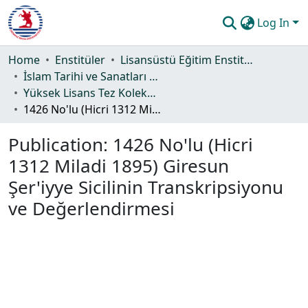
Log In
Communities & Collections
Home
Enstitüler
Lisansüstü Eğitim Enstitüsü
İslam Tarihi ve Sanatları Ana Bilim Dalı
All of DSpace
Yüksek Lisans Tez Koleksiyonu
1426 No'lu (Hicri 1312 Miladi 1895) Giresun Şer'iyye Sicilinin Transkripsiyonu ve Değerlendirmesi
Statistics
Publication:
1426 No'lu (Hicri
Guide
1312 Miladi 1895) Giresun
Şer'iyye Sicilinin Transkripsiyonu
ve Değerlendirmesi