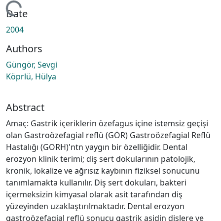
oading...
Date
2004
Authors
Güngör, Sevgi
Köprlü, Hülya
Abstract
Amaç: Gastrik içeriklerin özefagus içine istemsiz geçişi
olan Gastroözefagial reflü (GÖR) Gastroözefagial Reflü
Hastalığı (GORH)'ntn yaygın bir özelliğidir. Dental
erozyon klinik terimi; diş sert dokularının patolojik,
kronik, lokalize ve ağrısız kaybının fiziksel sonucunu
tanımlamakta kullanılır. Diş sert dokuları, bakteri
içermeksizin kimyasal olarak asit tarafından diş
yüzeyinden uzaklaştırılmaktadır. Dental erozyon
gastroözefagial reflü sonucu gastrik asidin dişlere ve