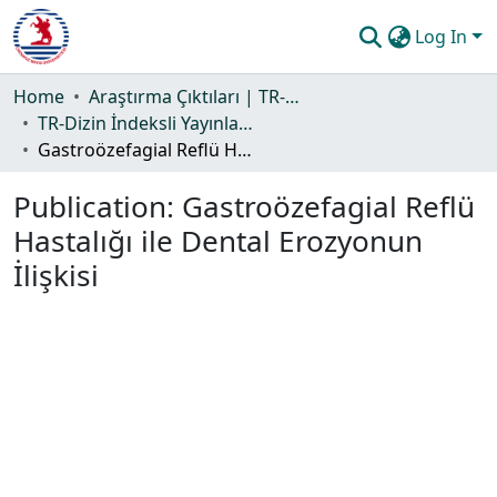
Log In
Communities & Collections
Home
Araştırma Çıktıları | TR-Dizin | WoS | Scopus | PubMed
TR-Dizin İndeksli Yayınlar Koleksiyonu
All of DSpace
Gastroözefagial Reflü Hastalığı ile Dental Erozyonun İlişkisi
Statistics
Publication:
Gastroözefagial Reflü
Guide
Hastalığı ile Dental Erozyonun
İlişkisi