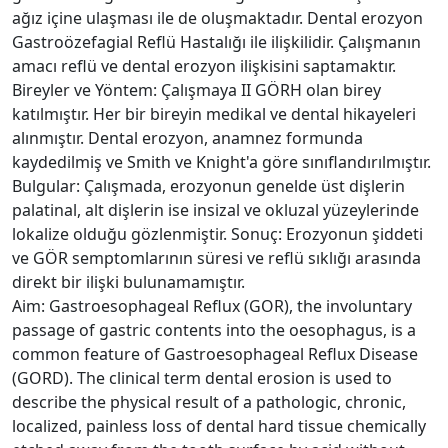
ağız içine ulaşması ile de oluşmaktadır. Dental erozyon
Gastroözefagial Reflü Hastalığı ile ilişkilidir. Çalışmanın
amacı reflü ve dental erozyon ilişkisini saptamaktır.
Bireyler ve Yöntem: Çalışmaya II GÖRH olan birey
katılmıştır. Her bir bireyin medikal ve dental hikayeleri
alınmıştır. Dental erozyon, anamnez formunda
kaydedilmiş ve Smith ve Knight'a göre sınıflandırılmıştır.
Bulgular: Çalışmada, erozyonun genelde üst dişlerin
palatinal, alt dişlerin ise insizal ve okluzal yüzeylerinde
lokalize olduğu gözlenmiştir. Sonuç: Erozyonun şiddeti
ve GÖR semptomlarının süresi ve reflü sıklığı arasında
direkt bir ilişki bulunamamıştır.
Aim: Gastroesophageal Reflux (GOR), the involuntary
passage of gastric contents into the oesophagus, is a
common feature of Gastroesophageal Reflux Disease
(GORD). The clinical term dental erosion is used to
describe the physical result of a pathologic, chronic,
localized, painless loss of dental hard tissue chemically