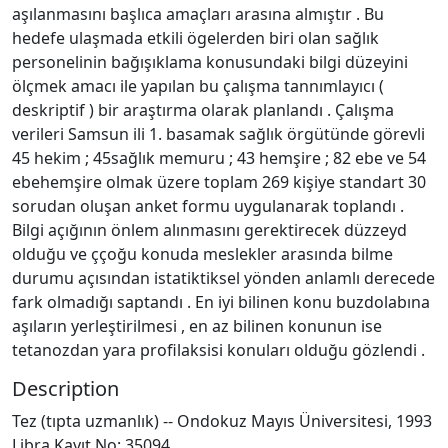
aşılanmasını başlıca amaçları arasına almıştır . Bu
hedefe ulaşmada etkili ögelerden biri olan sağlık
personelinin bağışıklama konusundaki bilgi düzeyini
ölçmek amacı ile yapılan bu çalışma tannımlayıcı (
deskriptif ) bir araştırma olarak planlandı . Çalışma
verileri Samsun ili 1. basamak sağlık örgütünde görevli
45 hekim ; 45sağlık memuru ; 43 hemşire ; 82 ebe ve 54
ebehemşire olmak üzere toplam 269 kişiye standart 30
sorudan oluşan anket formu uygulanarak toplandı .
Bilgi açığının önlem alınmasını gerektirecek düzzeyd
olduğu ve ççoğu konuda meslekler arasında bilme
durumu açısından istatiktiksel yönden anlamlı derecede
fark olmadığı saptandı . En iyi bilinen konu buzdolabına
aşıların yerleştirilmesi , en az bilinen konunun ise
tetanozdan yara profilaksisi konuları olduğu gözlendi .
Description
Tez (tıpta uzmanlık) -- Ondokuz Mayıs Üniversitesi, 1993
Libra Kayıt No: 35094