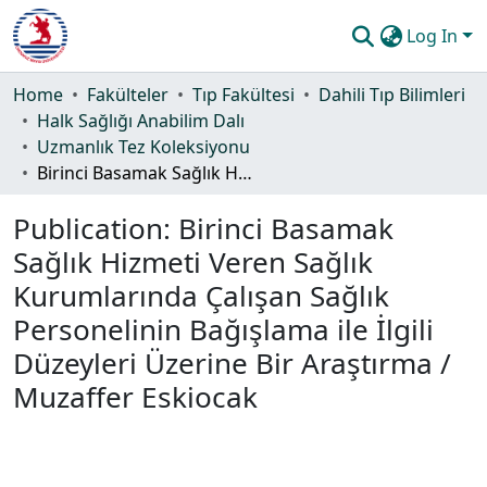
Log In
Communities & Collections
Home
Fakülteler
Tıp Fakültesi
Dahili Tıp Bilimleri
Halk Sağlığı Anabilim Dalı
All of DSpace
Uzmanlık Tez Koleksiyonu
Birinci Basamak Sağlık Hizmeti Veren Sağlık Kurumlarında Çalışan Sağlık Personelinin Bağışlama ile İlgili Düzeyleri Üzerine Bir Araştırma / Muzaffer Eskiocak
Statistics
Publication:
Birinci Basamak
Guide
Sağlık Hizmeti Veren Sağlık
Kurumlarında Çalışan Sağlık
Personelinin Bağışlama ile İlgili
Düzeyleri Üzerine Bir Araştırma /
Muzaffer Eskiocak