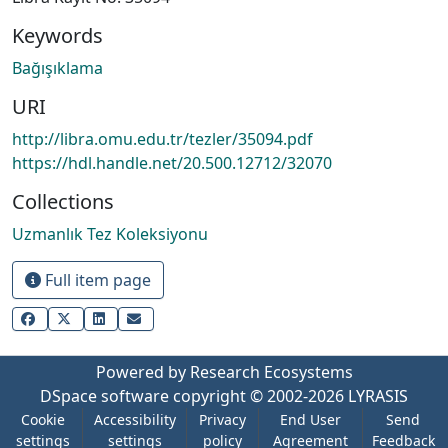
Keywords
Bağışıklama
URI
http://libra.omu.edu.tr/tezler/35094.pdf
https://hdl.handle.net/20.500.12712/32070
Collections
Uzmanlık Tez Koleksiyonu
Full item page
Powered by Research Ecosystems
DSpace software
copyright © 2002-2026
LYRASIS
Cookie
Accessibility
Privacy
End User
Send
settings
settings
policy
Agreement
Feedback