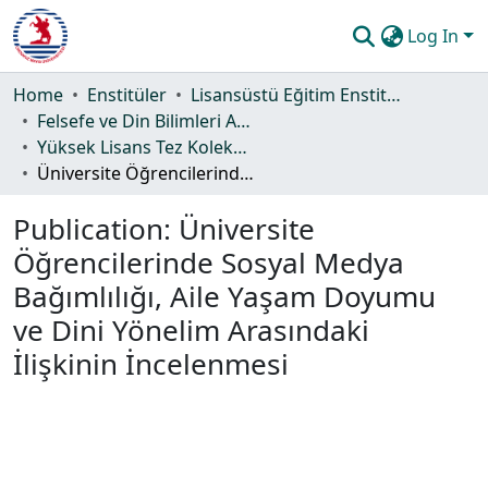
Log In
Communities & Collections
Home
Enstitüler
Lisansüstü Eğitim Enstitüsü
Felsefe ve Din Bilimleri Ana Bilim Dalı
All of DSpace
Yüksek Lisans Tez Koleksiyonu
Üniversite Öğrencilerinde Sosyal Medya Bağımlılığı, Aile Yaşam Doyumu ve Dini Yönelim Arasındaki İlişkinin İncelenmesi
Statistics
Publication:
Üniversite
Guide
Öğrencilerinde Sosyal Medya
Bağımlılığı, Aile Yaşam Doyumu
ve Dini Yönelim Arasındaki
İlişkinin İncelenmesi