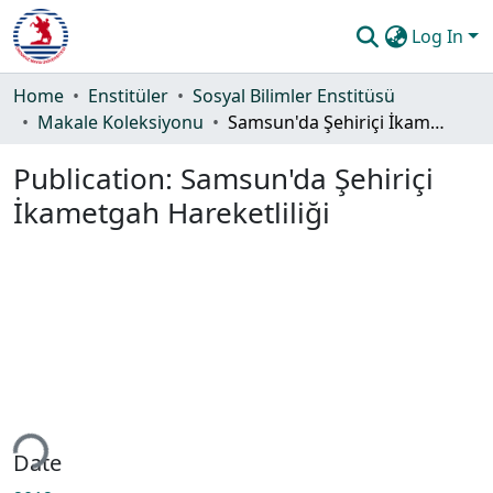
Log In
Communities & Collections
Home
Enstitüler
Sosyal Bilimler Enstitüsü
Makale Koleksiyonu
Samsun'da Şehiriçi İkametgah Hareketliliği
All of DSpace
Publication:
Samsun'da Şehiriçi
Statistics
İkametgah Hareketliliği
Guide
ading...
Date