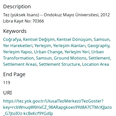
Description
Tez (yüksek lisans) -- Ondokuz Mayıs Üniversitesi, 2012
Libra Kayıt No: 70366
Keywords
Coğrafya
,
Kentsel Değişim
,
Kentsel Dönüşüm
,
Samsun
,
Yer Hareketleri
,
Yerleşim
,
Yerleşim Alanları
,
Geography
,
Yerleşim Yapısı
,
Urban Change
,
Yerleşim Yeri
,
Urban
Transformation
,
Samsun
,
Ground Motions
,
Settlement
,
Settlement Areas
,
Settlement Structure
,
Location Area
End Page
119
URI
https://tez.yok.gov.tr/UlusalTezMerkezi/TezGoster?
key=rcbWnuqW6HxCZ_98ARapgkoes9Yd8A7CTMcKJJazo
_G7jtoIOz-kcBxKcf9YGdIp