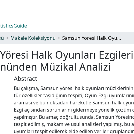
tistics
Guide
sü
Makale Koleksiyonu
Samsun Yöresi Halk Oyunları Ezgilerinin Makam, Usûl ve Oyun-Ezgi Uyumu Yönünden Müzikal Analizi
öresi Halk Oyunları Ezgiler
nünden Müzikal Analizi
Abstract
Bu çalışma, Samsun yöresi halk oyunları müziklerini
tür özellikler taşıdığının tespiti, Oyun-Ezgi uyumları
araması ve bu noktadan hareketle Samsun halk oyunla
Ezgi açısından sorunlarını gidermeye yönelik çözüm ö
yapılmıştır. Bu amaç doğrultusunda, Samsun Yöresin
tespit edilmiş, makam ve usul analizleri yapılmış, bu 
uyumları tespit edilerek elde edilen veriler gruplandır