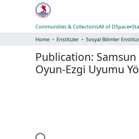
Communities & Collections
All of DSpace
Sta
Home
Enstitüler
Sosyal Bilimler Enstitü
Publication:
Samsun Y
Oyun-Ezgi Uyumu Yö
Loading...