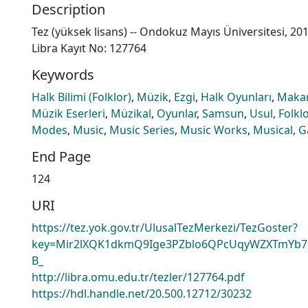
Description
Tez (yüksek lisans) -- Ondokuz Mayıs Üniversitesi, 20
Libra Kayıt No: 127764
Keywords
Halk Bilimi (Folklor)
,
Müzik
,
Ezgi
,
Halk Oyunları
,
Maka
Müzik Eserleri
,
Müzikal
,
Oyunlar
,
Samsun
,
Usul
,
Folkl
Modes
,
Music
,
Music Series
,
Music Works
,
Musical
,
G
End Page
124
URI
https://tez.yok.gov.tr/UlusalTezMerkezi/TezGoster?
key=Mir2lXQK1dkmQ9Ige3PZblo6QPcUqyWZXTmYb
B_
http://libra.omu.edu.tr/tezler/127764.pdf
https://hdl.handle.net/20.500.12712/30232