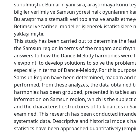
sunulmuştur. Bunların yanı sıra, araştırmaya konu teşk
bilgiler verilmiş ve Samsun yöresi halk oyunlarının kar
Bu araştırma sistematik veri toplama ve analiz etmeye 
Betimsel ve tarihsel modeller işlenerek istatistiklere n
yaklaşılmıştır.
This study has been carried out to determine the fea
the Samsun region in terms of the maqam and rhythm
answers to how the Dance-Melody harmonies were f
viewpoint, to develop solutions to solve the proble
especially in terms of Dance-Melody. For this purpose
Samsun Region have been determined, maqam and r
performed, from these analyzes, the data obtained 
harmonies has been grouped, presented in tables and
information on Samsun region, which is the subject o
and the characteristic structures of folk dances in 
examined. This research has been conducted intended
systematic data. Descriptive and historical models 
statistics have been approached quantitatively (empiri