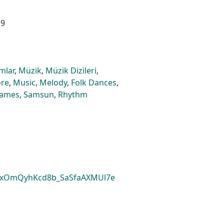
19
mlar
,
Müzik
,
Müzik Dizileri
,
ore
,
Music
,
Melody
,
Folk Dances
,
ames
,
Samsun
,
Rhythm
7xOmQyhKcd8b_SaSfaAXMUl7e