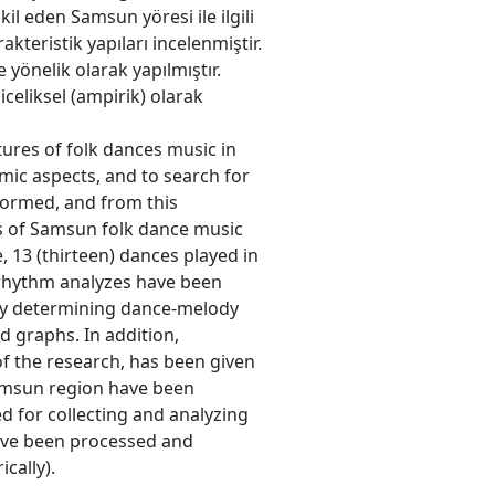
il eden Samsun yöresi ile ilgili
akteristik yapıları incelenmiştir.
yönelik olarak yapılmıştır.
iceliksel (ampirik) olarak
tures of folk dances music in
ic aspects, and to search for
ormed, and from this
ms of Samsun folk dance music
, 13 (thirteen) dances played in
hythm analyzes have been
by determining dance-melody
 graphs. In addition,
f the research, has been given
Samsun region have been
 for collecting and analyzing
have been processed and
cally).