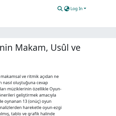
Log In
inin Makam, Usûl ve
n makamsal ve ritmik açıdan ne
nın nasıl oluştuğuna cevap
rı müziklerinin özellikle Oyun-
nerileri geliştirmek amacıyla
de oynanan 13 (onüç) oyun
analizlerden hareketle oyun-ezgi
ılmış, tablo ve grafik halinde