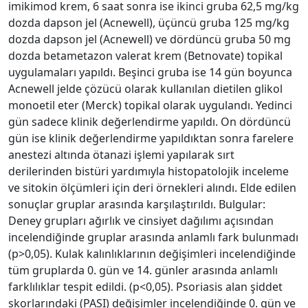
imikimod krem, 6 saat sonra ise ikinci gruba 62,5 mg/kg
dozda dapson jel (Acnewell), üçüncü gruba 125 mg/kg
dozda dapson jel (Acnewell) ve dördüncü gruba 50 mg
dozda betametazon valerat krem (Betnovate) topikal
uygulamaları yapıldı. Beşinci gruba ise 14 gün boyunca
Acnewell jelde çözücü olarak kullanılan dietilen glikol
monoetil eter (Merck) topikal olarak uygulandı. Yedinci
gün sadece klinik değerlendirme yapıldı. On dördüncü
gün ise klinik değerlendirme yapıldıktan sonra farelere
anestezi altında ötanazi işlemi yapılarak sırt
derilerinden bistüri yardımıyla histopatolojik inceleme
ve sitokin ölçümleri için deri örnekleri alındı. Elde edilen
sonuçlar gruplar arasında karşılaştırıldı. Bulgular:
Deney grupları ağırlık ve cinsiyet dağılımı açısından
incelendiğinde gruplar arasında anlamlı fark bulunmadı
(p>0,05). Kulak kalınlıklarının değişimleri incelendiğinde
tüm gruplarda 0. gün ve 14. günler arasında anlamlı
farklılıklar tespit edildi. (p<0,05). Psoriasis alan şiddet
skorlarındaki (PASI) değişimler incelendiğinde 0. gün ve