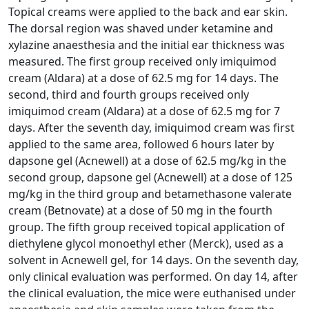
Topical creams were applied to the back and ear skin.
The dorsal region was shaved under ketamine and
xylazine anaesthesia and the initial ear thickness was
measured. The first group received only imiquimod
cream (Aldara) at a dose of 62.5 mg for 14 days. The
second, third and fourth groups received only
imiquimod cream (Aldara) at a dose of 62.5 mg for 7
days. After the seventh day, imiquimod cream was first
applied to the same area, followed 6 hours later by
dapsone gel (Acnewell) at a dose of 62.5 mg/kg in the
second group, dapsone gel (Acnewell) at a dose of 125
mg/kg in the third group and betamethasone valerate
cream (Betnovate) at a dose of 50 mg in the fourth
group. The fifth group received topical application of
diethylene glycol monoethyl ether (Merck), used as a
solvent in Acnewell gel, for 14 days. On the seventh day,
only clinical evaluation was performed. On day 14, after
the clinical evaluation, the mice were euthanised under