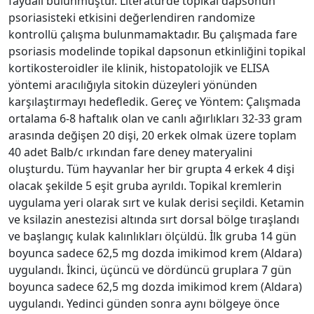
faydalı bulunmuştur. Literatürde topikal dapsonun
psoriasisteki etkisini değerlendiren randomize
kontrollü çalışma bulunmamaktadır. Bu çalışmada fare
psoriasis modelinde topikal dapsonun etkinliğini topikal
kortikosteroidler ile klinik, histopatolojik ve ELISA
yöntemi aracılığıyla sitokin düzeyleri yönünden
karşılaştırmayı hedefledik. Gereç ve Yöntem: Çalışmada
ortalama 6-8 haftalık olan ve canlı ağırlıkları 32-33 gram
arasında değişen 20 dişi, 20 erkek olmak üzere toplam
40 adet Balb/c ırkından fare deney materyalini
oluşturdu. Tüm hayvanlar her bir grupta 4 erkek 4 dişi
olacak şekilde 5 eşit gruba ayrıldı. Topikal kremlerin
uygulama yeri olarak sırt ve kulak derisi seçildi. Ketamin
ve ksilazin anestezisi altında sırt dorsal bölge tıraşlandı
ve başlangıç kulak kalınlıkları ölçüldü. İlk gruba 14 gün
boyunca sadece 62,5 mg dozda imikimod krem (Aldara)
uygulandı. İkinci, üçüncü ve dördüncü gruplara 7 gün
boyunca sadece 62,5 mg dozda imikimod krem (Aldara)
uygulandı. Yedinci günden sonra aynı bölgeye önce