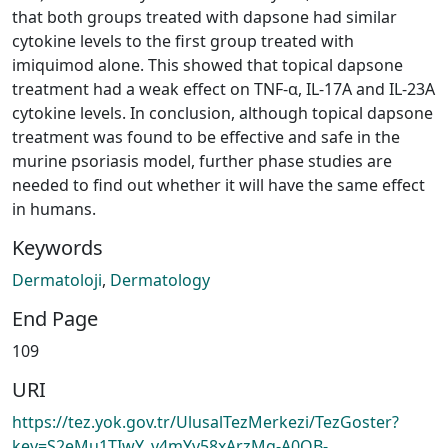
that both groups treated with dapsone had similar
cytokine levels to the first group treated with
imiquimod alone. This showed that topical dapsone
treatment had a weak effect on TNF-α, IL-17A and IL-23A
cytokine levels. In conclusion, although topical dapsone
treatment was found to be effective and safe in the
murine psoriasis model, further phase studies are
needed to find out whether it will have the same effect
in humans.
Keywords
Dermatoloji
,
Dermatology
End Page
109
URI
https://tez.yok.gov.tr/UlusalTezMerkezi/TezGoster?
key=S2eMu1TIwY_v4mYv58xArzMg-A0OB-