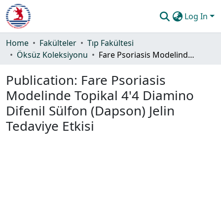
Log In
Communities & Collections
Home
Fakülteler
Tıp Fakültesi
Öksüz Koleksiyonu
Fare Psoriasis Modelinde Topikal 4'4 Diamino Difenil Sülfon (Dapson) Jelin Tedaviye Etkisi
All of DSpace
Publication:
Fare Psoriasis
Statistics
Modelinde Topikal 4'4 Diamino
Guide
Difenil Sülfon (Dapson) Jelin
Tedaviye Etkisi