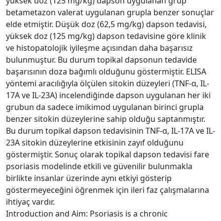
yüksek doz (125 mg/kg) dapson uygulanan grup
betametazon valerat uygulanan grupla benzer sonuçlar
elde etmiştir. Düşük doz (62,5 mg/kg) dapson tedavisi,
yüksek doz (125 mg/kg) dapson tedavisine göre klinik
ve histopatolojik iyileşme açısından daha başarısız
bulunmuştur. Bu durum topikal dapsonun tedavide
başarısının doza bağımlı olduğunu göstermiştir. ELISA
yöntemi aracılığıyla ölçülen sitokin düzeyleri (TNF-α, IL-
17A ve IL-23A) incelendiğinde dapson uygulanan her iki
grubun da sadece imikimod uygulanan birinci grupla
benzer sitokin düzeylerine sahip olduğu saptanmıştır.
Bu durum topikal dapson tedavisinin TNF-α, IL-17A ve IL-
23A sitokin düzeylerine etkisinin zayıf olduğunu
göstermiştir. Sonuç olarak topikal dapson tedavisi fare
psoriasis modelinde etkili ve güvenilir bulunmakla
birlikte insanlar üzerinde aynı etkiyi gösterip
göstermeyeceğini öğrenmek için ileri faz çalışmalarına
ihtiyaç vardır.
Introduction and Aim: Psoriasis is a chronic