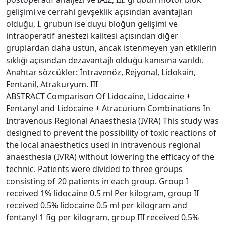
gelişimi ve cerrahi gevşeklik açısından avantajları
olduğu, I. grubun ise duyu bloğun gelişimi ve
intraoperatif anestezi kalitesi açısından diğer
gruplardan daha üstün, ancak istenmeyen yan etkilerin
sıklığı açısından dezavantajlı olduğu kanısına varıldı.
Anahtar sözcükler: İntravenöz, Rejyonal, Lidokain,
Fentanil, Atrakuryum. III
ABSTRACT Comparison Of Lidocaine, Lidocaine +
Fentanyl and Lidocaine + Atracurium Combinations In
Intravenous Regional Anaesthesia (IVRA) This study was
designed to prevent the possibility of toxic reactions of
the local anaesthetics used in intravenous regional
anaesthesia (IVRA) without lowering the efficacy of the
technic. Patients were divided to three groups
consisting of 20 patients in each group. Group I
received 1% lidocaine 0.5 ml Per kilogram, group II
received 0.5% lidocaine 0.5 ml per kilogram and
fentanyl 1 fig per kilogram, group III received 0.5%