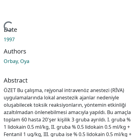
Loading...
Date
1997
Authors
Orbay, Oya
Abstract
ÖZET Bu çalışma, rejyonal intravenöz anestezi (RİVA)
uygulamalarında lokal anestezik ajanlar nedeniyle
oluşabilecek toksik reaksiyonların, yöntemin etkinliği
azaltılmadan önlenebilmesi amacıyla yapıldı. Bu amaçla
toplam 60 hasta 20'şer kişilik 3 gruba ayrıldı. I. gruba %
1 lidokain 0.5 ml/kg, II. gruba % 0.5 lidokain 0.5 ml/kg +
Fentanil 1 ug/kg, III. gruba ise % 0.5 lidokain 0.5 ml/kg +