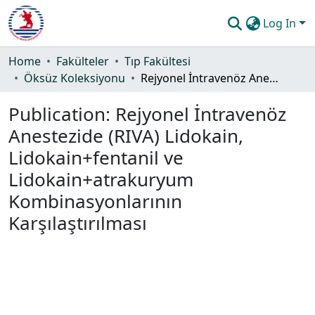
Log In
Communities & Collections
Home
Fakülteler
Tıp Fakültesi
Öksüz Koleksiyonu
Rejyonel İntravenöz Anestezide (RIVA) Lidokain, Lidokain+fentanil ve Lidokain+atrakuryum Kombinasyonlarının Karşılaştırılması
All of DSpace
Publication:
Rejyonel İntravenöz
Statistics
Anestezide (RIVA) Lidokain,
Guide
Lidokain+fentanil ve
Lidokain+atrakuryum
Kombinasyonlarının
Karşılaştırılması