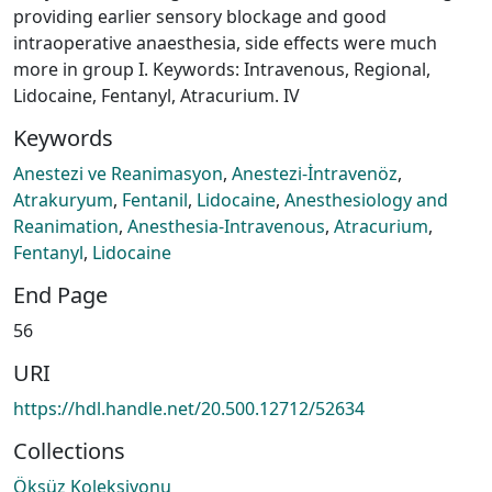
providing earlier sensory blockage and good
intraoperative anaesthesia, side effects were much
more in group I. Keywords: Intravenous, Regional,
Lidocaine, Fentanyl, Atracurium. IV
Keywords
Anestezi ve Reanimasyon
,
Anestezi-İntravenöz
,
Atrakuryum
,
Fentanil
,
Lidocaine
,
Anesthesiology and
Reanimation
,
Anesthesia-Intravenous
,
Atracurium
,
Fentanyl
,
Lidocaine
End Page
56
URI
https://hdl.handle.net/20.500.12712/52634
Collections
Öksüz Koleksiyonu