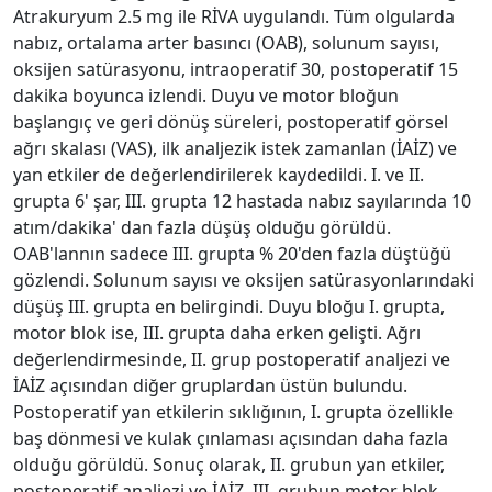
Atrakuryum 2.5 mg ile RİVA uygulandı. Tüm olgularda
nabız, ortalama arter basıncı (OAB), solunum sayısı,
oksijen satürasyonu, intraoperatif 30, postoperatif 15
dakika boyunca izlendi. Duyu ve motor bloğun
başlangıç ve geri dönüş süreleri, postoperatif görsel
ağrı skalası (VAS), ilk analjezik istek zamanlan (İAİZ) ve
yan etkiler de değerlendirilerek kaydedildi. I. ve II.
grupta 6' şar, III. grupta 12 hastada nabız sayılarında 10
atım/dakika' dan fazla düşüş olduğu görüldü.
OAB'lannın sadece III. grupta % 20'den fazla düştüğü
gözlendi. Solunum sayısı ve oksijen satürasyonlarındaki
düşüş III. grupta en belirgindi. Duyu bloğu I. grupta,
motor blok ise, III. grupta daha erken gelişti. Ağrı
değerlendirmesinde, II. grup postoperatif analjezi ve
İAİZ açısından diğer gruplardan üstün bulundu.
Postoperatif yan etkilerin sıklığının, I. grupta özellikle
baş dönmesi ve kulak çınlaması açısından daha fazla
olduğu görüldü. Sonuç olarak, II. grubun yan etkiler,
postoperatif analjezi ve İAİZ, III. grubun motor blok