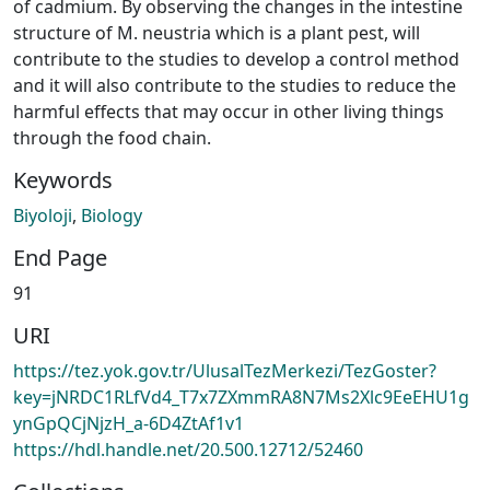
of cadmium. By observing the changes in the intestine
structure of M. neustria which is a plant pest, will
contribute to the studies to develop a control method
and it will also contribute to the studies to reduce the
harmful effects that may occur in other living things
through the food chain.
Keywords
Biyoloji
,
Biology
End Page
91
URI
https://tez.yok.gov.tr/UlusalTezMerkezi/TezGoster?
key=jNRDC1RLfVd4_T7x7ZXmmRA8N7Ms2Xlc9EeEHU1g
ynGpQCjNjzH_a-6D4ZtAf1v1
https://hdl.handle.net/20.500.12712/52460