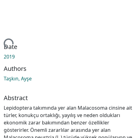
ing...
Date
2019
Authors
Taşkın, Ayşe
Abstract
Lepidoptera takımında yer alan Malacosoma cinsine ait
türler, konukçu ortaklığı, yayılış ve neden oldukları
ekonomik zarar bakımından benzer özellikler
gösterirler. Önemli zararlılar arasında yer alan
Malacosoma neustria (L.) türüde yüksek popülasyon ve