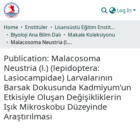
Log In
Communities & Collections
Home
Enstitüler
Lisansüstü Eğitim Enstitüsü
Biyoloji Ana Bilim Dalı
Makale Koleksiyonu
All of DSpace
Malacosoma Neustria (l.) (lepidoptera: Lasiocampidae) Larvalarının Barsak Dokusunda Kadmiyum'un Etkisiyle Oluşan Değişikliklerin Işık Mikroskobu Düzeyinde Araştırılması
Statistics
Publication:
Malacosoma
Guide
Neustria (l.) (lepidoptera:
Lasiocampidae) Larvalarının
Barsak Dokusunda Kadmiyum'un
Etkisiyle Oluşan Değişikliklerin
Işık Mikroskobu Düzeyinde
Araştırılması