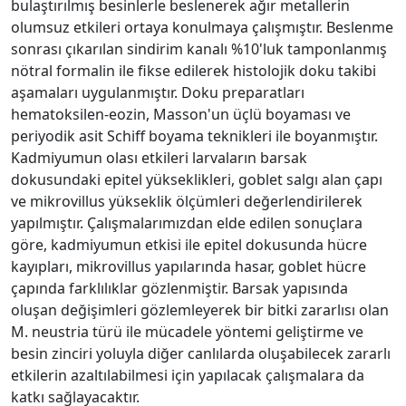
bulaştırılmış besinlerle beslenerek ağır metallerin
olumsuz etkileri ortaya konulmaya çalışmıştır. Beslenme
sonrası çıkarılan sindirim kanalı %10'luk tamponlanmış
nötral formalin ile fikse edilerek histolojik doku takibi
aşamaları uygulanmıştır. Doku preparatları
hematoksilen-eozin, Masson'un üçlü boyaması ve
periyodik asit Schiff boyama teknikleri ile boyanmıştır.
Kadmiyumun olası etkileri larvaların barsak
dokusundaki epitel yükseklikleri, goblet salgı alan çapı
ve mikrovillus yükseklik ölçümleri değerlendirilerek
yapılmıştır. Çalışmalarımızdan elde edilen sonuçlara
göre, kadmiyumun etkisi ile epitel dokusunda hücre
kayıpları, mikrovillus yapılarında hasar, goblet hücre
çapında farklılıklar gözlenmiştir. Barsak yapısında
oluşan değişimleri gözlemleyerek bir bitki zararlısı olan
M. neustria türü ile mücadele yöntemi geliştirme ve
besin zinciri yoluyla diğer canlılarda oluşabilecek zararlı
etkilerin azaltılabilmesi için yapılacak çalışmalara da
katkı sağlayacaktır.