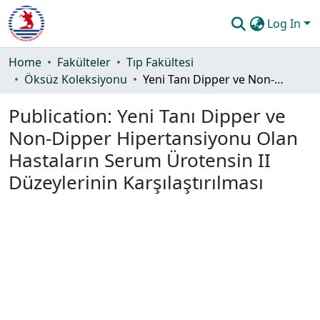
Log In
Communities & Collections
Home
Fakülteler
Tıp Fakültesi
Öksüz Koleksiyonu
Yeni Tanı Dipper ve Non-Dipper Hipertansiyonu Olan Hastaların Serum Ürotensin II Düzeylerinin Karşılaştırılması
All of DSpace
Publication:
Yeni Tanı Dipper ve
Statistics
Non-Dipper Hipertansiyonu Olan
Guide
Hastaların Serum Ürotensin II
Düzeylerinin Karşılaştırılması