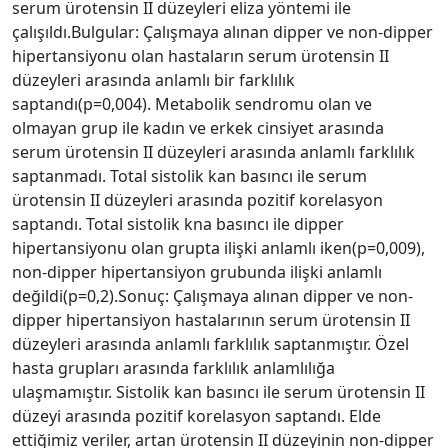
serum ürotensin II düzeyleri eliza yöntemi ile
çalışıldı.Bulgular: Çalışmaya alınan dipper ve non-dipper
hipertansiyonu olan hastaların serum ürotensin II
düzeyleri arasında anlamlı bir farklılık
saptandı(p=0,004). Metabolik sendromu olan ve
olmayan grup ile kadın ve erkek cinsiyet arasında
serum ürotensin II düzeyleri arasında anlamlı farklılık
saptanmadı. Total sistolik kan basıncı ile serum
ürotensin II düzeyleri arasında pozitif korelasyon
saptandı. Total sistolik kna basıncı ile dipper
hipertansiyonu olan grupta ilişki anlamlı iken(p=0,009),
non-dipper hipertansiyon grubunda ilişki anlamlı
değildi(p=0,2).Sonuç: Çalışmaya alınan dipper ve non-
dipper hipertansiyon hastalarının serum ürotensin II
düzeyleri arasında anlamlı farklılık saptanmıştır. Özel
hasta grupları arasında farklılık anlamlılığa
ulaşmamıştır. Sistolik kan basıncı ile serum ürotensin II
düzeyi arasında pozitif korelasyon saptandı. Elde
ettiğimiz veriler, artan ürotensin II düzeyinin non-dipper