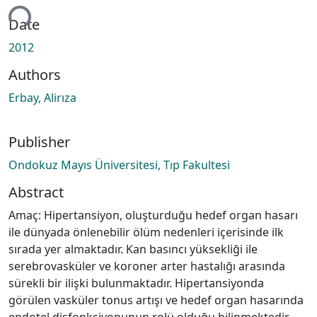
ading...
Date
2012
Authors
Erbay, Alirıza
Publisher
Ondokuz Mayıs Üniversitesi, Tıp Fakultesi
Abstract
Amaç: Hipertansiyon, oluşturduğu hedef organ hasarı
ile dünyada önlenebilir ölüm nedenleri içerisinde ilk
sırada yer almaktadır. Kan basıncı yüksekliği ile
serebrovasküler ve koroner arter hastalığı arasında
sürekli bir ilişki bulunmaktadır. Hipertansiyonda
görülen vasküler tonus artışı ve hedef organ hasarında
endotel disfonksiyonunun rolü olduğu bilinmektedir.