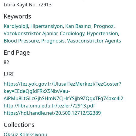
Libra Kayıt No: 72913
Keywords
Kardiyoloji
,
Hipertansiyon
,
Kan Basıncı
,
Prognoz
,
Vazokonstriktör Ajanlar
,
Cardiology
,
Hypertension
,
Blood Pressure
,
Prognosis
,
Vasoconstrictor Agents
End Page
82
URI
https://tez.yok.gov.tr/UlusalTezMerkezi/TezGoster?
key=EEdeQgIdFRxX5NbvVau-
AiPMu8LtGLcGjhSHmN7CJHrYSjjb9ZQgxTFg74axe4l2
http://libra.omu.edu.tr/tezler/72913.pdf
https://hdl.handle.net/20.500.12712/32389
Collections
Öksüz Koleksiyonu