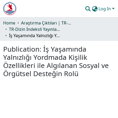
Log In
Communities & Collections
Home
Araştırma Çıktıları | TR-Dizin | WoS | Scopus | PubMed
TR-Dizin İndeksli Yayınlar Koleksiyonu
All of DSpace
İş Yaşamında Yalnızlığı Yordmada Kişilik Özellikleri ile Algılanan Sosyal ve Örgütsel Desteğin Rolü
Statistics
Publication:
İş Yaşamında
Guide
Yalnızlığı Yordmada Kişilik
Özellikleri ile Algılanan Sosyal ve
Örgütsel Desteğin Rolü