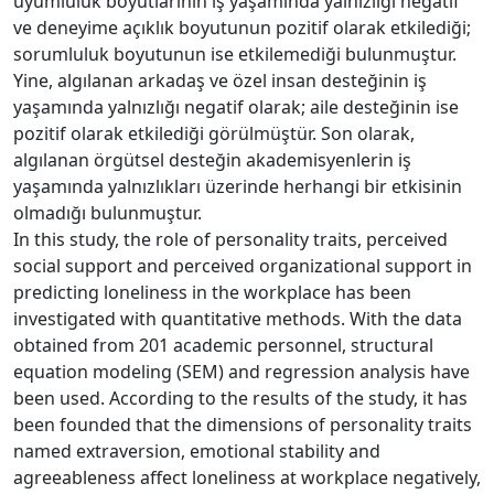
uyumluluk boyutlarının iş yaşamında yalnızlığı negatif
ve deneyime açıklık boyutunun pozitif olarak etkilediği;
sorumluluk boyutunun ise etkilemediği bulunmuştur.
Yine, algılanan arkadaş ve özel insan desteğinin iş
yaşamında yalnızlığı negatif olarak; aile desteğinin ise
pozitif olarak etkilediği görülmüştür. Son olarak,
algılanan örgütsel desteğin akademisyenlerin iş
yaşamında yalnızlıkları üzerinde herhangi bir etkisinin
olmadığı bulunmuştur.
In this study, the role of personality traits, perceived
social support and perceived organizational support in
predicting loneliness in the workplace has been
investigated with quantitative methods. With the data
obtained from 201 academic personnel, structural
equation modeling (SEM) and regression analysis have
been used. According to the results of the study, it has
been founded that the dimensions of personality traits
named extraversion, emotional stability and
agreeableness affect loneliness at workplace negatively,