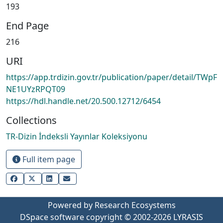
193
End Page
216
URI
https://app.trdizin.gov.tr/publication/paper/detail/TWpF
NE1UYzRPQT09
https://hdl.handle.net/20.500.12712/6454
Collections
TR-Dizin İndeksli Yayınlar Koleksiyonu
Full item page
Powered by Research Ecosystems
DSpace software
copyright © 2002-2026
LYRASIS