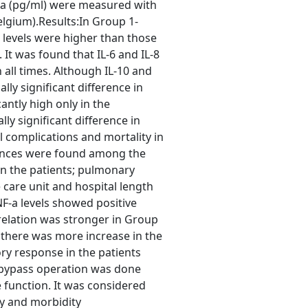
asma (pg/ml) were measured with
elgium).Results:In Group 1-
ne levels were higher than those
It was found that IL-6 and IL-8
in all times. Although IL-10 and
lly significant difference in
antly high only in the
ly significant difference in
l complications and mortality in
erences were found among the
in the patients; pulmonary
 care unit and hospital length
TNF-a levels showed positive
rrelation was stronger in Group
t there was more increase in the
ry response in the patients
y bypass operation was done
 function. It was considered
ty and morbidity