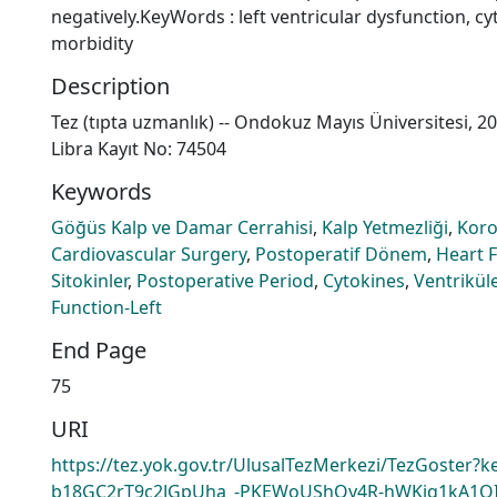
negatively.KeyWords : left ventricular dysfunction, c
morbidity
Description
Tez (tıpta uzmanlık) -- Ondokuz Mayıs Üniversitesi, 2
Libra Kayıt No: 74504
Keywords
Göğüs Kalp ve Damar Cerrahisi
,
Kalp Yetmezliği
,
Koro
Cardiovascular Surgery
,
Postoperatif Dönem
,
Heart F
Sitokinler
,
Postoperative Period
,
Cytokines
,
Ventrikül
Function-Left
End Page
75
URI
https://tez.yok.gov.tr/UlusalTezMerkezi/TezGoster?
b18GC2rT9c2JGpUha_-PKEWoUShQy4R-hWKiq1kA1OI