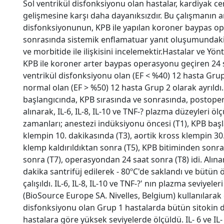
Sol ventrikül disfonksiyonu olan hastalar, kardiyak c
gelişmesine karşı daha dayanıksızdır. Bu çalışmanın a
disfonksiyonunun, KPB ile yapılan koroner baypas op
sonrasında sistemik enflamatuar yanıt oluşumundaki e
ve morbitide ile ilişkisini incelemektir.Hastalar ve Yön
KPB ile koroner arter baypas operasyonu geçiren 24 s
ventrikül disfonksiyonu olan (EF < %40) 12 hasta Grup 
normal olan (EF > %50) 12 hasta Grup 2 olarak ayrıld
başlangıcında, KPB sırasında ve sonrasında, postope
alınarak, IL-6, IL-8, IL-10 ve TNF-? plazma düzeyleri ö
zamanları; anestezi indüksiyonu öncesi (T1), KPB başl
klempin 10. dakikasında (T3), aortik kross klempin 30.
klemp kaldırıldıktan sonra (T5), KPB bitiminden sonr
sonra (T7), operasyondan 24 saat sonra (T8) idi. Alına
dakika santrifüj edilerek - 80ºC'de saklandı ve bütü
çalışıldı. IL-6, IL-8, IL-10 ve TNF-?' nın plazma seviyeler
(BioSource Europe SA. Nivelles, Belgium) kullanılarak 
disfonksiyonu olan Grup 1 hastalarda bütün sitokin d
hastalara göre yüksek seviyelerde ölçüldü. IL- 6 ve I