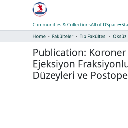
Communities & Collections
All of DSpace
Sta
Home
Fakülteler
Tıp Fakültesi
Öksüz 
Publication:
Koroner 
Ejeksiyon Fraksiyonl
Düzeyleri ve Postoper