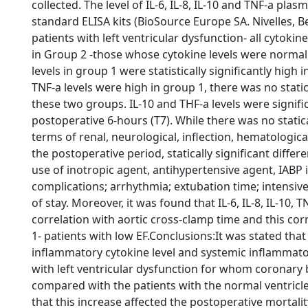
collected. The level of IL-6, IL-8, IL-10 and TNF-a pl
standard ELISA kits (BioSource Europe SA. Nivelles, B
patients with left ventricular dysfunction- all cytoki
in Group 2 -those whose cytokine levels were normal. 
levels in group 1 were statistically significantly high 
TNF-a levels were high in group 1, there was no statica
these two groups. IL-10 and THF-a levels were signific
postoperative 6-hours (T7). While there was no statical
terms of renal, neurological, inflection, hematologica
the postoperative period, statically significant diff
use of inotropic agent, antihypertensive agent, IABP 
complications; arrhythmia; extubation time; intensive
of stay. Moreover, it was found that IL-6, IL-8, IL-10, 
correlation with aortic cross-clamp time and this co
1- patients with low EF.Conclusions:It was stated tha
inflammatory cytokine level and systemic inflammato
with left ventricular dysfunction for whom coronar
compared with the patients with the normal ventricle
that this increase affected the postoperative mortali