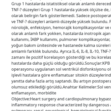
Grup 1 hastalarda istatistiksel olarak anlamlı derece
TNF-? düzeyleri Grup 1 hastalarda yüksek ölçülse de, i
olarak belirgin fark gösterilemedi. Sadece postoperati
ve TNF-? düzeyleri anlamlı düzeyde yüksek bulundu. 
nörolojik, enfeksiyon, hemorajik komplikasyonlar ve m
olarak anlamlı fark yokken, hastalarda inotropik ajan 
kullanımı, İABP kullanımı, pulmoner komplikasyonlar,
yoğun bakım ünitesinde ve hastanede kalma süreleri a
amlamlı farklılık bulundu. Ayrıca IL-6, IL-8, IL-10, TNF
zamanı ile pozitif korelasyon gösterdiği ve bu korela
hastalarda daha güçlü olduğu görüldü.Sonuçlar:KPB 
operasyonu uygulanan sol ventrikül disfonksiyonu ol
işlevli hastalara göre enflamatuar sitokin düzeylerin
yanıtta daha fazla artış saptandı. Bu artışın postoper
olumsuz etkilediği görüldü.Anahtar Kelimeler:Sol ventr
enflamasyon, morbidite
Objective:Heart surgery and cardiopulmonary bypass 
inflammatory response characterized by dangerous al
pulmonary, renal, neurological, hematological funct