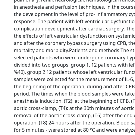
in anesthesia and perfusion techniques, in the cours
the development in the level of pro- inflammatory cy
response. The patient with left ventricular dysfuncti
complication development after cardiac surgery. The 
the effects of left ventricular dysfunction on syste
and after the coronary bypass surgery using CPB, the
mortality and morbidity.Patients and methods:The s
selected patients who were undergone coronary bypa
divided into two groups: group 1, 12 patients with lef
%40), group 2 12 patients whose left ventricular fun
samples were collected for the measurement of IL-6, 
the beginning of the operation, during and after CPB
period. The times when the blood samples were taken
anesthesia induction, (T2): at the beginning of CPB, (
aortic cross-clamp, (T4): at the 30th minutes of aortic
removal of the aortic cross-clamp, (T6) after the end 
operation, (T8) 24-hours after the operation. Blood s
for 5 minutes - were stored at 80 °C and were analyz