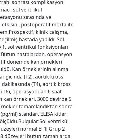
errahi sonrası komplikasyon
macı; sol ventrikül
erasyonu sırasında ve
tkisini, postoperatif mortalite
tem:Prospektif, klinik çalışma,
eçilmiş hastada yapıldı. Sol
1, sol ventrikül fonksiyonları
ı. Bütün hastalardan, operasyon
rtif dönemde kan örnekleri
lçüldü. Kan örneklerinin alınma
angıcında (T2), aortik kross
 dakikasında (T4), aortik kross
a (T6), operasyondan 6 saat
n kan örnekleri, 3000 devirde 5
n örnekler tamamlandıktan sonra
i (pg/ml) standart ELISA kitleri
ölçüldü.Bulgular:Sol ventrikül
üzeyleri normal EF'li Grup 2
L- 8 düzeyleri bütün zamanlarda