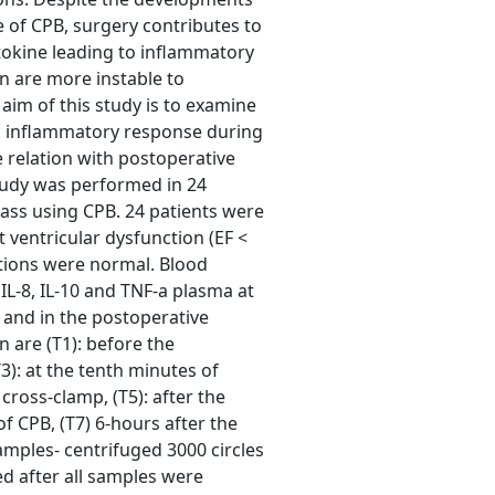
e of CPB, surgery contributes to
tokine leading to inflammatory
on are more instable to
aim of this study is to examine
mic inflammatory response during
 relation with postoperative
tudy was performed in 24
ss using CPB. 24 patients were
t ventricular dysfunction (EF <
ctions were normal. Blood
IL-8, IL-10 and TNF-a plasma at
 and in the postoperative
 are (T1): before the
T3): at the tenth minutes of
 cross-clamp, (T5): after the
of CPB, (T7) 6-hours after the
amples- centrifuged 3000 circles
ed after all samples were