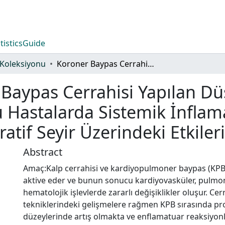
tistics
Guide
Koleksiyonu
Koroner Baypas Cerrahisi Yapılan Düşük Sol Ventrikül Ejeksiyon Fraksiyonlu Hastalarda Sistemik İnflamatuar Sitokin Düzeyleri ve Postoperatif Seyir Üzerindeki Etkileri
Baypas Cerrahisi Yapılan Dü
u Hastalarda Sistemik İnflam
atif Seyir Üzerindeki Etkileri
Abstract
Amaç:Kalp cerrahisi ve kardiyopulmoner baypas (KPB)
aktive eder ve bunun sonucu kardiyovasküler, pulmone
hematolojik işlevlerde zararlı değişiklikler oluşur. Ce
tekniklerindeki gelişmelere rağmen KPB sırasında pr
düzeylerinde artış olmakta ve enflamatuar reaksiyonl