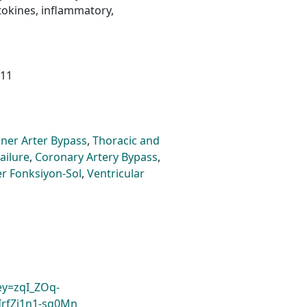
ytokines, inflammatory,
011
ner Arter Bypass
,
Thoracic and
ailure
,
Coronary Artery Bypass
,
er Fonksiyon-Sol
,
Ventricular
key=zqI_ZOq-
rfZi1n1-sg0Mn