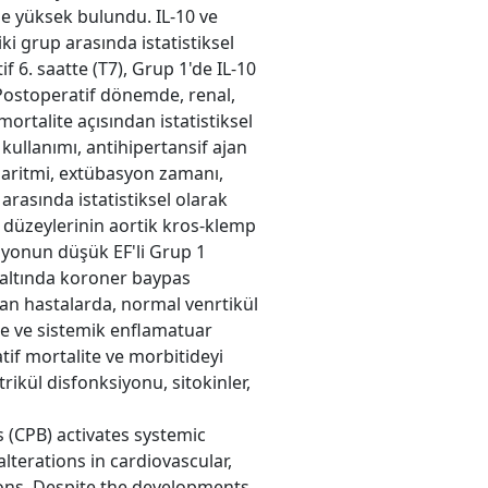
de yüksek bulundu. IL-10 ve
ki grup arasında istatistiksel
f 6. saatte (T7), Grup 1'de IL-10
Postoperatif dönemde, renal,
ortalite açısından istatistiksel
kullanımı, antihipertansif ajan
 aritmi, extübasyon zamanı,
rasında istatistiksel olarak
-? düzeylerinin aortik kros-klemp
syonun düşük EF'li Grup 1
altında koroner baypas
an hastalarda, normal venrtikül
de ve sistemik enflamatuar
atif mortalite ve morbitideyi
ikül disfonksiyonu, sitokinler,
(CPB) activates systemic
terations in cardiovascular,
ions. Despite the developments